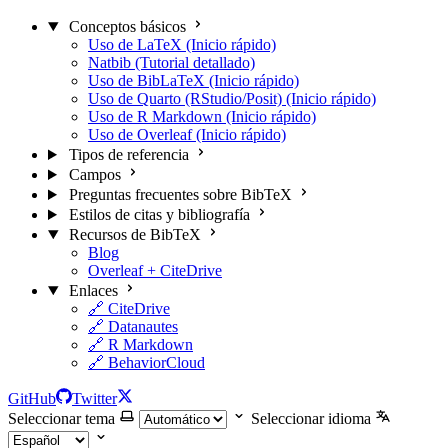
Conceptos básicos
Uso de LaTeX (Inicio rápido)
Natbib (Tutorial detallado)
Uso de BibLaTeX (Inicio rápido)
Uso de Quarto (RStudio/Posit) (Inicio rápido)
Uso de R Markdown (Inicio rápido)
Uso de Overleaf (Inicio rápido)
Tipos de referencia
Campos
Preguntas frecuentes sobre BibTeX
Estilos de citas y bibliografía
Recursos de BibTeX
Blog
Overleaf + CiteDrive
Enlaces
🔗 CiteDrive
🔗 Datanautes
🔗 R Markdown
🔗 BehaviorCloud
GitHub
Twitter
Seleccionar tema
Seleccionar idioma