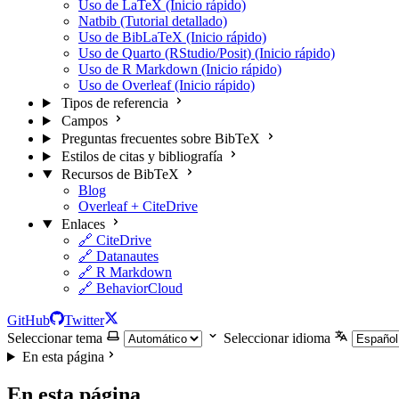
Uso de LaTeX (Inicio rápido)
Natbib (Tutorial detallado)
Uso de BibLaTeX (Inicio rápido)
Uso de Quarto (RStudio/Posit) (Inicio rápido)
Uso de R Markdown (Inicio rápido)
Uso de Overleaf (Inicio rápido)
Tipos de referencia
Campos
Preguntas frecuentes sobre BibTeX
Estilos de citas y bibliografía
Recursos de BibTeX
Blog
Overleaf + CiteDrive
Enlaces
🔗 CiteDrive
🔗 Datanautes
🔗 R Markdown
🔗 BehaviorCloud
GitHub
Twitter
Seleccionar tema
Seleccionar idioma
En esta página
En esta página