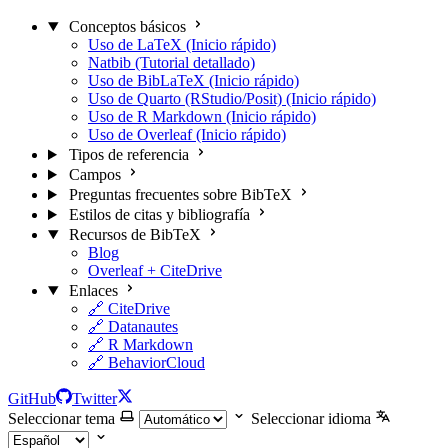
Conceptos básicos
Uso de LaTeX (Inicio rápido)
Natbib (Tutorial detallado)
Uso de BibLaTeX (Inicio rápido)
Uso de Quarto (RStudio/Posit) (Inicio rápido)
Uso de R Markdown (Inicio rápido)
Uso de Overleaf (Inicio rápido)
Tipos de referencia
Campos
Preguntas frecuentes sobre BibTeX
Estilos de citas y bibliografía
Recursos de BibTeX
Blog
Overleaf + CiteDrive
Enlaces
🔗 CiteDrive
🔗 Datanautes
🔗 R Markdown
🔗 BehaviorCloud
GitHub
Twitter
Seleccionar tema
Seleccionar idioma