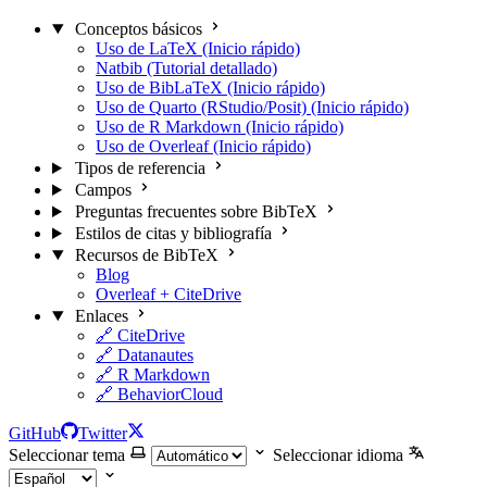
Conceptos básicos
Uso de LaTeX (Inicio rápido)
Natbib (Tutorial detallado)
Uso de BibLaTeX (Inicio rápido)
Uso de Quarto (RStudio/Posit) (Inicio rápido)
Uso de R Markdown (Inicio rápido)
Uso de Overleaf (Inicio rápido)
Tipos de referencia
Campos
Preguntas frecuentes sobre BibTeX
Estilos de citas y bibliografía
Recursos de BibTeX
Blog
Overleaf + CiteDrive
Enlaces
🔗 CiteDrive
🔗 Datanautes
🔗 R Markdown
🔗 BehaviorCloud
GitHub
Twitter
Seleccionar tema
Seleccionar idioma