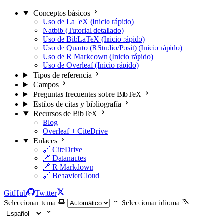
Conceptos básicos
Uso de LaTeX (Inicio rápido)
Natbib (Tutorial detallado)
Uso de BibLaTeX (Inicio rápido)
Uso de Quarto (RStudio/Posit) (Inicio rápido)
Uso de R Markdown (Inicio rápido)
Uso de Overleaf (Inicio rápido)
Tipos de referencia
Campos
Preguntas frecuentes sobre BibTeX
Estilos de citas y bibliografía
Recursos de BibTeX
Blog
Overleaf + CiteDrive
Enlaces
🔗 CiteDrive
🔗 Datanautes
🔗 R Markdown
🔗 BehaviorCloud
GitHub
Twitter
Seleccionar tema
Seleccionar idioma