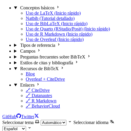
Conceptos básicos
Uso de LaTeX (Inicio rápido)
Natbib (Tutorial detallado)
Uso de BibLaTeX (Inicio rápido)
Uso de Quarto (RStudio/Posit) (Inicio rápido)
Uso de R Markdown (Inicio rápido)
Uso de Overleaf (Inicio rápido)
Tipos de referencia
Campos
Preguntas frecuentes sobre BibTeX
Estilos de citas y bibliografía
Recursos de BibTeX
Blog
Overleaf + CiteDrive
Enlaces
🔗 CiteDrive
🔗 Datanautes
🔗 R Markdown
🔗 BehaviorCloud
GitHub
Twitter
Seleccionar tema
Seleccionar idioma