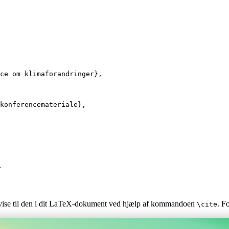
ce om klimaforandringer
}
,
konferencemateriale
}
,
X
envise til den i dit LaTeX-dokument ved hjælp af kommandoen
. F
\cite