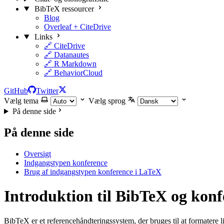
BibTeX ressourcer
Blog
Overleaf + CiteDrive
Links
🔗 CiteDrive
🔗 Datanautes
🔗 R Markdown
🔗 BehaviorCloud
GitHub
Twitter
Vælg tema
Vælg sprog
På denne side
På denne side
Oversigt
Indgangstypen konference
Brug af indgangstypen konference i LaTeX
Introduktion til BibTeX og kon
BibTeX er et referencehåndteringssystem, der bruges til at formatere l