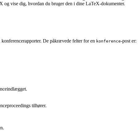
eX og vise dig, hvordan du bruger den i dine LaTeX-dokumenter.
et i konferencerapporter. De påkrævede felter for en
-post er:
konference
enceindlægget.
enceproceedings tilhører.
en.