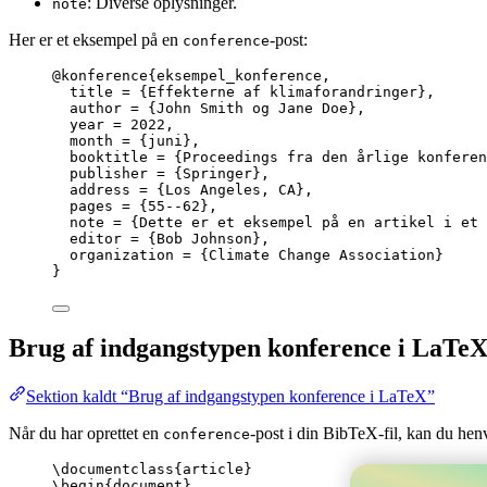
: Diverse oplysninger.
note
Her er et eksempel på en
-post:
conference
@konference
{eksempel_konference,
title
 = 
{
Effekterne af klimaforandringer
}
,
author
 = 
{
John Smith og Jane Doe
}
,
year
 = 
2022
,
month
 = 
{
juni
}
,
booktitle
 = 
{
Proceedings fra den årlige konferen
publisher
 = 
{
Springer
}
,
address
 = 
{
Los Angeles, CA
}
,
pages
 = 
{
55--62
}
,
note
 = 
{
Dette er et eksempel på en artikel i et 
editor
 = 
{
Bob Johnson
}
,
organization
 = 
{
Climate Change Association
}
}
Brug af indgangstypen konference i LaTe
Sektion kaldt “Brug af indgangstypen konference i LaTeX”
Når du har oprettet en
-post i din BibTeX-fil, kan du h
conference
\documentclass
{
article
}
\begin
{
document
}