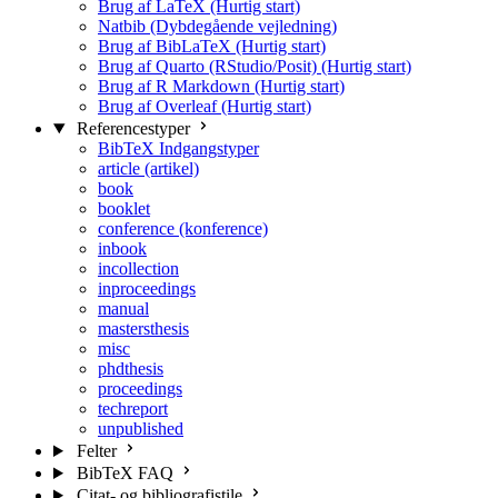
Brug af LaTeX (Hurtig start)
Natbib (Dybdegående vejledning)
Brug af BibLaTeX (Hurtig start)
Brug af Quarto (RStudio/Posit) (Hurtig start)
Brug af R Markdown (Hurtig start)
Brug af Overleaf (Hurtig start)
Referencestyper
BibTeX Indgangstyper
article (artikel)
book
booklet
conference (konference)
inbook
incollection
inproceedings
manual
mastersthesis
misc
phdthesis
proceedings
techreport
unpublished
Felter
BibTeX FAQ
Citat- og bibliografistile