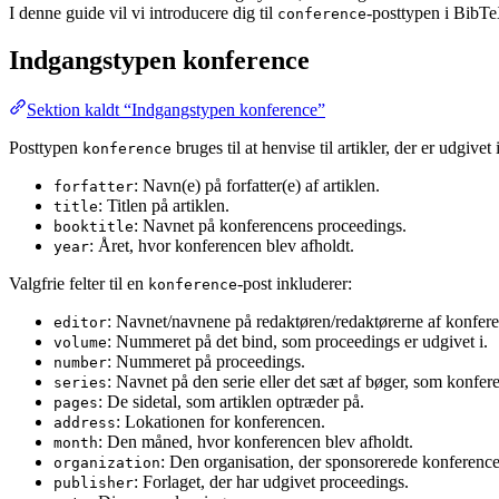
I denne guide vil vi introducere dig til
-posttypen i BibT
conference
Indgangstypen konference
Sektion kaldt “Indgangstypen konference”
Posttypen
bruges til at henvise til artikler, der er udgiv
konference
: Navn(e) på forfatter(e) af artiklen.
forfatter
: Titlen på artiklen.
title
: Navnet på konferencens proceedings.
booktitle
: Året, hvor konferencen blev afholdt.
year
Valgfrie felter til en
-post inkluderer:
konference
: Navnet/navnene på redaktøren/redaktørerne af konfer
editor
: Nummeret på det bind, som proceedings er udgivet i.
volume
: Nummeret på proceedings.
number
: Navnet på den serie eller det sæt af bøger, som konfer
series
: De sidetal, som artiklen optræder på.
pages
: Lokationen for konferencen.
address
: Den måned, hvor konferencen blev afholdt.
month
: Den organisation, der sponsorerede konferenc
organization
: Forlaget, der har udgivet proceedings.
publisher