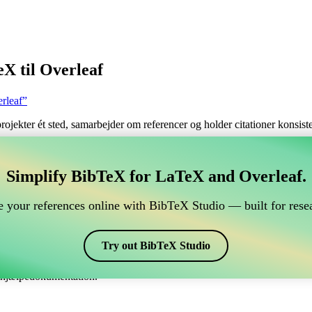
X til Overleaf
rleaf”
 projekter ét sted, samarbejder om referencer og holder citationer konsi
tere dine BibTeX referencer, som forbindes til Overleaf
Simplify BibTeX for LaTeX and Overleaf.
ndtere dine BibTeX referencer, som forbindes til Overleaf?”
 your references online with BibTeX Studio — built for resea
dine referencer, citater og bibliografi på Overleaf, så kan CiteDrive vær
eaf projekt.
Try out BibTeX Studio
skellige stile, inklusiv worlddev. Så hvis du leder efter en nem måde at h
e hjælpedokumentation.