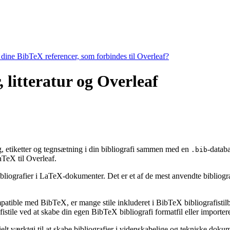
e dine BibTeX referencer, som forbindes til Overleaf?
, litteratur og Overleaf
ing, etiketter og tegnsætning i din bibliografi sammen med en
-databa
.bib
eX til Overleaf.
bibliografier i LaTeX-dokumenter. Det er et af de mest anvendte bibliogr
ompatible med BibTeX, er mange stile inkluderet i BibTeX bibliografisti
stile ved at skabe din egen BibTeX bibliografi formatfil eller importere
ielt værktøj til at skabe bibliografier i videnskabelige og tekniske do