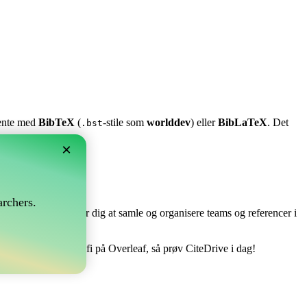
stente med
BibTeX
(
-stile som
worlddev
) eller
BibLaTeX
. Det
.bst
×
?
rchers.
e perfekt! Det tillader dig at samle og organisere teams og referencer i
åndtere din bibliografi på Overleaf, så prøv CiteDrive i dag!