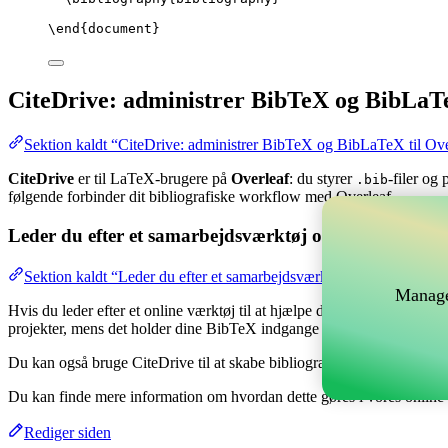
\end
{
document
}
CiteDrive: administrer BibTeX og BibLaTe
Sektion kaldt “CiteDrive: administrer BibTeX og BibLaTeX til Ove
CiteDrive
er til LaTeX-brugere på
Overleaf
: du styrer
-filer og
.bib
følgende forbinder dit bibliografiske workflow med Overleaf.
Leder du efter et samarbejdsværktøj online til at hånd
Sektion kaldt “Leder du efter et samarbejdsværktøj online til at hå
Manage
Hvis du leder efter et online værktøj til at hjælpe dig med at håndtere 
projekter, mens det holder dine BibTeX indgange opdateret i dit Overl
Du kan også bruge CiteDrive til at skabe bibliografier og citater i for
Du kan finde mere information om hvordan dette gøres i vores onlin
Rediger siden