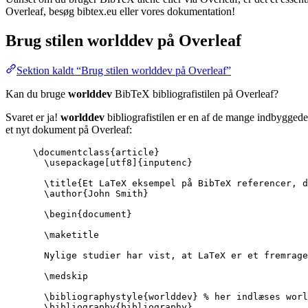
Overleaf, besøg bibtex.eu eller vores dokumentation!
Brug stilen
worlddev
på Overleaf
Sektion kaldt “Brug stilen worlddev på Overleaf”
Kan du bruge
worlddev
BibTeX bibliografistilen på Overleaf?
Svaret er ja!
worlddev
bibliografistilen er en af de mange indbyggede 
et nyt dokument på Overleaf:
\documentclass
{
article
}
\usepackage
[
utf8
]{
inputenc
}
\title
{Et LaTeX eksempel på BibTeX referencer, d
\author
{John Smith}
\begin
{
document
}
\maketitle
Nylige studier har vist, at LaTeX er et fremrage
\medskip
\bibliographystyle
{worlddev} 
% her indlæses worl
\bibliography
{bibliography}