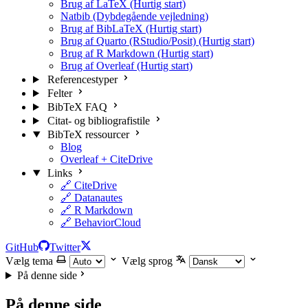
Brug af LaTeX (Hurtig start)
Natbib (Dybdegående vejledning)
Brug af BibLaTeX (Hurtig start)
Brug af Quarto (RStudio/Posit) (Hurtig start)
Brug af R Markdown (Hurtig start)
Brug af Overleaf (Hurtig start)
Referencestyper
Felter
BibTeX FAQ
Citat- og bibliografistile
BibTeX ressourcer
Blog
Overleaf + CiteDrive
Links
🔗 CiteDrive
🔗 Datanautes
🔗 R Markdown
🔗 BehaviorCloud
GitHub
Twitter
Vælg tema
Vælg sprog
På denne side
På denne side