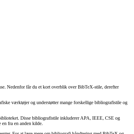
se. Nedenfor får du et kort overblik over BibTeX-stile, derefter
afiske værktøjer og understøtter mange forskellige bibliografistile og
lbiblioteket. Disse bibliografistile inkluderer APA, IEEE, CSE og
 en fra en anden kilde.
kumenter. For at lære mere om bibliografi håndtering med BibTeX og