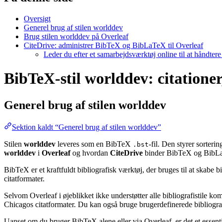
Oversigt
Generel brug af stilen worlddev
Brug stilen worlddev på Overleaf
CiteDrive: administrer BibTeX og BibLaTeX til Overleaf
Leder du efter et samarbejdsværktøj online til at håndter
BibTeX-stil worlddev: citationer
Generel brug af stilen
worlddev
Sektion kaldt “Generel brug af stilen worlddev”
Stilen
worlddev
leveres som en BibTeX
-fil. Den styrer sorter
.bst
worlddev
i
Overleaf
og hvordan
CiteDrive
binder BibTeX og BibLaT
BibTeX er et kraftfuldt bibliografisk værktøj, der bruges til at skabe 
citatformater.
Selvom Overleaf i øjeblikket ikke understøtter alle bibliografistile k
Chicagos citatformater. Du kan også bruge brugerdefinerede bibliografi
Uanset om du bruger BibTeX alene eller via Overleaf, er det et essent