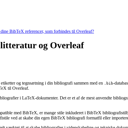
e dine BibTeX referencer, som forbindes til Overleaf?
 litteratur og Overleaf
g, etiketter og tegnsætning i din bibliografi sammen med en
-databas
.bib
X til Overleaf.
bibliografier i LaTeX-dokumenter. Det er et af de mest anvendte bibliogr
ompatible med BibTeX, er mange stile inkluderet i BibTeX bibliografisti
stile ved at skabe din egen BibTeX bibliografi formatfil eller importere
ielt værktøj til at skabe bibliografier i videnskabelige og tekniske do