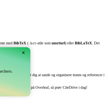
stente med
BibTeX
(
-stile som
unsrturl
) eller
BibLaTeX
. Det
.bst
×
?
rchers.
e perfekt! Det tillader dig at samle og organisere teams og referencer i
ndtere din bibliografi på Overleaf, så prøv CiteDrive i dag!