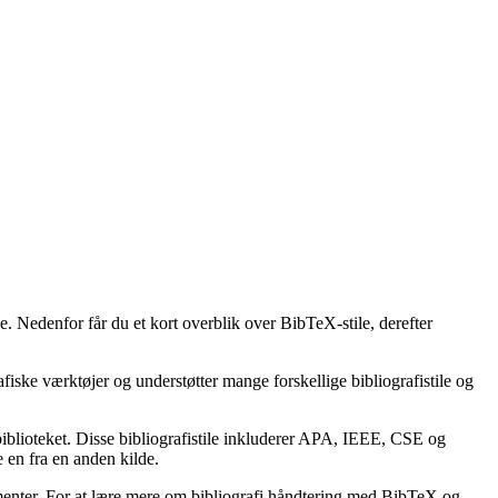
e. Nedenfor får du et kort overblik over BibTeX-stile, derefter
afiske værktøjer og understøtter mange forskellige bibliografistile og
lbiblioteket. Disse bibliografistile inkluderer APA, IEEE, CSE og
 en fra en anden kilde.
kumenter. For at lære mere om bibliografi håndtering med BibTeX og