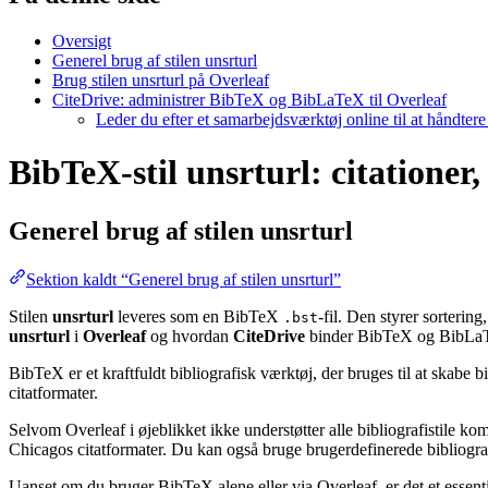
Oversigt
Generel brug af stilen unsrturl
Brug stilen unsrturl på Overleaf
CiteDrive: administrer BibTeX og BibLaTeX til Overleaf
Leder du efter et samarbejdsværktøj online til at håndter
BibTeX-stil unsrturl: citationer,
Generel brug af stilen
unsrturl
Sektion kaldt “Generel brug af stilen unsrturl”
Stilen
unsrturl
leveres som en BibTeX
-fil. Den styrer sorterin
.bst
unsrturl
i
Overleaf
og hvordan
CiteDrive
binder BibTeX og BibLaTe
BibTeX er et kraftfuldt bibliografisk værktøj, der bruges til at skabe 
citatformater.
Selvom Overleaf i øjeblikket ikke understøtter alle bibliografistile k
Chicagos citatformater. Du kan også bruge brugerdefinerede bibliografi
Uanset om du bruger BibTeX alene eller via Overleaf, er det et essent