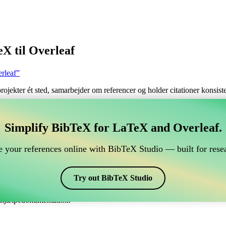
X til Overleaf
rleaf”
 projekter ét sted, samarbejder om referencer og holder citationer konsi
tere dine BibTeX referencer, som forbindes til Overleaf
Simplify BibTeX for LaTeX and Overleaf.
ndtere dine BibTeX referencer, som forbindes til Overleaf?”
 your references online with BibTeX Studio — built for resea
dine referencer, citater og bibliografi på Overleaf, så kan CiteDrive vær
eaf projekt.
Try out BibTeX Studio
kellige stile, inklusiv unsrturl. Så hvis du leder efter en nem måde at hå
e hjælpedokumentation.