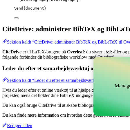
\end
{
document
}
CiteDrive: administrer BibTeX og BibLaTe
Sektion kaldt “CiteDrive: administrer BibTeX og BibLaTeX til Ove
CiteDrive
er til LaTeX-brugere på
Overleaf
: du styrer
-filer og
.bib
følgende forbinder dit bibliografiske workflow med Overleaf.
Leder du efter et samarbejdsværktøj online til at hånd
Sektion kaldt “Leder du efter et samarbejdsværktøj online til at hå
Manage
Hvis du leder efter et online værktøj til at hjælpe dig med at håndtere 
projekter, mens det holder dine BibTeX indgange opdateret i dit Overl
Du kan også bruge CiteDrive til at skabe bibliografier og citater i fors
Du kan finde mere information om hvordan dette gøres i vores onlin
Rediger siden