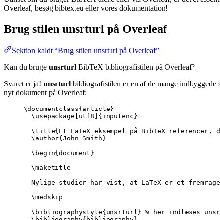
Overleaf, besøg bibtex.eu eller vores dokumentation!
Brug stilen
unsrturl
på Overleaf
Sektion kaldt “Brug stilen unsrturl på Overleaf”
Kan du bruge
unsrturl
BibTeX bibliografistilen på Overleaf?
Svaret er ja!
unsrturl
bibliografistilen er en af de mange indbyggede s
nyt dokument på Overleaf:
\documentclass
{
article
}
\usepackage
[
utf8
]{
inputenc
}
\title
{Et LaTeX eksempel på BibTeX referencer, d
\author
{John Smith}
\begin
{
document
}
\maketitle
Nylige studier har vist, at LaTeX er et fremrage
\medskip
\bibliographystyle
{unsrturl} 
% her indlæses unsr
\bibliography
{bibliography}