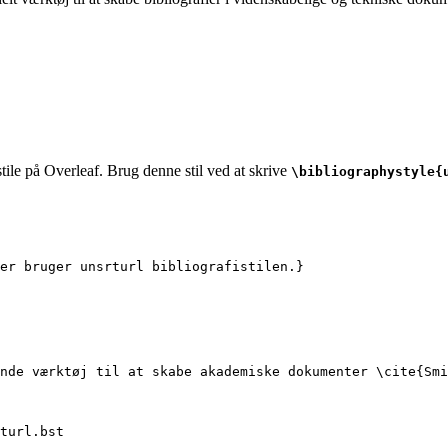
tile på Overleaf. Brug denne stil ved at skrive
\bibliographystyle{
er bruger unsrturl bibliografistilen.}
nde værktøj til at skabe akademiske dokumenter 
\cite
{
Smi
turl.bst