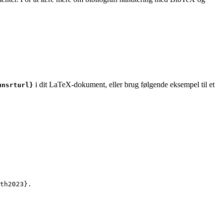
i dit LaTeX-dokument, eller brug følgende eksempel til et
unsrturl}
th2023
}.