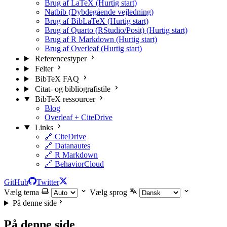
Brug af LaTeX (Hurtig start)
Natbib (Dybdegående vejledning)
Brug af BibLaTeX (Hurtig start)
Brug af Quarto (RStudio/Posit) (Hurtig start)
Brug af R Markdown (Hurtig start)
Brug af Overleaf (Hurtig start)
Referencestyper
Felter
BibTeX FAQ
Citat- og bibliografistile
BibTeX ressourcer
Blog
Overleaf + CiteDrive
Links
🔗 CiteDrive
🔗 Datanautes
🔗 R Markdown
🔗 BehaviorCloud
GitHub
Twitter
Vælg tema
Vælg sprog
På denne side
På denne side