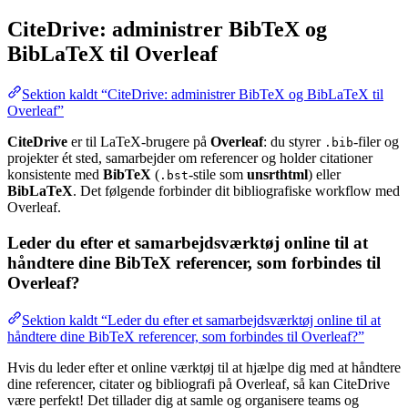
CiteDrive: administrer BibTeX og
BibLaTeX til Overleaf
Sektion kaldt “CiteDrive: administrer BibTeX og BibLaTeX til
Overleaf”
CiteDrive
er til LaTeX-brugere på
Overleaf
: du styrer
-filer og
.bib
projekter ét sted, samarbejder om referencer og holder citationer
konsistente med
BibTeX
(
-stile som
unsrthtml
) eller
.bst
BibLaTeX
. Det følgende forbinder dit bibliografiske workflow med
Overleaf.
Leder du efter et samarbejdsværktøj online til at
håndtere dine BibTeX referencer, som forbindes til
Overleaf?
Sektion kaldt “Leder du efter et samarbejdsværktøj online til at
håndtere dine BibTeX referencer, som forbindes til Overleaf?”
Hvis du leder efter et online værktøj til at hjælpe dig med at håndtere
dine referencer, citater og bibliografi på Overleaf, så kan CiteDrive
være perfekt! Det tillader dig at samle og organisere teams og