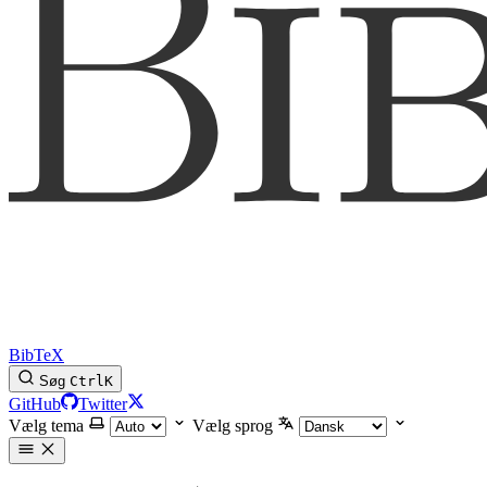
BibTeX
Søg
Ctrl
K
GitHub
Twitter
Vælg tema
Vælg sprog