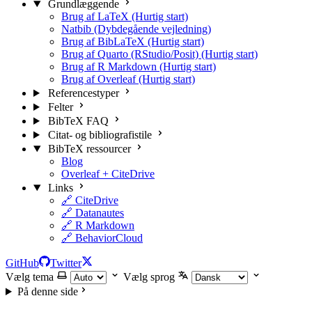
Grundlæggende
Brug af LaTeX (Hurtig start)
Natbib (Dybdegående vejledning)
Brug af BibLaTeX (Hurtig start)
Brug af Quarto (RStudio/Posit) (Hurtig start)
Brug af R Markdown (Hurtig start)
Brug af Overleaf (Hurtig start)
Referencestyper
Felter
BibTeX FAQ
Citat- og bibliografistile
BibTeX ressourcer
Blog
Overleaf + CiteDrive
Links
🔗 CiteDrive
🔗 Datanautes
🔗 R Markdown
🔗 BehaviorCloud
GitHub
Twitter
Vælg tema
Vælg sprog
På denne side