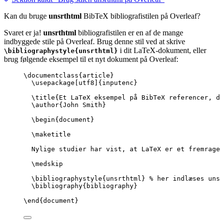
Kan du bruge
unsrthtml
BibTeX bibliografistilen på Overleaf?
Svaret er ja!
unsrthtml
bibliografistilen er en af de mange
indbyggede stile på Overleaf. Brug denne stil ved at skrive
i dit LaTeX-dokument, eller
\bibliographystyle{unsrthtml}
brug følgende eksempel til et nyt dokument på Overleaf:
\documentclass
{
article
}
\usepackage
[
utf8
]{
inputenc
}
\title
{Et LaTeX eksempel på BibTeX referencer, d
\author
{John Smith}
\begin
{
document
}
\maketitle
Nylige studier har vist, at LaTeX er et fremrage
\medskip
\bibliographystyle
{unsrthtml} 
% her indlæses uns
\bibliography
{bibliography}
\end
{
document
}