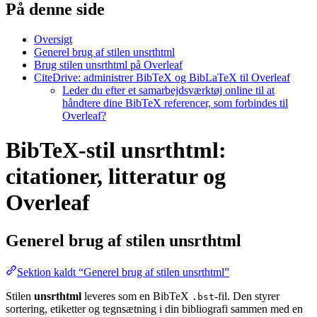
På denne side
Oversigt
Generel brug af stilen unsrthtml
Brug stilen unsrthtml på Overleaf
CiteDrive: administrer BibTeX og BibLaTeX til Overleaf
Leder du efter et samarbejdsværktøj online til at
håndtere dine BibTeX referencer, som forbindes til
Overleaf?
BibTeX-stil unsrthtml:
citationer, litteratur og
Overleaf
Generel brug af stilen
unsrthtml
Sektion kaldt “Generel brug af stilen unsrthtml”
Stilen
unsrthtml
leveres som en BibTeX
-fil. Den styrer
.bst
sortering, etiketter og tegnsætning i din bibliografi sammen med en