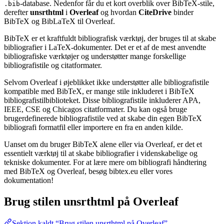
-database. Nedenfor får du et kort overblik over BibTeX-stile,
.bib
derefter
unsrthtml
i
Overleaf
og hvordan
CiteDrive
binder
BibTeX og BibLaTeX til Overleaf.
BibTeX er et kraftfuldt bibliografisk værktøj, der bruges til at skabe
bibliografier i LaTeX-dokumenter. Det er et af de mest anvendte
bibliografiske værktøjer og understøtter mange forskellige
bibliografistile og citatformater.
Selvom Overleaf i øjeblikket ikke understøtter alle bibliografistile
kompatible med BibTeX, er mange stile inkluderet i BibTeX
bibliografistilbiblioteket. Disse bibliografistile inkluderer APA,
IEEE, CSE og Chicagos citatformater. Du kan også bruge
brugerdefinerede bibliografistile ved at skabe din egen BibTeX
bibliografi formatfil eller importere en fra en anden kilde.
Uanset om du bruger BibTeX alene eller via Overleaf, er det et
essentielt værktøj til at skabe bibliografier i videnskabelige og
tekniske dokumenter. For at lære mere om bibliografi håndtering
med BibTeX og Overleaf, besøg bibtex.eu eller vores
dokumentation!
Brug stilen
unsrthtml
på Overleaf
Sektion kaldt “Brug stilen unsrthtml på Overleaf”