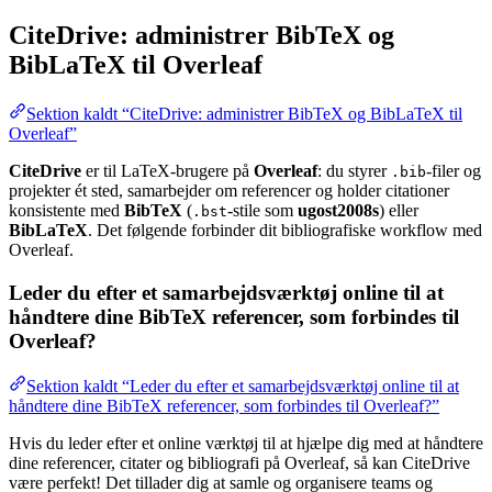
CiteDrive: administrer BibTeX og
BibLaTeX til Overleaf
Sektion kaldt “CiteDrive: administrer BibTeX og BibLaTeX til
Overleaf”
CiteDrive
er til LaTeX-brugere på
Overleaf
: du styrer
-filer og
.bib
projekter ét sted, samarbejder om referencer og holder citationer
konsistente med
BibTeX
(
-stile som
ugost2008s
) eller
.bst
BibLaTeX
. Det følgende forbinder dit bibliografiske workflow med
Overleaf.
Leder du efter et samarbejdsværktøj online til at
håndtere dine BibTeX referencer, som forbindes til
Overleaf?
Sektion kaldt “Leder du efter et samarbejdsværktøj online til at
håndtere dine BibTeX referencer, som forbindes til Overleaf?”
Hvis du leder efter et online værktøj til at hjælpe dig med at håndtere
dine referencer, citater og bibliografi på Overleaf, så kan CiteDrive
være perfekt! Det tillader dig at samle og organisere teams og