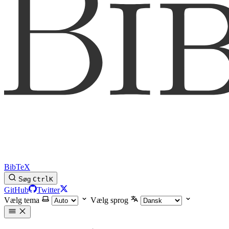
BibTeX
Søg
Ctrl
K
GitHub
Twitter
Vælg tema
Vælg sprog