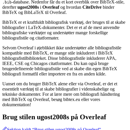
-database. Nedenfor får du et kort overblik over BibTeX-stile,
.bib
derefter
ugost2008s
i
Overleaf
og hvordan
CiteDrive
binder
BibTeX og BibLaTeX til Overleaf.
BibTeX er et kraftfuldt bibliografisk værktøj, der bruges til at skabe
bibliografier i LaTeX-dokumenter. Det er et af de mest anvendte
bibliografiske værktøjer og understøtter mange forskellige
bibliografistile og citatformater.
Selvom Overleaf i øjeblikket ikke understøtter alle bibliografistile
kompatible med BibTeX, er mange stile inkluderet i BibTeX
bibliografistilbiblioteket. Disse bibliografistile inkluderer APA,
IEEE, CSE og Chicagos citatformater. Du kan også bruge
brugerdefinerede bibliografistile ved at skabe din egen BibTeX
bibliografi formatfil eller importere en fra en anden kilde.
Uanset om du bruger BibTeX alene eller via Overleaf, er det et
essentielt værktøj til at skabe bibliografier i videnskabelige og
tekniske dokumenter. For at lære mere om bibliografi håndtering
med BibTeX og Overleaf, besøg bibtex.eu eller vores
dokumentation!
Brug stilen
ugost2008s
på Overleaf
Sektion kaldt “Brug stilen ugost2008s på Overleaf”