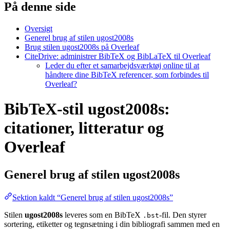
På denne side
Oversigt
Generel brug af stilen ugost2008s
Brug stilen ugost2008s på Overleaf
CiteDrive: administrer BibTeX og BibLaTeX til Overleaf
Leder du efter et samarbejdsværktøj online til at
håndtere dine BibTeX referencer, som forbindes til
Overleaf?
BibTeX-stil ugost2008s:
citationer, litteratur og
Overleaf
Generel brug af stilen
ugost2008s
Sektion kaldt “Generel brug af stilen ugost2008s”
Stilen
ugost2008s
leveres som en BibTeX
-fil. Den styrer
.bst
sortering, etiketter og tegnsætning i din bibliografi sammen med en