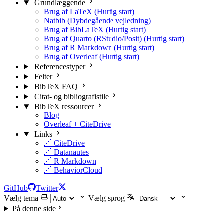
Grundlæggende
Brug af LaTeX (Hurtig start)
Natbib (Dybdegående vejledning)
Brug af BibLaTeX (Hurtig start)
Brug af Quarto (RStudio/Posit) (Hurtig start)
Brug af R Markdown (Hurtig start)
Brug af Overleaf (Hurtig start)
Referencestyper
Felter
BibTeX FAQ
Citat- og bibliografistile
BibTeX ressourcer
Blog
Overleaf + CiteDrive
Links
🔗 CiteDrive
🔗 Datanautes
🔗 R Markdown
🔗 BehaviorCloud
GitHub
Twitter
Vælg tema
Vælg sprog
På denne side