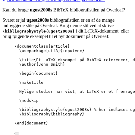
Kan du bruge
ugost2008s
BibTeX bibliografistilen på Overleaf?
Svaret er ja!
ugost2008s
bibliografistilen er en af de mange
indbyggede stile på Overleaf. Brug denne stil ved at skrive
i dit LaTeX-dokument, eller
\bibliographystyle{ugost2008s}
brug følgende eksempel til et nyt dokument på Overleaf:
\documentclass
{
article
}
\usepackage
[
utf8
]{
inputenc
}
\title
{Et LaTeX eksempel på BibTeX referencer, d
\author
{John Smith}
\begin
{
document
}
\maketitle
Nylige studier har vist, at LaTeX er et fremrage
\medskip
\bibliographystyle
{ugost2008s} 
% her indlæses ug
\bibliography
{bibliography}
\end
{
document
}