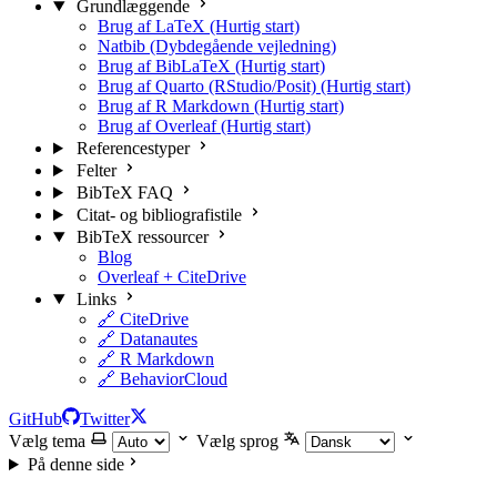
Grundlæggende
Brug af LaTeX (Hurtig start)
Natbib (Dybdegående vejledning)
Brug af BibLaTeX (Hurtig start)
Brug af Quarto (RStudio/Posit) (Hurtig start)
Brug af R Markdown (Hurtig start)
Brug af Overleaf (Hurtig start)
Referencestyper
Felter
BibTeX FAQ
Citat- og bibliografistile
BibTeX ressourcer
Blog
Overleaf + CiteDrive
Links
🔗 CiteDrive
🔗 Datanautes
🔗 R Markdown
🔗 BehaviorCloud
GitHub
Twitter
Vælg tema
Vælg sprog
På denne side