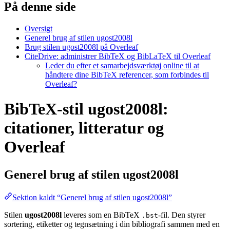
På denne side
Oversigt
Generel brug af stilen ugost2008l
Brug stilen ugost2008l på Overleaf
CiteDrive: administrer BibTeX og BibLaTeX til Overleaf
Leder du efter et samarbejdsværktøj online til at
håndtere dine BibTeX referencer, som forbindes til
Overleaf?
BibTeX-stil ugost2008l:
citationer, litteratur og
Overleaf
Generel brug af stilen
ugost2008l
Sektion kaldt “Generel brug af stilen ugost2008l”
Stilen
ugost2008l
leveres som en BibTeX
-fil. Den styrer
.bst
sortering, etiketter og tegnsætning i din bibliografi sammen med en