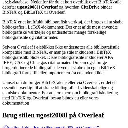
-database. Nedenfor får du et kort overblik over BibTeX-stile,
.bib
derefter
ugost2008l
i
Overleaf
og hvordan
CiteDrive
binder
BibTeX og BibLaTeX til Overleaf.
BibTeX er et kraftfuldt bibliografisk værktøj, der bruges til at skabe
bibliografier i LaTeX-dokumenter. Det er et af de mest anvendte
bibliografiske værktøjer og understøtter mange forskellige
bibliografistile og citatformater.
Selvom Overleaf i øjeblikket ikke understøtter alle bibliografistile
kompatible med BibTeX, er mange stile inkluderet i BibTeX
bibliografistilbiblioteket. Disse bibliografistile inkluderer APA,
IEEE, CSE og Chicagos citatformater. Du kan også bruge
brugerdefinerede bibliografistile ved at skabe din egen BibTeX
bibliografi formatfil eller importere en fra en anden kilde.
Uanset om du bruger BibTeX alene eller via Overleaf, er det et
essentielt værktøj til at skabe bibliografier i videnskabelige og
tekniske dokumenter. For at lære mere om bibliografi håndtering
med BibTeX og Overleaf, besøg bibtex.eu eller vores
dokumentation!
Brug stilen
ugost2008l
på Overleaf
Sektion kaldt “Brug stilen ugost2008l på Overleaf”