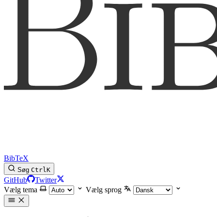
BibTeX
Søg
Ctrl
K
GitHub
Twitter
Vælg tema
Vælg sprog