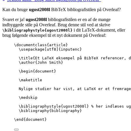
Kan du bruge
ugost2008l
BibTeX bibliografistilen på Overleaf?
Svaret er ja!
ugost2008l
bibliografistilen er en af de mange
indbyggede stile på Overleaf. Brug denne stil ved at skrive
i dit LaTeX-dokument, eller
\bibliographystyle{ugost2008l}
brug følgende eksempel til et nyt dokument på Overleaf:
\documentclass
{
article
}
\usepackage
[
utf8
]{
inputenc
}
\title
{Et LaTeX eksempel på BibTeX referencer, d
\author
{John Smith}
\begin
{
document
}
\maketitle
Nylige studier har vist, at LaTeX er et fremrage
\medskip
\bibliographystyle
{ugost2008l} 
% her indlæses ug
\bibliography
{bibliography}
\end
{
document
}