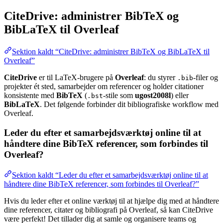
CiteDrive: administrer BibTeX og
BibLaTeX til Overleaf
Sektion kaldt “CiteDrive: administrer BibTeX og BibLaTeX til
Overleaf”
CiteDrive
er til LaTeX-brugere på
Overleaf
: du styrer
-filer og
.bib
projekter ét sted, samarbejder om referencer og holder citationer
konsistente med
BibTeX
(
-stile som
ugost2008l
) eller
.bst
BibLaTeX
. Det følgende forbinder dit bibliografiske workflow med
Overleaf.
Leder du efter et samarbejdsværktøj online til at
håndtere dine BibTeX referencer, som forbindes til
Overleaf?
Sektion kaldt “Leder du efter et samarbejdsværktøj online til at
håndtere dine BibTeX referencer, som forbindes til Overleaf?”
Hvis du leder efter et online værktøj til at hjælpe dig med at håndtere
dine referencer, citater og bibliografi på Overleaf, så kan CiteDrive
være perfekt! Det tillader dig at samle og organisere teams og