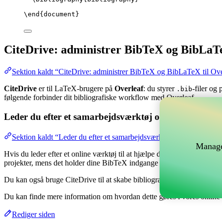
\end
{
document
}
CiteDrive: administrer BibTeX og BibLaTe
Sektion kaldt “CiteDrive: administrer BibTeX og BibLaTeX til Ove
CiteDrive
er til LaTeX-brugere på
Overleaf
: du styrer
-filer og
.bib
følgende forbinder dit bibliografiske workflow med Overleaf.
Leder du efter et samarbejdsværktøj online til at hånd
Sektion kaldt “Leder du efter et samarbejdsværktøj online til at hå
Manage
Hvis du leder efter et online værktøj til at hjælpe dig med at håndtere 
projekter, mens det holder dine BibTeX indgange opdateret i dit Overl
Du kan også bruge CiteDrive til at skabe bibliografier og citater i fors
Du kan finde mere information om hvordan dette gøres i vores onlin
Rediger siden