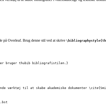
le på Overleaf. Brug denne stil ved at skrive
\bibliographystyle{th
er bruger thubib bibliografistilen.}
nde værktøj til at skabe akademiske dokumenter 
\cite
{
Smi
.bst