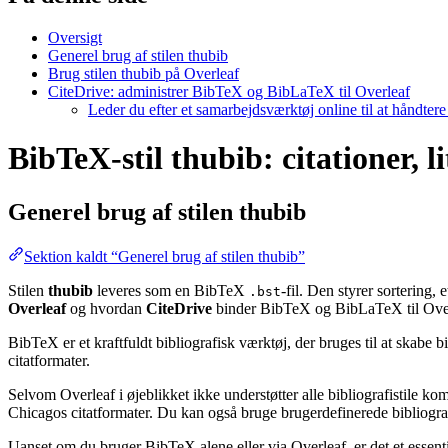
Oversigt
Generel brug af stilen thubib
Brug stilen thubib på Overleaf
CiteDrive: administrer BibTeX og BibLaTeX til Overleaf
Leder du efter et samarbejdsværktøj online til at håndter
BibTeX-stil thubib: citationer, l
Generel brug af stilen
thubib
Sektion kaldt “Generel brug af stilen thubib”
Stilen
thubib
leveres som en BibTeX
-fil. Den styrer sortering
.bst
Overleaf
og hvordan
CiteDrive
binder BibTeX og BibLaTeX til Over
BibTeX er et kraftfuldt bibliografisk værktøj, der bruges til at skabe 
citatformater.
Selvom Overleaf i øjeblikket ikke understøtter alle bibliografistile k
Chicagos citatformater. Du kan også bruge brugerdefinerede bibliografi
Uanset om du bruger BibTeX alene eller via Overleaf, er det et essent