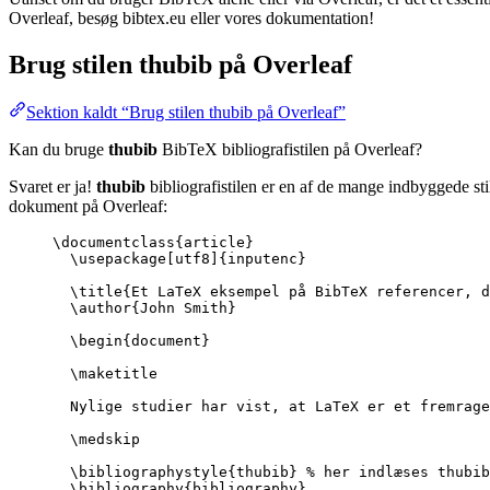
Overleaf, besøg bibtex.eu eller vores dokumentation!
Brug stilen
thubib
på Overleaf
Sektion kaldt “Brug stilen thubib på Overleaf”
Kan du bruge
thubib
BibTeX bibliografistilen på Overleaf?
Svaret er ja!
thubib
bibliografistilen er en af de mange indbyggede sti
dokument på Overleaf:
\documentclass
{
article
}
\usepackage
[
utf8
]{
inputenc
}
\title
{Et LaTeX eksempel på BibTeX referencer, d
\author
{John Smith}
\begin
{
document
}
\maketitle
Nylige studier har vist, at LaTeX er et fremrage
\medskip
\bibliographystyle
{thubib} 
% her indlæses thubib
\bibliography
{bibliography}