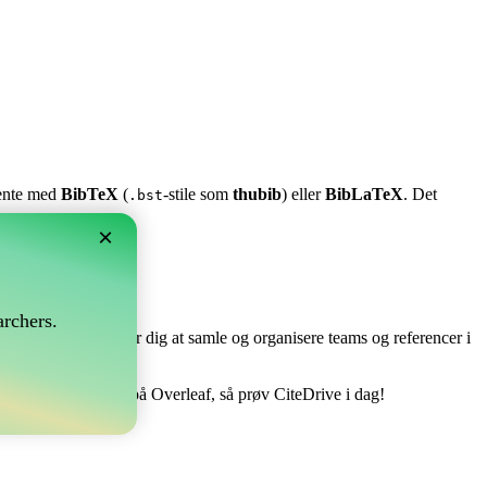
stente med
BibTeX
(
-stile som
thubib
) eller
BibLaTeX
. Det
.bst
×
?
rchers.
e perfekt! Det tillader dig at samle og organisere teams og referencer i
dtere din bibliografi på Overleaf, så prøv CiteDrive i dag!