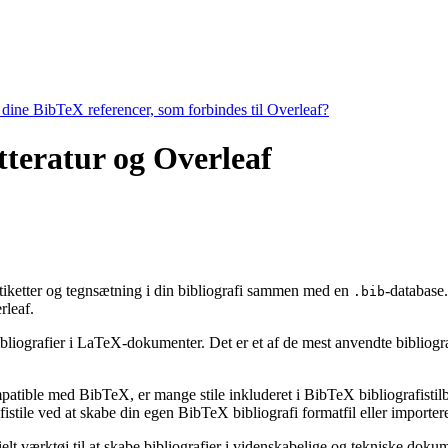
e dine BibTeX referencer, som forbindes til Overleaf?
itteratur og Overleaf
, etiketter og tegnsætning i din bibliografi sammen med en
-database.
.bib
leaf.
bibliografier i LaTeX-dokumenter. Det er et af de mest anvendte bibliogr
ompatible med BibTeX, er mange stile inkluderet i BibTeX bibliografisti
stile ved at skabe din egen BibTeX bibliografi formatfil eller importere
ielt værktøj til at skabe bibliografier i videnskabelige og tekniske do