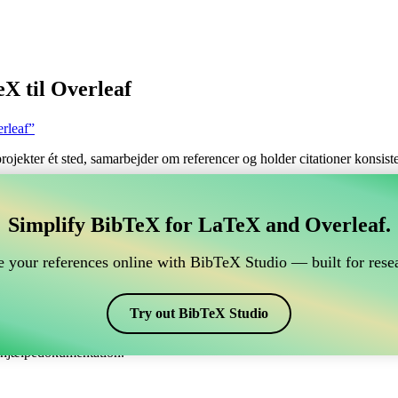
X til Overleaf
rleaf”
 projekter ét sted, samarbejder om referencer og holder citationer konsi
tere dine BibTeX referencer, som forbindes til Overleaf
Simplify BibTeX for LaTeX and Overleaf.
ndtere dine BibTeX referencer, som forbindes til Overleaf?”
 your references online with BibTeX Studio — built for resea
dine referencer, citater og bibliografi på Overleaf, så kan CiteDrive vær
eaf projekt.
Try out BibTeX Studio
kellige stile, inklusiv thubib. Så hvis du leder efter en nem måde at hån
e hjælpedokumentation.