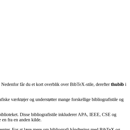
 Nedenfor får du et kort overblik over BibTeX-stile, derefter
thubib
i
afiske værktøjer og understøtter mange forskellige bibliografistile og
lbiblioteket. Disse bibliografistile inkluderer APA, IEEE, CSE og
 en fra en anden kilde.
kumenter. For at lære mere om bibliografi håndtering med BibTeX og