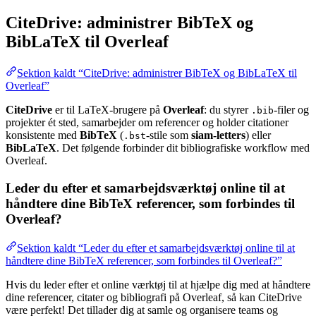
CiteDrive: administrer BibTeX og
BibLaTeX til Overleaf
Sektion kaldt “CiteDrive: administrer BibTeX og BibLaTeX til
Overleaf”
CiteDrive
er til LaTeX-brugere på
Overleaf
: du styrer
-filer og
.bib
projekter ét sted, samarbejder om referencer og holder citationer
konsistente med
BibTeX
(
-stile som
siam-letters
) eller
.bst
BibLaTeX
. Det følgende forbinder dit bibliografiske workflow med
Overleaf.
Leder du efter et samarbejdsværktøj online til at
håndtere dine BibTeX referencer, som forbindes til
Overleaf?
Sektion kaldt “Leder du efter et samarbejdsværktøj online til at
håndtere dine BibTeX referencer, som forbindes til Overleaf?”
Hvis du leder efter et online værktøj til at hjælpe dig med at håndtere
dine referencer, citater og bibliografi på Overleaf, så kan CiteDrive
være perfekt! Det tillader dig at samle og organisere teams og