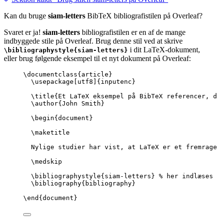
Kan du bruge
siam-letters
BibTeX bibliografistilen på Overleaf?
Svaret er ja!
siam-letters
bibliografistilen er en af de mange
indbyggede stile på Overleaf. Brug denne stil ved at skrive
i dit LaTeX-dokument,
\bibliographystyle{siam-letters}
eller brug følgende eksempel til et nyt dokument på Overleaf:
\documentclass
{
article
}
\usepackage
[
utf8
]{
inputenc
}
\title
{Et LaTeX eksempel på BibTeX referencer, d
\author
{John Smith}
\begin
{
document
}
\maketitle
Nylige studier har vist, at LaTeX er et fremrage
\medskip
\bibliographystyle
{siam-letters} 
% her indlæses 
\bibliography
{bibliography}
\end
{
document
}