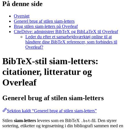
På denne side
Oversigt
Generel brug af stilen siam-letters
Brug stilen siam-letters på Overleaf
CiteDrive: administrer BibTeX og BibLaTeX til Overleaf
Leder du efter et samarbejdsværktøj online til at
håndtere dine BibTeX referencer, som forbindes til
Overleaf?
BibTeX-stil siam-letters:
citationer, litteratur og
Overleaf
Generel brug af stilen
siam-letters
Sektion kaldt “Generel brug af stilen siam-letters”
Stilen
siam-letters
leveres som en BibTeX
-fil. Den styrer
.bst
sortering, etiketter og tegnsætning i din bibliografi sammen med en