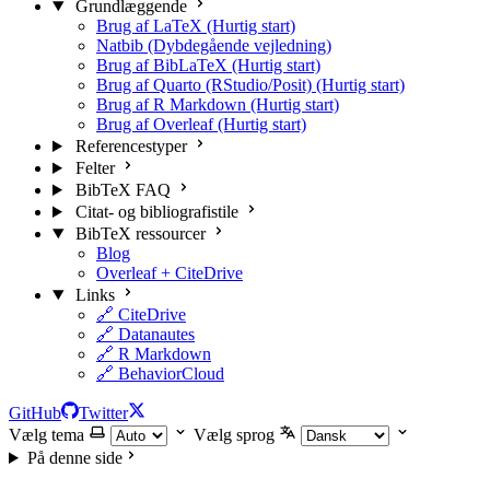
Grundlæggende
Brug af LaTeX (Hurtig start)
Natbib (Dybdegående vejledning)
Brug af BibLaTeX (Hurtig start)
Brug af Quarto (RStudio/Posit) (Hurtig start)
Brug af R Markdown (Hurtig start)
Brug af Overleaf (Hurtig start)
Referencestyper
Felter
BibTeX FAQ
Citat- og bibliografistile
BibTeX ressourcer
Blog
Overleaf + CiteDrive
Links
🔗 CiteDrive
🔗 Datanautes
🔗 R Markdown
🔗 BehaviorCloud
GitHub
Twitter
Vælg tema
Vælg sprog
På denne side