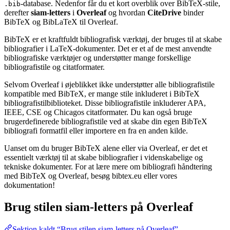
-database. Nedenfor får du et kort overblik over BibTeX-stile,
.bib
derefter
siam-letters
i
Overleaf
og hvordan
CiteDrive
binder
BibTeX og BibLaTeX til Overleaf.
BibTeX er et kraftfuldt bibliografisk værktøj, der bruges til at skabe
bibliografier i LaTeX-dokumenter. Det er et af de mest anvendte
bibliografiske værktøjer og understøtter mange forskellige
bibliografistile og citatformater.
Selvom Overleaf i øjeblikket ikke understøtter alle bibliografistile
kompatible med BibTeX, er mange stile inkluderet i BibTeX
bibliografistilbiblioteket. Disse bibliografistile inkluderer APA,
IEEE, CSE og Chicagos citatformater. Du kan også bruge
brugerdefinerede bibliografistile ved at skabe din egen BibTeX
bibliografi formatfil eller importere en fra en anden kilde.
Uanset om du bruger BibTeX alene eller via Overleaf, er det et
essentielt værktøj til at skabe bibliografier i videnskabelige og
tekniske dokumenter. For at lære mere om bibliografi håndtering
med BibTeX og Overleaf, besøg bibtex.eu eller vores
dokumentation!
Brug stilen
siam-letters
på Overleaf
Sektion kaldt “Brug stilen siam-letters på Overleaf”