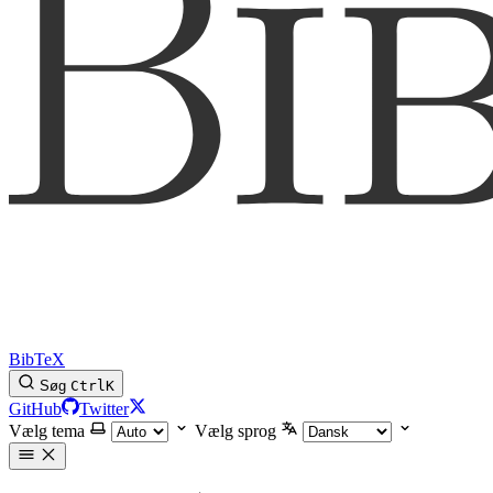
BibTeX
Søg
Ctrl
K
GitHub
Twitter
Vælg tema
Vælg sprog