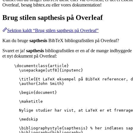
Overleaf, besøg bibtex.eu eller vores dokumentation!
Brug stilen
sapthesis
på Overleaf
Sektion kaldt “Brug stilen sapthesis på Overleaf”
Kan du bruge
sapthesis
BibTeX bibliografistilen på Overleaf?
Svaret er ja!
sapthesis
bibliografistilen er en af de mange indbyggede 
et nyt dokument på Overleaf:
\documentclass
{
article
}
\usepackage
[
utf8
]{
inputenc
}
\title
{Et LaTeX eksempel på BibTeX referencer, d
\author
{John Smith}
\begin
{
document
}
\maketitle
Nylige studier har vist, at LaTeX er et fremrage
\medskip
\bibliographystyle
{sapthesis} 
% her indlæses sap
\bibliography
{bibliography}