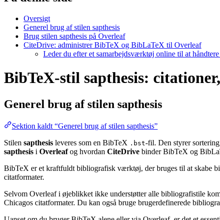
Oversigt
Generel brug af stilen sapthesis
Brug stilen sapthesis på Overleaf
CiteDrive: administrer BibTeX og BibLaTeX til Overleaf
Leder du efter et samarbejdsværktøj online til at håndter
BibTeX-stil sapthesis: citationer
Generel brug af stilen
sapthesis
Sektion kaldt “Generel brug af stilen sapthesis”
Stilen
sapthesis
leveres som en BibTeX
-fil. Den styrer sorteri
.bst
sapthesis
i
Overleaf
og hvordan
CiteDrive
binder BibTeX og BibLaT
BibTeX er et kraftfuldt bibliografisk værktøj, der bruges til at skabe 
citatformater.
Selvom Overleaf i øjeblikket ikke understøtter alle bibliografistile k
Chicagos citatformater. Du kan også bruge brugerdefinerede bibliografi
Uanset om du bruger BibTeX alene eller via Overleaf, er det et essent