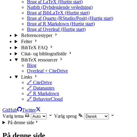
Brug af LaTeX (Hurtig start)
Natbib (Dybdegående vejledning)
Brug af BibLaTeX (Hurtig start)
Brug af Quarto (RStudio/Posit) (Hurtig start)
Brug af R Markdown (Hurtig start)
Brug af Overleaf (Hurtig start)
Referencestyper
Felter
BibTeX FAQ
Citat- og bibliografistile
BibTeX ressourcer
Blog
Overleaf + CiteDrive
Links
🔗 CiteDrive
🔗 Datanautes
🔗 R Markdown
🔗 BehaviorCloud
GitHub
Twitter
Vælg tema
Vælg sprog
På denne side
På denne side