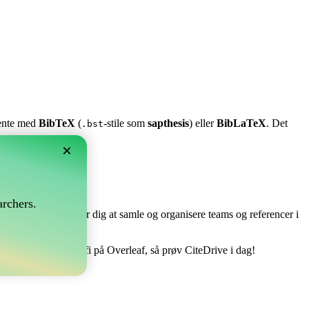
stente med
BibTeX
(
-stile som
sapthesis
) eller
BibLaTeX
. Det
.bst
×
?
rchers.
e perfekt! Det tillader dig at samle og organisere teams og referencer i
åndtere din bibliografi på Overleaf, så prøv CiteDrive i dag!