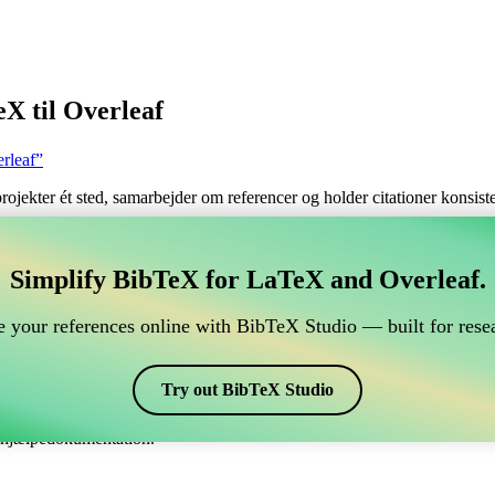
X til Overleaf
rleaf”
 projekter ét sted, samarbejder om referencer og holder citationer konsi
tere dine BibTeX referencer, som forbindes til Overleaf
Simplify BibTeX for LaTeX and Overleaf.
ndtere dine BibTeX referencer, som forbindes til Overleaf?”
 your references online with BibTeX Studio — built for resea
dine referencer, citater og bibliografi på Overleaf, så kan CiteDrive vær
eaf projekt.
Try out BibTeX Studio
kellige stile, inklusiv sapthesis. Så hvis du leder efter en nem måde at h
e hjælpedokumentation.