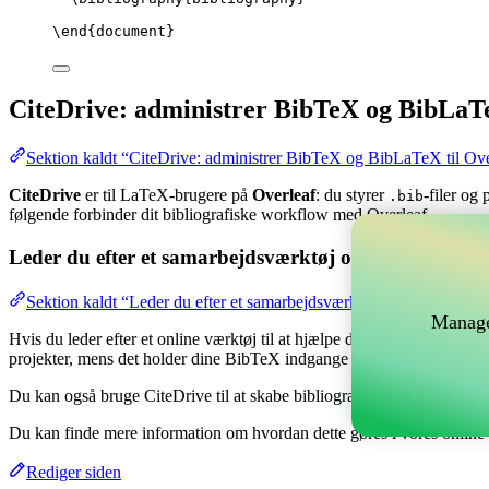
\end
{
document
}
CiteDrive: administrer BibTeX og BibLaTe
Sektion kaldt “CiteDrive: administrer BibTeX og BibLaTeX til Ove
CiteDrive
er til LaTeX-brugere på
Overleaf
: du styrer
-filer og
.bib
følgende forbinder dit bibliografiske workflow med Overleaf.
Leder du efter et samarbejdsværktøj online til at hånd
Sektion kaldt “Leder du efter et samarbejdsværktøj online til at hå
Manage
Hvis du leder efter et online værktøj til at hjælpe dig med at håndtere 
projekter, mens det holder dine BibTeX indgange opdateret i dit Overl
Du kan også bruge CiteDrive til at skabe bibliografier og citater i fors
Du kan finde mere information om hvordan dette gøres i vores onlin
Rediger siden