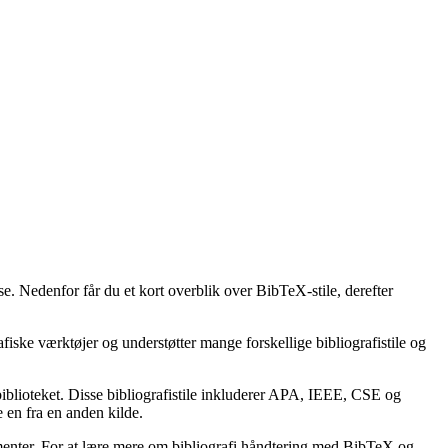
se. Nedenfor får du et kort overblik over BibTeX-stile, derefter
afiske værktøjer og understøtter mange forskellige bibliografistile og
lbiblioteket. Disse bibliografistile inkluderer APA, IEEE, CSE og
 en fra en anden kilde.
kumenter. For at lære mere om bibliografi håndtering med BibTeX og