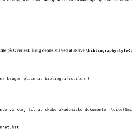
tile på Overleaf. Brug denne stil ved at skrive
\bibliographystyle{
er bruger plainnat bibliografistilen.}
nde værktøj til at skabe akademiske dokumenter 
\cite
{
Smi
nnat.bst