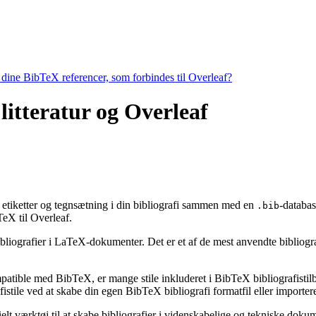
e dine BibTeX referencer, som forbindes til Overleaf?
 litteratur og Overleaf
g, etiketter og tegnsætning i din bibliografi sammen med en
-databas
.bib
X til Overleaf.
bibliografier i LaTeX-dokumenter. Det er et af de mest anvendte bibliogr
ompatible med BibTeX, er mange stile inkluderet i BibTeX bibliografisti
stile ved at skabe din egen BibTeX bibliografi formatfil eller importere
ielt værktøj til at skabe bibliografier i videnskabelige og tekniske do