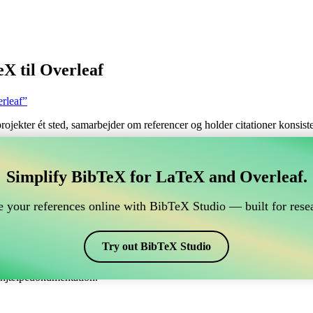
X til Overleaf
rleaf”
 projekter ét sted, samarbejder om referencer og holder citationer konsi
tere dine BibTeX referencer, som forbindes til Overleaf
Simplify BibTeX for LaTeX and Overleaf.
ndtere dine BibTeX referencer, som forbindes til Overleaf?”
 your references online with BibTeX Studio — built for resea
dine referencer, citater og bibliografi på Overleaf, så kan CiteDrive vær
eaf projekt.
Try out BibTeX Studio
kellige stile, inklusiv plainnat. Så hvis du leder efter en nem måde at hå
e hjælpedokumentation.