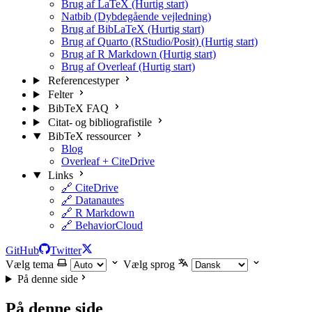
Brug af LaTeX (Hurtig start)
Natbib (Dybdegående vejledning)
Brug af BibLaTeX (Hurtig start)
Brug af Quarto (RStudio/Posit) (Hurtig start)
Brug af R Markdown (Hurtig start)
Brug af Overleaf (Hurtig start)
Referencestyper
Felter
BibTeX FAQ
Citat- og bibliografistile
BibTeX ressourcer
Blog
Overleaf + CiteDrive
Links
🔗 CiteDrive
🔗 Datanautes
🔗 R Markdown
🔗 BehaviorCloud
GitHub
Twitter
Vælg tema
Vælg sprog
På denne side
På denne side