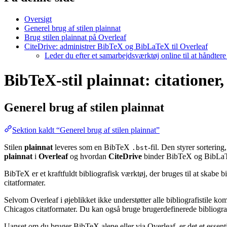
Oversigt
Generel brug af stilen plainnat
Brug stilen plainnat på Overleaf
CiteDrive: administrer BibTeX og BibLaTeX til Overleaf
Leder du efter et samarbejdsværktøj online til at håndter
BibTeX-stil plainnat: citationer,
Generel brug af stilen
plainnat
Sektion kaldt “Generel brug af stilen plainnat”
Stilen
plainnat
leveres som en BibTeX
-fil. Den styrer sorterin
.bst
plainnat
i
Overleaf
og hvordan
CiteDrive
binder BibTeX og BibLaTe
BibTeX er et kraftfuldt bibliografisk værktøj, der bruges til at skabe 
citatformater.
Selvom Overleaf i øjeblikket ikke understøtter alle bibliografistile k
Chicagos citatformater. Du kan også bruge brugerdefinerede bibliografi
Uanset om du bruger BibTeX alene eller via Overleaf, er det et essent