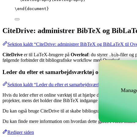
\end
{
document
}
CiteDrive: administrer BibTeX og BibLaTe
Sektion kaldt “CiteDrive: administrer BibTeX og BibLaTeX til Ove
CiteDrive
er til LaTeX-brugere på
Overleaf
: du styrer
-filer og
.bib
følgende forbinder dit bibliografiske workflow med Overleaf.
Leder du efter et samarbejdsværktøj online til at hånd
Sektion kaldt “Leder du efter et samarbejdsværktøj online til at hå
Manage
Hvis du leder efter et online værktøj til at hjælpe dig med at håndtere 
projekter, mens det holder dine BibTeX indgange opdateret i dit Overl
Du kan også bruge CiteDrive til at skabe bibliografier og citater i fors
Du kan finde mere information om hvordan dette gøres i vores onlin
Rediger siden