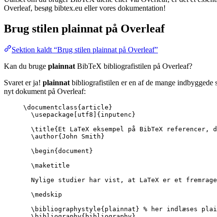
Overleaf, besøg bibtex.eu eller vores dokumentation!
Brug stilen
plainnat
på Overleaf
Sektion kaldt “Brug stilen plainnat på Overleaf”
Kan du bruge
plainnat
BibTeX bibliografistilen på Overleaf?
Svaret er ja!
plainnat
bibliografistilen er en af de mange indbyggede s
nyt dokument på Overleaf:
\documentclass
{
article
}
\usepackage
[
utf8
]{
inputenc
}
\title
{Et LaTeX eksempel på BibTeX referencer, d
\author
{John Smith}
\begin
{
document
}
\maketitle
Nylige studier har vist, at LaTeX er et fremrage
\medskip
\bibliographystyle
{plainnat} 
% her indlæses plai
\bibliography
{bibliography}