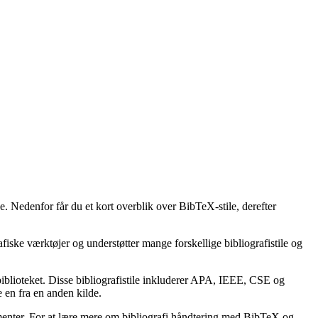
e. Nedenfor får du et kort overblik over BibTeX-stile, derefter
afiske værktøjer og understøtter mange forskellige bibliografistile og
lbiblioteket. Disse bibliografistile inkluderer APA, IEEE, CSE og
 en fra en anden kilde.
kumenter. For at lære mere om bibliografi håndtering med BibTeX og