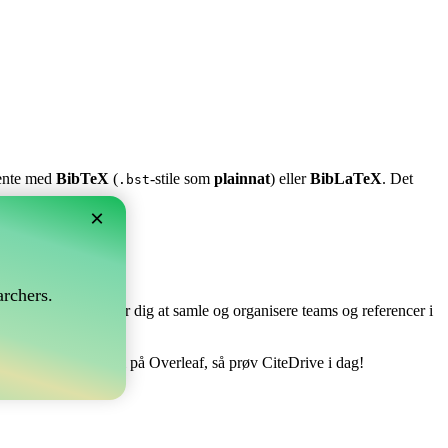
stente med
BibTeX
(
-stile som
plainnat
) eller
BibLaTeX
. Det
.bst
×
?
rchers.
e perfekt! Det tillader dig at samle og organisere teams og referencer i
ndtere din bibliografi på Overleaf, så prøv CiteDrive i dag!