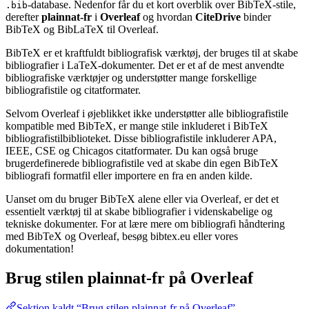
-database. Nedenfor får du et kort overblik over BibTeX-stile,
.bib
derefter
plainnat-fr
i
Overleaf
og hvordan
CiteDrive
binder
BibTeX og BibLaTeX til Overleaf.
BibTeX er et kraftfuldt bibliografisk værktøj, der bruges til at skabe
bibliografier i LaTeX-dokumenter. Det er et af de mest anvendte
bibliografiske værktøjer og understøtter mange forskellige
bibliografistile og citatformater.
Selvom Overleaf i øjeblikket ikke understøtter alle bibliografistile
kompatible med BibTeX, er mange stile inkluderet i BibTeX
bibliografistilbiblioteket. Disse bibliografistile inkluderer APA,
IEEE, CSE og Chicagos citatformater. Du kan også bruge
brugerdefinerede bibliografistile ved at skabe din egen BibTeX
bibliografi formatfil eller importere en fra en anden kilde.
Uanset om du bruger BibTeX alene eller via Overleaf, er det et
essentielt værktøj til at skabe bibliografier i videnskabelige og
tekniske dokumenter. For at lære mere om bibliografi håndtering
med BibTeX og Overleaf, besøg bibtex.eu eller vores
dokumentation!
Brug stilen
plainnat-fr
på Overleaf
Sektion kaldt “Brug stilen plainnat-fr på Overleaf”