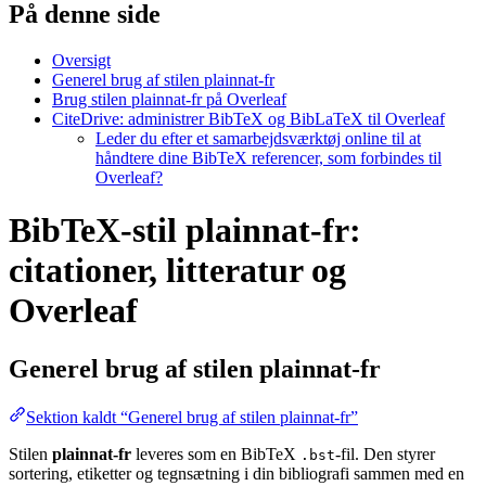
På denne side
Oversigt
Generel brug af stilen plainnat-fr
Brug stilen plainnat-fr på Overleaf
CiteDrive: administrer BibTeX og BibLaTeX til Overleaf
Leder du efter et samarbejdsværktøj online til at
håndtere dine BibTeX referencer, som forbindes til
Overleaf?
BibTeX-stil plainnat-fr:
citationer, litteratur og
Overleaf
Generel brug af stilen
plainnat-fr
Sektion kaldt “Generel brug af stilen plainnat-fr”
Stilen
plainnat-fr
leveres som en BibTeX
-fil. Den styrer
.bst
sortering, etiketter og tegnsætning i din bibliografi sammen med en