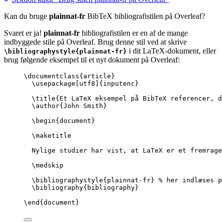
Kan du bruge
plainnat-fr
BibTeX bibliografistilen på Overleaf?
Svaret er ja!
plainnat-fr
bibliografistilen er en af de mange
indbyggede stile på Overleaf. Brug denne stil ved at skrive
i dit LaTeX-dokument, eller
\bibliographystyle{plainnat-fr}
brug følgende eksempel til et nyt dokument på Overleaf:
\documentclass
{
article
}
\usepackage
[
utf8
]{
inputenc
}
\title
{Et LaTeX eksempel på BibTeX referencer, d
\author
{John Smith}
\begin
{
document
}
\maketitle
Nylige studier har vist, at LaTeX er et fremrage
\medskip
\bibliographystyle
{plainnat-fr} 
% her indlæses p
\bibliography
{bibliography}
\end
{
document
}