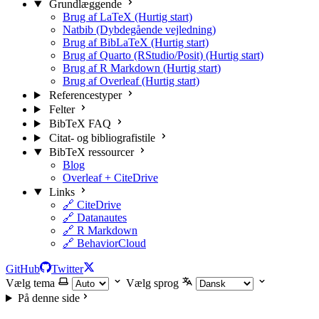
Grundlæggende
Brug af LaTeX (Hurtig start)
Natbib (Dybdegående vejledning)
Brug af BibLaTeX (Hurtig start)
Brug af Quarto (RStudio/Posit) (Hurtig start)
Brug af R Markdown (Hurtig start)
Brug af Overleaf (Hurtig start)
Referencestyper
Felter
BibTeX FAQ
Citat- og bibliografistile
BibTeX ressourcer
Blog
Overleaf + CiteDrive
Links
🔗 CiteDrive
🔗 Datanautes
🔗 R Markdown
🔗 BehaviorCloud
GitHub
Twitter
Vælg tema
Vælg sprog
På denne side