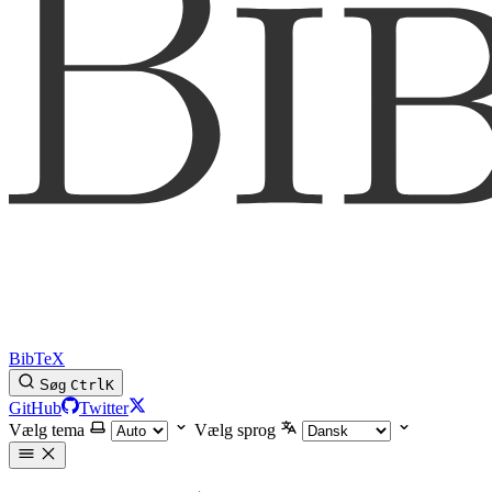
BibTeX
Søg
Ctrl
K
GitHub
Twitter
Vælg tema
Vælg sprog