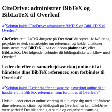
CiteDrive: administrer BibTeX og
BibLaTeX til Overleaf
Sektion kaldt “CiteDrive: administrer BibTeX og BibLaTeX til
Overleaf”
CiteDrive
er til LaTeX-brugere på
Overleaf
: du styrer
-filer og
.bib
projekter ét sted, samarbejder om referencer og holder citationer
konsistente med
BibTeX
(
-stile som
plainnat-fr
) eller
.bst
BibLaTeX
. Det følgende forbinder dit bibliografiske workflow med
Overleaf.
Leder du efter et samarbejdsværktøj online til at
håndtere dine BibTeX referencer, som forbindes til
Overleaf?
Sektion kaldt “Leder du efter et samarbejdsværktøj online til at
håndtere dine BibTeX referencer, som forbindes til Overleaf?”
Hvis du leder efter et online værktøj til at hjælpe dig med at håndtere
dine referencer, citater og bibliografi på Overleaf, så kan CiteDrive
være perfekt! Det tillader dig at samle og organisere teams og