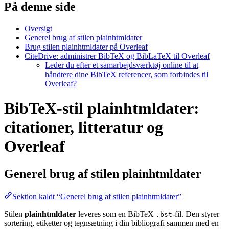
På denne side
Oversigt
Generel brug af stilen plainhtmldater
Brug stilen plainhtmldater på Overleaf
CiteDrive: administrer BibTeX og BibLaTeX til Overleaf
Leder du efter et samarbejdsværktøj online til at
håndtere dine BibTeX referencer, som forbindes til
Overleaf?
BibTeX-stil plainhtmldater:
citationer, litteratur og
Overleaf
Generel brug af stilen
plainhtmldater
Sektion kaldt “Generel brug af stilen plainhtmldater”
Stilen
plainhtmldater
leveres som en BibTeX
-fil. Den styrer
.bst
sortering, etiketter og tegnsætning i din bibliografi sammen med en