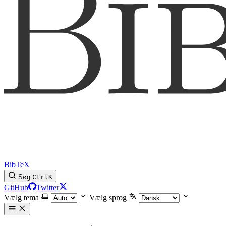
BibTeX
Søg
Ctrl
K
GitHub
Twitter
Vælg tema
Vælg sprog