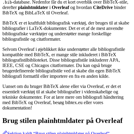
-database. Nedenfor får du et kort overblik over BibTeX-stile,
.bib
derefter
plainhtmldater
i
Overleaf
og hvordan
CiteDrive
binder
BibTeX og BibLaTeX til Overleaf.
BibTeX er et kraftfuldt bibliografisk værktøj, der bruges til at skabe
bibliografier i LaTeX-dokumenter. Det er et af de mest anvendte
bibliografiske værktøjer og understøtter mange forskellige
bibliografistile og citatformater.
Selvom Overleaf i øjeblikket ikke understøtter alle bibliografistile
kompatible med BibTeX, er mange stile inkluderet i BibTeX
bibliografistilbiblioteket. Disse bibliografistile inkluderer APA,
IEEE, CSE og Chicagos citatformater. Du kan også bruge
brugerdefinerede bibliografistile ved at skabe din egen BibTeX
bibliografi formatfil eller importere en fra en anden kilde.
Uanset om du bruger BibTeX alene eller via Overleaf, er det et
essentielt værktøj til at skabe bibliografier i videnskabelige og
tekniske dokumenter. For at lære mere om bibliografi håndtering
med BibTeX og Overleaf, besøg bibtex.eu eller vores
dokumentation!
Brug stilen
plainhtmldater
på Overleaf
Sektion kaldt “Brug stilen plainhtmldater på Overleaf”