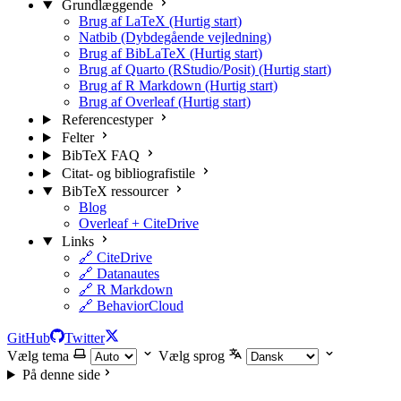
Grundlæggende
Brug af LaTeX (Hurtig start)
Natbib (Dybdegående vejledning)
Brug af BibLaTeX (Hurtig start)
Brug af Quarto (RStudio/Posit) (Hurtig start)
Brug af R Markdown (Hurtig start)
Brug af Overleaf (Hurtig start)
Referencestyper
Felter
BibTeX FAQ
Citat- og bibliografistile
BibTeX ressourcer
Blog
Overleaf + CiteDrive
Links
🔗 CiteDrive
🔗 Datanautes
🔗 R Markdown
🔗 BehaviorCloud
GitHub
Twitter
Vælg tema
Vælg sprog
På denne side