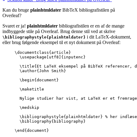
Kan du bruge
plainhtmldater
BibTeX bibliografistilen på
Overleaf?
Svaret er ja!
plainhtmldater
bibliografistilen er en af de mange
indbyggede stile på Overleaf. Brug denne stil ved at skrive
i dit LaTeX-dokument,
\bibliographystyle{plainhtmldater}
eller brug følgende eksempel til et nyt dokument på Overleaf:
\documentclass
{
article
}
\usepackage
[
utf8
]{
inputenc
}
\title
{Et LaTeX eksempel på BibTeX referencer, d
\author
{John Smith}
\begin
{
document
}
\maketitle
Nylige studier har vist, at LaTeX er et fremrage
\medskip
\bibliographystyle
{plainhtmldater} 
% her indlæse
\bibliography
{bibliography}
\end
{
document
}