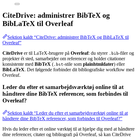
CiteDrive: administrer BibTeX og
BibLaTeX til Overleaf
Sektion kaldt “CiteDrive: administrer BibTeX og BibLaTeX til
Overleaf”
CiteDrive
er til LaTeX-brugere på
Overleaf
: du styrer
-filer og
.bib
projekter ét sted, samarbejder om referencer og holder citationer
konsistente med
BibTeX
(
-stile som
plainhtmldater
) eller
.bst
BibLaTeX
. Det følgende forbinder dit bibliografiske workflow med
Overleaf.
Leder du efter et samarbejdsværktøj online til at
håndtere dine BibTeX referencer, som forbindes til
Overleaf?
Sektion kaldt “Leder du efter et samarbejdsværktøj online til at
håndtere dine BibTeX referencer, som forbindes til Overleaf?”
Hvis du leder efter et online værktøj til at hjælpe dig med at håndtere
dine referencer, citater og bibliografi på Overleaf, så kan CiteDrive