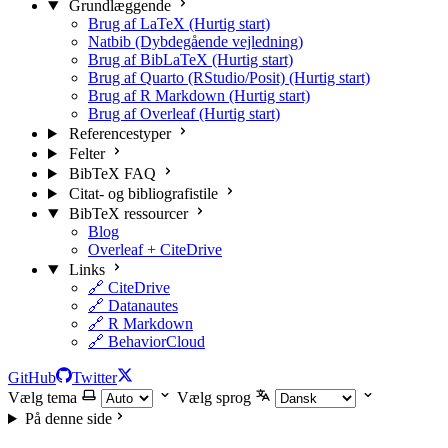
Grundlæggende
Brug af LaTeX (Hurtig start)
Natbib (Dybdegående vejledning)
Brug af BibLaTeX (Hurtig start)
Brug af Quarto (RStudio/Posit) (Hurtig start)
Brug af R Markdown (Hurtig start)
Brug af Overleaf (Hurtig start)
Referencestyper
Felter
BibTeX FAQ
Citat- og bibliografistile
BibTeX ressourcer
Blog
Overleaf + CiteDrive
Links
🔗 CiteDrive
🔗 Datanautes
🔗 R Markdown
🔗 BehaviorCloud
GitHub
Twitter
Vælg tema
Vælg sprog
På denne side