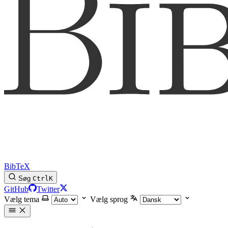
BibTeX
Søg
Ctrl
K
GitHub
Twitter
Vælg tema
Vælg sprog