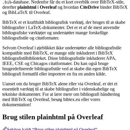
-database. Nedenfor får du et kort overblik over BibTeX-stile,
.bib
derefter
plainhtml
i
Overleaf
og hvordan
CiteDrive
binder BibTeX
og BibLaTeX til Overleaf.
BibTeX er et kraftfuldt bibliografisk værktøj, der bruges til at skabe
bibliografier i LaTeX-dokumenter. Det er et af de mest anvendte
bibliografiske værktøjer og understøtter mange forskellige
bibliografistile og citatformater.
Selvom Overleaf i øjeblikket ikke understøtter alle bibliografistile
kompatible med BibTeX, er mange stile inkluderet i BibTeX
bibliografistilbiblioteket. Disse bibliografistile inkluderer APA,
IEEE, CSE og Chicagos citatformater. Du kan også bruge
brugerdefinerede bibliografistile ved at skabe din egen BibTeX
bibliografi formatfil eller importere en fra en anden kilde.
Uanset om du bruger BibTeX alene eller via Overleaf, er det et
essentielt værktøj til at skabe bibliografier i videnskabelige og
tekniske dokumenter. For at lære mere om bibliografi håndtering
med BibTeX og Overleaf, besøg bibtex.eu eller vores
dokumentation!
Brug stilen
plainhtml
på Overleaf
Sektion kaldt “Brug stilen plainhtml på Overleaf”