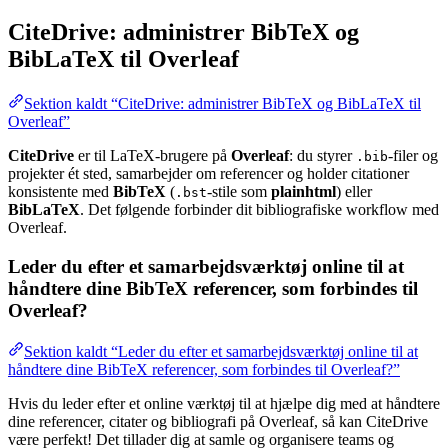
CiteDrive: administrer BibTeX og
BibLaTeX til Overleaf
Sektion kaldt “CiteDrive: administrer BibTeX og BibLaTeX til
Overleaf”
CiteDrive
er til LaTeX-brugere på
Overleaf
: du styrer
-filer og
.bib
projekter ét sted, samarbejder om referencer og holder citationer
konsistente med
BibTeX
(
-stile som
plainhtml
) eller
.bst
BibLaTeX
. Det følgende forbinder dit bibliografiske workflow med
Overleaf.
Leder du efter et samarbejdsværktøj online til at
håndtere dine BibTeX referencer, som forbindes til
Overleaf?
Sektion kaldt “Leder du efter et samarbejdsværktøj online til at
håndtere dine BibTeX referencer, som forbindes til Overleaf?”
Hvis du leder efter et online værktøj til at hjælpe dig med at håndtere
dine referencer, citater og bibliografi på Overleaf, så kan CiteDrive
være perfekt! Det tillader dig at samle og organisere teams og