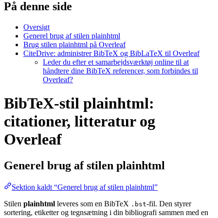
På denne side
Oversigt
Generel brug af stilen plainhtml
Brug stilen plainhtml på Overleaf
CiteDrive: administrer BibTeX og BibLaTeX til Overleaf
Leder du efter et samarbejdsværktøj online til at
håndtere dine BibTeX referencer, som forbindes til
Overleaf?
BibTeX-stil plainhtml:
citationer, litteratur og
Overleaf
Generel brug af stilen
plainhtml
Sektion kaldt “Generel brug af stilen plainhtml”
Stilen
plainhtml
leveres som en BibTeX
-fil. Den styrer
.bst
sortering, etiketter og tegnsætning i din bibliografi sammen med en