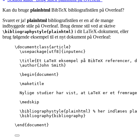
Kan du bruge
plainhtml
BibTeX bibliografistilen på Overleaf?
Svaret er ja!
plainhtml
bibliografistilen er en af de mange
indbyggede stile på Overleaf. Brug denne stil ved at skrive
i dit LaTeX-dokument, eller
\bibliographystyle{plainhtml}
brug følgende eksempel til et nyt dokument på Overleaf:
\documentclass
{
article
}
\usepackage
[
utf8
]{
inputenc
}
\title
{Et LaTeX eksempel på BibTeX referencer, d
\author
{John Smith}
\begin
{
document
}
\maketitle
Nylige studier har vist, at LaTeX er et fremrage
\medskip
\bibliographystyle
{plainhtml} 
% her indlæses pla
\bibliography
{bibliography}
\end
{
document
}