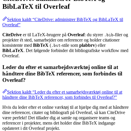
BibLaTeX til Overleaf
Sektion kaldt “CiteDrive: administrer BibTeX og BibLaTeX til
Overleaf”
CiteDrive
er til LaTeX-brugere på
Overleaf
: du styrer
-filer og
.bib
projekter ét sted, samarbejder om referencer og holder citationer
konsistente med
BibTeX
(
-stile som
plabbrv
) eller
.bst
BibLaTeX
. Det følgende forbinder dit bibliografiske workflow med
Overleaf.
Leder du efter et samarbejdsværktøj online til at
håndtere dine BibTeX referencer, som forbindes til
Overleaf?
Sektion kaldt “Leder du efter et samarbejdsværktøj online til at
håndtere dine BibTeX referencer, som forbindes til Overleaf?”
Hvis du leder efter et online værktøj til at hjælpe dig med at håndtere
dine referencer, citater og bibliografi på Overleaf, så kan CiteDrive
være perfekt! Det tillader dig at samle og organisere teams og
referencer i projekter, mens det holder dine BibTeX indgange
opdateret i dit Overleaf projekt.