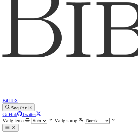
BibTeX
Søg
Ctrl
K
GitHub
Twitter
Vælg tema
Vælg sprog