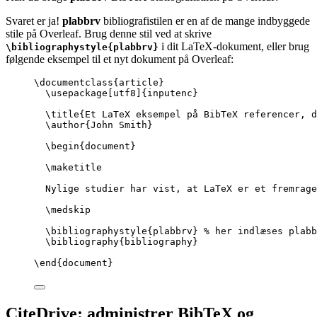
Svaret er ja!
plabbrv
bibliografistilen er en af de mange indbyggede
stile på Overleaf. Brug denne stil ved at skrive
i dit LaTeX-dokument, eller brug
\bibliographystyle{plabbrv}
følgende eksempel til et nyt dokument på Overleaf:
\documentclass
{
article
}
\usepackage
[
utf8
]{
inputenc
}
\title
{Et LaTeX eksempel på BibTeX referencer, 
\author
{John Smith}
\begin
{
document
}
\maketitle
Nylige studier har vist, at LaTeX er et fremrage
\medskip
\bibliographystyle
{plabbrv} 
% her indlæses plabb
\bibliography
{bibliography}
\end
{
document
}
CiteDrive: administrer BibTeX og