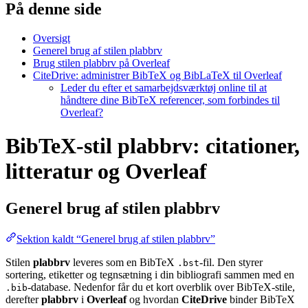
På denne side
Oversigt
Generel brug af stilen plabbrv
Brug stilen plabbrv på Overleaf
CiteDrive: administrer BibTeX og BibLaTeX til Overleaf
Leder du efter et samarbejdsværktøj online til at
håndtere dine BibTeX referencer, som forbindes til
Overleaf?
BibTeX-stil plabbrv: citationer,
litteratur og Overleaf
Generel brug af stilen
plabbrv
Sektion kaldt “Generel brug af stilen plabbrv”
Stilen
plabbrv
leveres som en BibTeX
-fil. Den styrer
.bst
sortering, etiketter og tegnsætning i din bibliografi sammen med en
-database. Nedenfor får du et kort overblik over BibTeX-stile,
.bib
derefter
plabbrv
i
Overleaf
og hvordan
CiteDrive
binder BibTeX