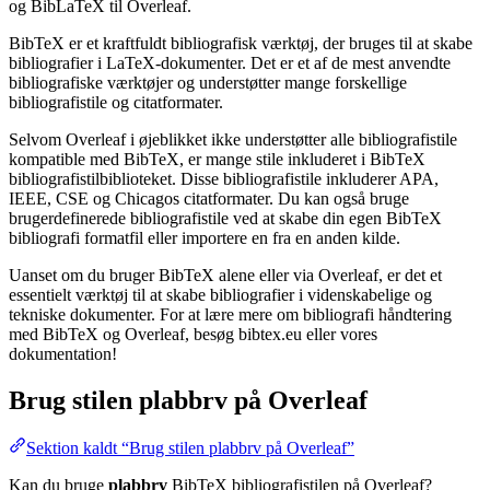
og BibLaTeX til Overleaf.
BibTeX er et kraftfuldt bibliografisk værktøj, der bruges til at skabe
bibliografier i LaTeX-dokumenter. Det er et af de mest anvendte
bibliografiske værktøjer og understøtter mange forskellige
bibliografistile og citatformater.
Selvom Overleaf i øjeblikket ikke understøtter alle bibliografistile
kompatible med BibTeX, er mange stile inkluderet i BibTeX
bibliografistilbiblioteket. Disse bibliografistile inkluderer APA,
IEEE, CSE og Chicagos citatformater. Du kan også bruge
brugerdefinerede bibliografistile ved at skabe din egen BibTeX
bibliografi formatfil eller importere en fra en anden kilde.
Uanset om du bruger BibTeX alene eller via Overleaf, er det et
essentielt værktøj til at skabe bibliografier i videnskabelige og
tekniske dokumenter. For at lære mere om bibliografi håndtering
med BibTeX og Overleaf, besøg bibtex.eu eller vores
dokumentation!
Brug stilen
plabbrv
på Overleaf
Sektion kaldt “Brug stilen plabbrv på Overleaf”
Kan du bruge
plabbrv
BibTeX bibliografistilen på Overleaf?