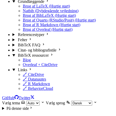
Grundlæggende
Brug af LaTeX (Hurtig start)
Natbib (Dybdegående vejledning)
Brug af BibLaTeX (Hurtig start)
Brug af Quarto (RStudio/Posit) (Hurtig start)
Brug af R Markdown (Hurtig start)
Brug af Overleaf (Hurtig start)
Referencestyper
Felter
BibTeX FAQ
Citat- og bibliografistile
BibTeX ressourcer
Blog
Overleaf + CiteDrive
Links
🔗 CiteDrive
🔗 Datanautes
🔗 R Markdown
🔗 BehaviorCloud
GitHub
Twitter
Vælg tema
Vælg sprog
På denne side