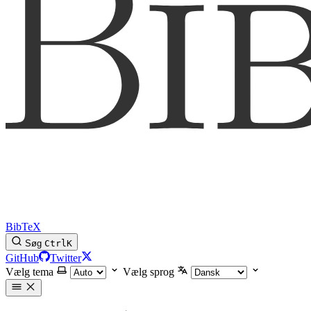
BibTeX
Søg
Ctrl
K
GitHub
Twitter
Vælg tema
Vælg sprog