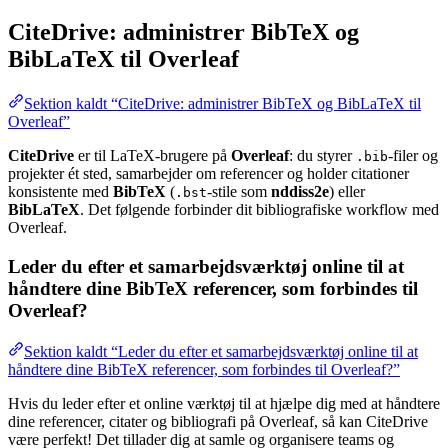
CiteDrive: administrer BibTeX og
BibLaTeX til Overleaf
Sektion kaldt “CiteDrive: administrer BibTeX og BibLaTeX til
Overleaf”
CiteDrive
er til LaTeX-brugere på
Overleaf
: du styrer
-filer og
.bib
projekter ét sted, samarbejder om referencer og holder citationer
konsistente med
BibTeX
(
-stile som
nddiss2e
) eller
.bst
BibLaTeX
. Det følgende forbinder dit bibliografiske workflow med
Overleaf.
Leder du efter et samarbejdsværktøj online til at
håndtere dine BibTeX referencer, som forbindes til
Overleaf?
Sektion kaldt “Leder du efter et samarbejdsværktøj online til at
håndtere dine BibTeX referencer, som forbindes til Overleaf?”
Hvis du leder efter et online værktøj til at hjælpe dig med at håndtere
dine referencer, citater og bibliografi på Overleaf, så kan CiteDrive
være perfekt! Det tillader dig at samle og organisere teams og