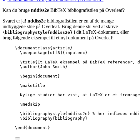
Kan du bruge
nddiss2e
BibTeX bibliografistilen på Overleaf?
Svaret er ja!
nddiss2e
bibliografistilen er en af de mange
indbyggede stile på Overleaf. Brug denne stil ved at skrive
i dit LaTeX-dokument, eller
\bibliographystyle{nddiss2e}
brug følgende eksempel til et nyt dokument på Overleaf:
\documentclass
{
article
}
\usepackage
[
utf8
]{
inputenc
}
\title
{Et LaTeX eksempel på BibTeX referencer, d
\author
{John Smith}
\begin
{
document
}
\maketitle
Nylige studier har vist, at LaTeX er et fremrage
\medskip
\bibliographystyle
{nddiss2e} 
% her indlæses nddi
\bibliography
{bibliography}
\end
{
document
}