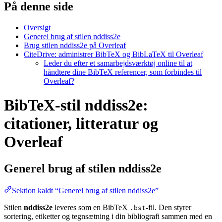
På denne side
Oversigt
Generel brug af stilen nddiss2e
Brug stilen nddiss2e på Overleaf
CiteDrive: administrer BibTeX og BibLaTeX til Overleaf
Leder du efter et samarbejdsværktøj online til at
håndtere dine BibTeX referencer, som forbindes til
Overleaf?
BibTeX-stil nddiss2e:
citationer, litteratur og
Overleaf
Generel brug af stilen
nddiss2e
Sektion kaldt “Generel brug af stilen nddiss2e”
Stilen
nddiss2e
leveres som en BibTeX
-fil. Den styrer
.bst
sortering, etiketter og tegnsætning i din bibliografi sammen med en