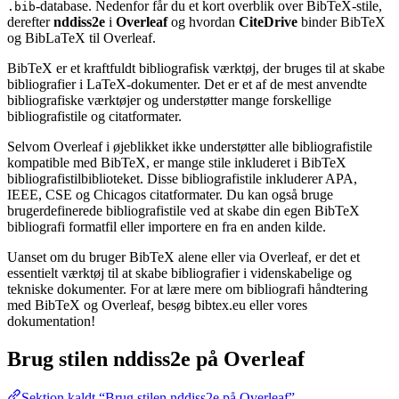
-database. Nedenfor får du et kort overblik over BibTeX-stile,
.bib
derefter
nddiss2e
i
Overleaf
og hvordan
CiteDrive
binder BibTeX
og BibLaTeX til Overleaf.
BibTeX er et kraftfuldt bibliografisk værktøj, der bruges til at skabe
bibliografier i LaTeX-dokumenter. Det er et af de mest anvendte
bibliografiske værktøjer og understøtter mange forskellige
bibliografistile og citatformater.
Selvom Overleaf i øjeblikket ikke understøtter alle bibliografistile
kompatible med BibTeX, er mange stile inkluderet i BibTeX
bibliografistilbiblioteket. Disse bibliografistile inkluderer APA,
IEEE, CSE og Chicagos citatformater. Du kan også bruge
brugerdefinerede bibliografistile ved at skabe din egen BibTeX
bibliografi formatfil eller importere en fra en anden kilde.
Uanset om du bruger BibTeX alene eller via Overleaf, er det et
essentielt værktøj til at skabe bibliografier i videnskabelige og
tekniske dokumenter. For at lære mere om bibliografi håndtering
med BibTeX og Overleaf, besøg bibtex.eu eller vores
dokumentation!
Brug stilen
nddiss2e
på Overleaf
Sektion kaldt “Brug stilen nddiss2e på Overleaf”