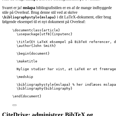
Svaret er ja!
mslapa
bibliografistilen er en af de mange indbyggede
stile på Overleaf. Brug denne stil ved at skrive
i dit LaTeX-dokument, eller brug
\bibliographystyle{mslapa}
følgende eksempel til et nyt dokument på Overleaf:
\documentclass
{
article
}
\usepackage
[
utf8
]{
inputenc
}
\title
{Et LaTeX eksempel på BibTeX referencer, d
\author
{John Smith}
\begin
{
document
}
\maketitle
Nylige studier har vist, at LaTeX er et fremrage
\medskip
\bibliographystyle
{mslapa} 
% her indlæses mslapa
\bibliography
{bibliography}
\end
{
document
}
CiteDrive: administrer BibTeX og