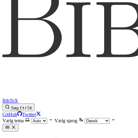
BibTeX
Søg
Ctrl
K
GitHub
Twitter
Vælg tema
Vælg sprog