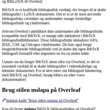
og BibLaTeX til Overleaf.
BibTeX er et kraftfuldt bibliografisk værktøj, der bruges til at skabe
bibliografier i LaTeX-dokumenter. Det er et af de mest anvendte
bibliografiske værktøjer og understøtter mange forskellige
bibliografistile og citatformater.
Selvom Overleaf i øjeblikket ikke understøtter alle bibliografistile
kompatible med BibTeX, er mange stile inkluderet i BibTeX
bibliografistilbiblioteket. Disse bibliografistile inkluderer APA,
IEEE, CSE og Chicagos citatformater. Du kan også bruge
brugerdefinerede bibliografistile ved at skabe din egen BibTeX
bibliografi formatfil eller importere en fra en anden kilde.
Uanset om du bruger BibTeX alene eller via Overleaf, er det et
essentielt værktøj til at skabe bibliografier i videnskabelige og
tekniske dokumenter. For at lære mere om bibliografi håndtering
med BibTeX og Overleaf, besøg bibtex.eu eller vores
dokumentation!
Brug stilen
mslapa
på Overleaf
Sektion kaldt “Brug stilen mslapa på Overleaf”
Kan du bruge
mslapa
BibTeX bibliografistilen på Overleaf?