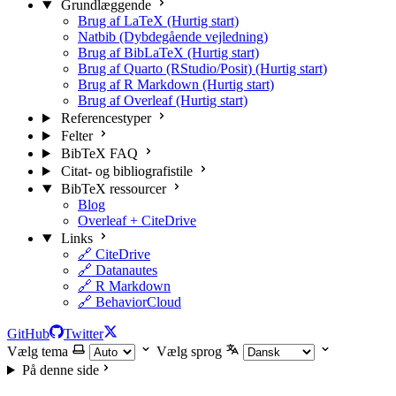
Grundlæggende
Brug af LaTeX (Hurtig start)
Natbib (Dybdegående vejledning)
Brug af BibLaTeX (Hurtig start)
Brug af Quarto (RStudio/Posit) (Hurtig start)
Brug af R Markdown (Hurtig start)
Brug af Overleaf (Hurtig start)
Referencestyper
Felter
BibTeX FAQ
Citat- og bibliografistile
BibTeX ressourcer
Blog
Overleaf + CiteDrive
Links
🔗 CiteDrive
🔗 Datanautes
🔗 R Markdown
🔗 BehaviorCloud
GitHub
Twitter
Vælg tema
Vælg sprog
På denne side