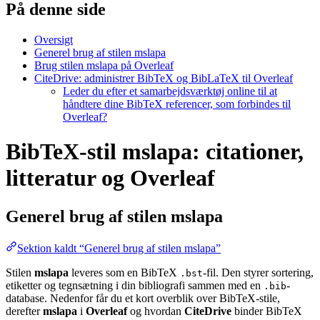
På denne side
Oversigt
Generel brug af stilen mslapa
Brug stilen mslapa på Overleaf
CiteDrive: administrer BibTeX og BibLaTeX til Overleaf
Leder du efter et samarbejdsværktøj online til at
håndtere dine BibTeX referencer, som forbindes til
Overleaf?
BibTeX-stil mslapa: citationer,
litteratur og Overleaf
Generel brug af stilen
mslapa
Sektion kaldt “Generel brug af stilen mslapa”
Stilen
mslapa
leveres som en BibTeX
-fil. Den styrer sortering,
.bst
etiketter og tegnsætning i din bibliografi sammen med en
-
.bib
database. Nedenfor får du et kort overblik over BibTeX-stile,
derefter
mslapa
i
Overleaf
og hvordan
CiteDrive
binder BibTeX