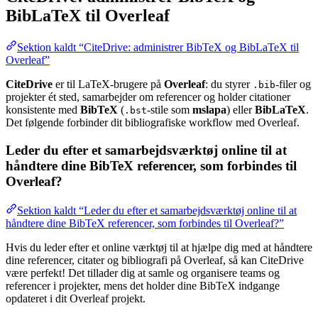
BibLaTeX til Overleaf
Sektion kaldt “CiteDrive: administrer BibTeX og BibLaTeX til
Overleaf”
CiteDrive
er til LaTeX-brugere på
Overleaf
: du styrer
-filer og
.bib
projekter ét sted, samarbejder om referencer og holder citationer
konsistente med
BibTeX
(
-stile som
mslapa
) eller
BibLaTeX
.
.bst
Det følgende forbinder dit bibliografiske workflow med Overleaf.
Leder du efter et samarbejdsværktøj online til at
håndtere dine BibTeX referencer, som forbindes til
Overleaf?
Sektion kaldt “Leder du efter et samarbejdsværktøj online til at
håndtere dine BibTeX referencer, som forbindes til Overleaf?”
Hvis du leder efter et online værktøj til at hjælpe dig med at håndtere
dine referencer, citater og bibliografi på Overleaf, så kan CiteDrive
være perfekt! Det tillader dig at samle og organisere teams og
referencer i projekter, mens det holder dine BibTeX indgange
opdateret i dit Overleaf projekt.