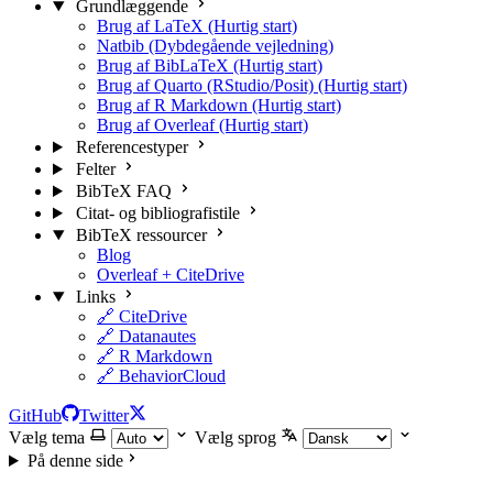
Grundlæggende
Brug af LaTeX (Hurtig start)
Natbib (Dybdegående vejledning)
Brug af BibLaTeX (Hurtig start)
Brug af Quarto (RStudio/Posit) (Hurtig start)
Brug af R Markdown (Hurtig start)
Brug af Overleaf (Hurtig start)
Referencestyper
Felter
BibTeX FAQ
Citat- og bibliografistile
BibTeX ressourcer
Blog
Overleaf + CiteDrive
Links
🔗 CiteDrive
🔗 Datanautes
🔗 R Markdown
🔗 BehaviorCloud
GitHub
Twitter
Vælg tema
Vælg sprog
På denne side