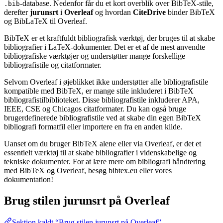
-database. Nedenfor får du et kort overblik over BibTeX-stile,
.bib
derefter
jurunsrt
i
Overleaf
og hvordan
CiteDrive
binder BibTeX
og BibLaTeX til Overleaf.
BibTeX er et kraftfuldt bibliografisk værktøj, der bruges til at skabe
bibliografier i LaTeX-dokumenter. Det er et af de mest anvendte
bibliografiske værktøjer og understøtter mange forskellige
bibliografistile og citatformater.
Selvom Overleaf i øjeblikket ikke understøtter alle bibliografistile
kompatible med BibTeX, er mange stile inkluderet i BibTeX
bibliografistilbiblioteket. Disse bibliografistile inkluderer APA,
IEEE, CSE og Chicagos citatformater. Du kan også bruge
brugerdefinerede bibliografistile ved at skabe din egen BibTeX
bibliografi formatfil eller importere en fra en anden kilde.
Uanset om du bruger BibTeX alene eller via Overleaf, er det et
essentielt værktøj til at skabe bibliografier i videnskabelige og
tekniske dokumenter. For at lære mere om bibliografi håndtering
med BibTeX og Overleaf, besøg bibtex.eu eller vores
dokumentation!
Brug stilen
jurunsrt
på Overleaf
Sektion kaldt “Brug stilen jurunsrt på Overleaf”