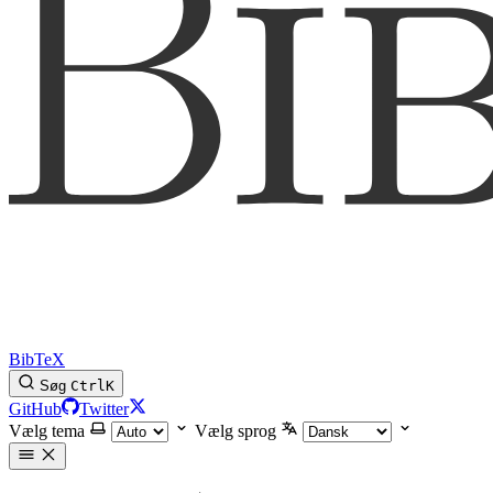
BibTeX
Søg
Ctrl
K
GitHub
Twitter
Vælg tema
Vælg sprog