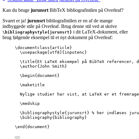
Kan du bruge
jurunsrt
BibTeX bibliografistilen på Overleaf?
Svaret er ja!
jurunsrt
bibliografistilen er en af de mange
indbyggede stile på Overleaf. Brug denne stil ved at skrive
i dit LaTeX-dokument, eller
\bibliographystyle{jurunsrt}
brug følgende eksempel til et nyt dokument på Overleaf:
\documentclass
{
article
}
\usepackage
[
utf8
]{
inputenc
}
\title
{Et LaTeX eksempel på BibTeX referencer, d
\author
{John Smith}
\begin
{
document
}
\maketitle
Nylige studier har vist, at LaTeX er et fremrage
\medskip
\bibliographystyle
{jurunsrt} 
% her indlæses juru
\bibliography
{bibliography}
\end
{
document
}