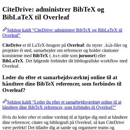
CiteDrive: administrer BibTeX og
BibLaTeX til Overleaf
Sektion kaldt “CiteDrive: administrer BibTeX og BibLaTeX til
Overleaf”
CiteDrive
er til LaTeX-brugere på
Overleaf
: du styrer
-filer og
.bib
projekter ét sted, samarbejder om referencer og holder citationer
konsistente med
BibTeX
(
-stile som
jurunsrt
) eller
.bst
BibLaTeX
. Det følgende forbinder dit bibliografiske workflow med
Overleaf.
Leder du efter et samarbejdsværktøj online til at
håndtere dine BibTeX referencer, som forbindes til
Overleaf?
Sektion kaldt “Leder du efter et samarbejdsværktøj online til at
håndtere dine BibTeX referencer, som forbindes til Overleaf?”
Hvis du leder efter et online værktøj til at hjælpe dig med at håndtere
dine referencer, citater og bibliografi på Overleaf, så kan CiteDrive
være perfekt! Det tillader dig at samle og organisere teams og