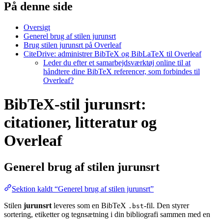
På denne side
Oversigt
Generel brug af stilen jurunsrt
Brug stilen jurunsrt på Overleaf
CiteDrive: administrer BibTeX og BibLaTeX til Overleaf
Leder du efter et samarbejdsværktøj online til at
håndtere dine BibTeX referencer, som forbindes til
Overleaf?
BibTeX-stil jurunsrt:
citationer, litteratur og
Overleaf
Generel brug af stilen
jurunsrt
Sektion kaldt “Generel brug af stilen jurunsrt”
Stilen
jurunsrt
leveres som en BibTeX
-fil. Den styrer
.bst
sortering, etiketter og tegnsætning i din bibliografi sammen med en