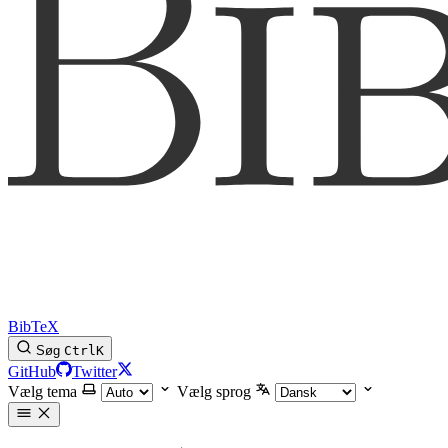
BibTeX
Søg
Ctrl
K
GitHub
Twitter
Vælg tema
Vælg sprog