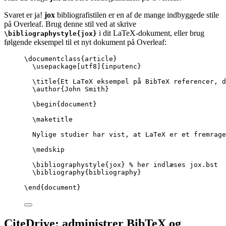
Svaret er ja!
jox
bibliografistilen er en af de mange indbyggede stile
på Overleaf. Brug denne stil ved at skrive
i dit LaTeX-dokument, eller brug
\bibliographystyle{jox}
følgende eksempel til et nyt dokument på Overleaf:
\documentclass
{
article
}
\usepackage
[
utf8
]{
inputenc
}
\title
{Et LaTeX eksempel på BibTeX referencer, d
\author
{John Smith}
\begin
{
document
}
\maketitle
Nylige studier har vist, at LaTeX er et fremrage
\medskip
\bibliographystyle
{jox} 
% her indlæses jox.bst
\bibliography
{bibliography}
\end
{
document
}
CiteDrive: administrer BibTeX og