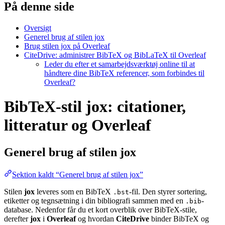
På denne side
Oversigt
Generel brug af stilen jox
Brug stilen jox på Overleaf
CiteDrive: administrer BibTeX og BibLaTeX til Overleaf
Leder du efter et samarbejdsværktøj online til at
håndtere dine BibTeX referencer, som forbindes til
Overleaf?
BibTeX-stil jox: citationer,
litteratur og Overleaf
Generel brug af stilen
jox
Sektion kaldt “Generel brug af stilen jox”
Stilen
jox
leveres som en BibTeX
-fil. Den styrer sortering,
.bst
etiketter og tegnsætning i din bibliografi sammen med en
-
.bib
database. Nedenfor får du et kort overblik over BibTeX-stile,
derefter
jox
i
Overleaf
og hvordan
CiteDrive
binder BibTeX og