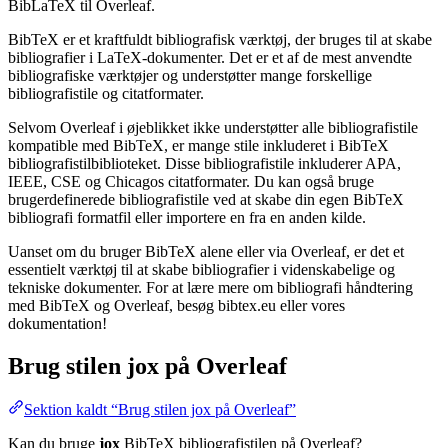
BibLaTeX til Overleaf.
BibTeX er et kraftfuldt bibliografisk værktøj, der bruges til at skabe
bibliografier i LaTeX-dokumenter. Det er et af de mest anvendte
bibliografiske værktøjer og understøtter mange forskellige
bibliografistile og citatformater.
Selvom Overleaf i øjeblikket ikke understøtter alle bibliografistile
kompatible med BibTeX, er mange stile inkluderet i BibTeX
bibliografistilbiblioteket. Disse bibliografistile inkluderer APA,
IEEE, CSE og Chicagos citatformater. Du kan også bruge
brugerdefinerede bibliografistile ved at skabe din egen BibTeX
bibliografi formatfil eller importere en fra en anden kilde.
Uanset om du bruger BibTeX alene eller via Overleaf, er det et
essentielt værktøj til at skabe bibliografier i videnskabelige og
tekniske dokumenter. For at lære mere om bibliografi håndtering
med BibTeX og Overleaf, besøg bibtex.eu eller vores
dokumentation!
Brug stilen
jox
på Overleaf
Sektion kaldt “Brug stilen jox på Overleaf”
Kan du bruge
jox
BibTeX bibliografistilen på Overleaf?