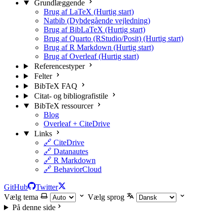
Grundlæggende
Brug af LaTeX (Hurtig start)
Natbib (Dybdegående vejledning)
Brug af BibLaTeX (Hurtig start)
Brug af Quarto (RStudio/Posit) (Hurtig start)
Brug af R Markdown (Hurtig start)
Brug af Overleaf (Hurtig start)
Referencestyper
Felter
BibTeX FAQ
Citat- og bibliografistile
BibTeX ressourcer
Blog
Overleaf + CiteDrive
Links
🔗 CiteDrive
🔗 Datanautes
🔗 R Markdown
🔗 BehaviorCloud
GitHub
Twitter
Vælg tema
Vælg sprog
På denne side