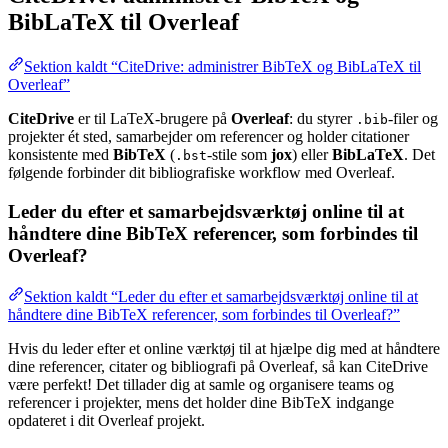
BibLaTeX til Overleaf
Sektion kaldt “CiteDrive: administrer BibTeX og BibLaTeX til
Overleaf”
CiteDrive
er til LaTeX-brugere på
Overleaf
: du styrer
-filer og
.bib
projekter ét sted, samarbejder om referencer og holder citationer
konsistente med
BibTeX
(
-stile som
jox
) eller
BibLaTeX
. Det
.bst
følgende forbinder dit bibliografiske workflow med Overleaf.
Leder du efter et samarbejdsværktøj online til at
håndtere dine BibTeX referencer, som forbindes til
Overleaf?
Sektion kaldt “Leder du efter et samarbejdsværktøj online til at
håndtere dine BibTeX referencer, som forbindes til Overleaf?”
Hvis du leder efter et online værktøj til at hjælpe dig med at håndtere
dine referencer, citater og bibliografi på Overleaf, så kan CiteDrive
være perfekt! Det tillader dig at samle og organisere teams og
referencer i projekter, mens det holder dine BibTeX indgange
opdateret i dit Overleaf projekt.