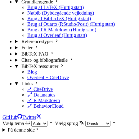
Grundlæggende
Brug af LaTeX (Hurtig start)
Natbib (Dybdegående vejledning)
Brug af BibLaTeX (Hurtig start)
Brug af Quarto (RStudio/Posit) (Hurtig start)
Brug af R Markdown (Hurtig start)
Brug af Overleaf (Hurtig start)
Referencestyper
Felter
BibTeX FAQ
Citat- og bibliografistile
BibTeX ressourcer
Blog
Overleaf + CiteDrive
Links
🔗 CiteDrive
🔗 Datanautes
🔗 R Markdown
🔗 BehaviorCloud
GitHub
Twitter
Vælg tema
Vælg sprog
På denne side