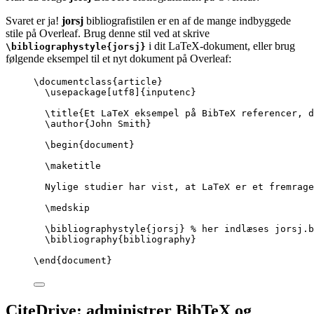
Svaret er ja!
jorsj
bibliografistilen er en af de mange indbyggede
stile på Overleaf. Brug denne stil ved at skrive
i dit LaTeX-dokument, eller brug
\bibliographystyle{jorsj}
følgende eksempel til et nyt dokument på Overleaf:
\documentclass
{
article
}
\usepackage
[
utf8
]{
inputenc
}
\title
{Et LaTeX eksempel på BibTeX referencer, d
\author
{John Smith}
\begin
{
document
}
\maketitle
Nylige studier har vist, at LaTeX er et fremrage
\medskip
\bibliographystyle
{jorsj} 
% her indlæses jorsj.b
\bibliography
{bibliography}
\end
{
document
}
CiteDrive: administrer BibTeX og