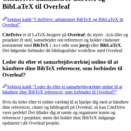
BibLaTeX til Overleaf
Sektion kaldt “CiteDrive: administrer BibTeX og BibLaTeX til
Overleaf”
CiteDrive
er til LaTeX-brugere på
Overleaf
: du styrer
-filer og
.bib
projekter ét sted, samarbejder om referencer og holder citationer
konsistente med
BibTeX
(
-stile som
jorsj
) eller
BibLaTeX
.
.bst
Det følgende forbinder dit bibliografiske workflow med Overleaf.
Leder du efter et samarbejdsværktøj online til at
håndtere dine BibTeX referencer, som forbindes til
Overleaf?
Sektion kaldt “Leder du efter et samarbejdsværktøj online til at
håndtere dine BibTeX referencer, som forbindes til Overleaf?”
Hvis du leder efter et online værktøj til at hjælpe dig med at håndtere
dine referencer, citater og bibliografi på Overleaf, så kan CiteDrive
være perfekt! Det tillader dig at samle og organisere teams og
referencer i projekter, mens det holder dine BibTeX indgange
opdateret i dit Overleaf projekt.