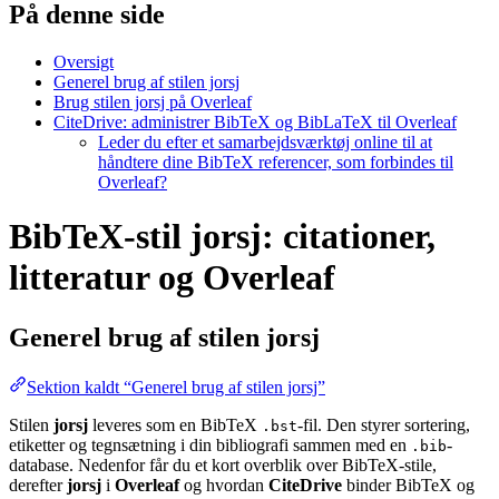
På denne side
Oversigt
Generel brug af stilen jorsj
Brug stilen jorsj på Overleaf
CiteDrive: administrer BibTeX og BibLaTeX til Overleaf
Leder du efter et samarbejdsværktøj online til at
håndtere dine BibTeX referencer, som forbindes til
Overleaf?
BibTeX-stil jorsj: citationer,
litteratur og Overleaf
Generel brug af stilen
jorsj
Sektion kaldt “Generel brug af stilen jorsj”
Stilen
jorsj
leveres som en BibTeX
-fil. Den styrer sortering,
.bst
etiketter og tegnsætning i din bibliografi sammen med en
-
.bib
database. Nedenfor får du et kort overblik over BibTeX-stile,
derefter
jorsj
i
Overleaf
og hvordan
CiteDrive
binder BibTeX og