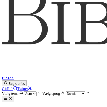
BibTeX
Søg
Ctrl
K
GitHub
Twitter
Vælg tema
Vælg sprog