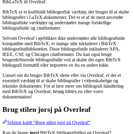
BibLaTeX til Overleaf.
BibTeX er et kraftfuldt bibliografisk værktøj, der bruges til at skabe
bibliografier i LaTeX-dokumenter. Det er et af de mest anvendte
bibliografiske værktøjer og understøtter mange forskellige
bibliografistile og citatformater.
Selvom Overleaf i øjeblikket ikke understøtter alle bibliografistile
kompatible med BibTeX, er mange stile inkluderet i BibTeX
bibliografistilbiblioteket. Disse bibliografistile inkluderer APA,
IEEE, CSE og Chicagos citatformater. Du kan også bruge
brugerdefinerede bibliografistile ved at skabe din egen BibTeX
bibliografi formatfil eller importere en fra en anden kilde.
Uanset om du bruger BibTeX alene eller via Overleaf, er det et
essentielt værktøj til at skabe bibliografier i videnskabelige og
tekniske dokumenter. For at lære mere om bibliografi håndtering
med BibTeX og Overleaf, besøg bibtex.eu eller vores
dokumentation!
Brug stilen
jorsj
på Overleaf
Sektion kaldt “Brug stilen jorsj på Overleaf”
Kan du bruge
jorsj
BibTeX bibliografistilen på Overleaf?