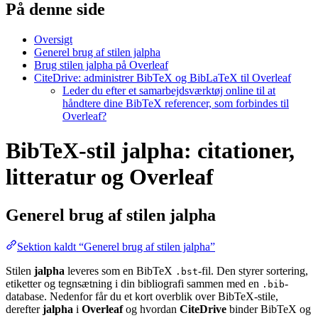
På denne side
Oversigt
Generel brug af stilen jalpha
Brug stilen jalpha på Overleaf
CiteDrive: administrer BibTeX og BibLaTeX til Overleaf
Leder du efter et samarbejdsværktøj online til at
håndtere dine BibTeX referencer, som forbindes til
Overleaf?
BibTeX-stil jalpha: citationer,
litteratur og Overleaf
Generel brug af stilen
jalpha
Sektion kaldt “Generel brug af stilen jalpha”
Stilen
jalpha
leveres som en BibTeX
-fil. Den styrer sortering,
.bst
etiketter og tegnsætning i din bibliografi sammen med en
-
.bib
database. Nedenfor får du et kort overblik over BibTeX-stile,
derefter
jalpha
i
Overleaf
og hvordan
CiteDrive
binder BibTeX og