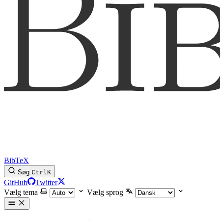
BibTeX
Søg
Ctrl
K
GitHub
Twitter
Vælg tema
Vælg sprog