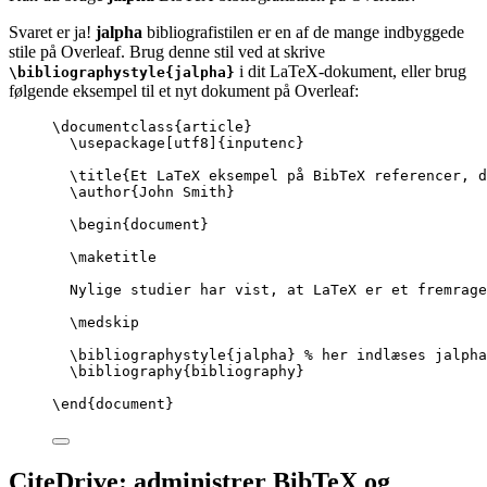
Svaret er ja!
jalpha
bibliografistilen er en af de mange indbyggede
stile på Overleaf. Brug denne stil ved at skrive
i dit LaTeX-dokument, eller brug
\bibliographystyle{jalpha}
følgende eksempel til et nyt dokument på Overleaf:
\documentclass
{
article
}
\usepackage
[
utf8
]{
inputenc
}
\title
{Et LaTeX eksempel på BibTeX referencer, d
\author
{John Smith}
\begin
{
document
}
\maketitle
Nylige studier har vist, at LaTeX er et fremrage
\medskip
\bibliographystyle
{jalpha} 
% her indlæses jalpha
\bibliography
{bibliography}
\end
{
document
}
CiteDrive: administrer BibTeX og