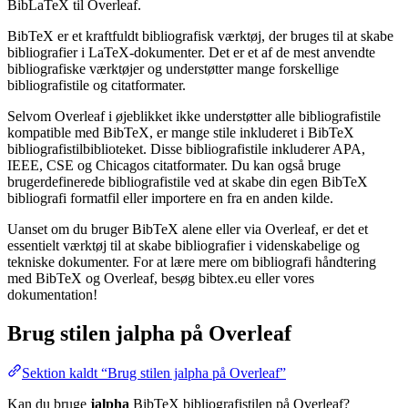
BibLaTeX til Overleaf.
BibTeX er et kraftfuldt bibliografisk værktøj, der bruges til at skabe
bibliografier i LaTeX-dokumenter. Det er et af de mest anvendte
bibliografiske værktøjer og understøtter mange forskellige
bibliografistile og citatformater.
Selvom Overleaf i øjeblikket ikke understøtter alle bibliografistile
kompatible med BibTeX, er mange stile inkluderet i BibTeX
bibliografistilbiblioteket. Disse bibliografistile inkluderer APA,
IEEE, CSE og Chicagos citatformater. Du kan også bruge
brugerdefinerede bibliografistile ved at skabe din egen BibTeX
bibliografi formatfil eller importere en fra en anden kilde.
Uanset om du bruger BibTeX alene eller via Overleaf, er det et
essentielt værktøj til at skabe bibliografier i videnskabelige og
tekniske dokumenter. For at lære mere om bibliografi håndtering
med BibTeX og Overleaf, besøg bibtex.eu eller vores
dokumentation!
Brug stilen
jalpha
på Overleaf
Sektion kaldt “Brug stilen jalpha på Overleaf”
Kan du bruge
jalpha
BibTeX bibliografistilen på Overleaf?