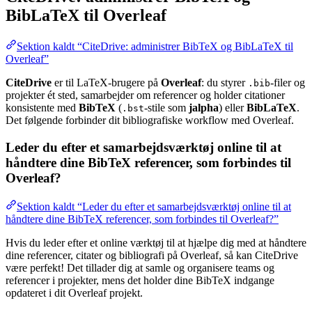
BibLaTeX til Overleaf
Sektion kaldt “CiteDrive: administrer BibTeX og BibLaTeX til
Overleaf”
CiteDrive
er til LaTeX-brugere på
Overleaf
: du styrer
-filer og
.bib
projekter ét sted, samarbejder om referencer og holder citationer
konsistente med
BibTeX
(
-stile som
jalpha
) eller
BibLaTeX
.
.bst
Det følgende forbinder dit bibliografiske workflow med Overleaf.
Leder du efter et samarbejdsværktøj online til at
håndtere dine BibTeX referencer, som forbindes til
Overleaf?
Sektion kaldt “Leder du efter et samarbejdsværktøj online til at
håndtere dine BibTeX referencer, som forbindes til Overleaf?”
Hvis du leder efter et online værktøj til at hjælpe dig med at håndtere
dine referencer, citater og bibliografi på Overleaf, så kan CiteDrive
være perfekt! Det tillader dig at samle og organisere teams og
referencer i projekter, mens det holder dine BibTeX indgange
opdateret i dit Overleaf projekt.