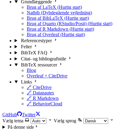
Grundlæggende
Brug af LaTeX (Hurtig start)
Natbib (Dybdegående vejledning)
Brug af BibLaTeX (Hurtig start)
Brug af Quarto (RStudio/Posit) (Hurtig start)
Brug af R Markdown (Hurtig start)
Brug af Overleaf (Hurtig start)
Referencestyper
Felter
BibTeX FAQ
Citat- og bibliografistile
BibTeX ressourcer
Blog
Overleaf + CiteDrive
Links
🔗 CiteDrive
🔗 Datanautes
🔗 R Markdown
🔗 BehaviorCloud
GitHub
Twitter
Vælg tema
Vælg sprog
På denne side