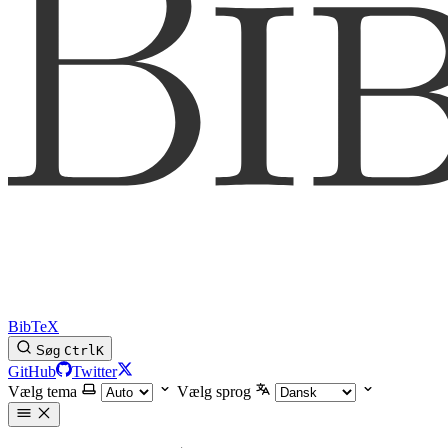
BibTeX
Søg
Ctrl
K
GitHub
Twitter
Vælg tema
Vælg sprog