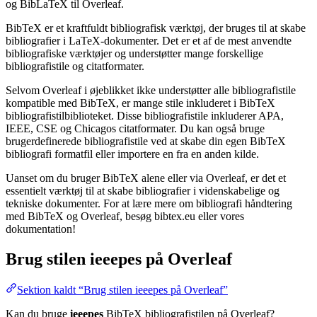
og BibLaTeX til Overleaf.
BibTeX er et kraftfuldt bibliografisk værktøj, der bruges til at skabe
bibliografier i LaTeX-dokumenter. Det er et af de mest anvendte
bibliografiske værktøjer og understøtter mange forskellige
bibliografistile og citatformater.
Selvom Overleaf i øjeblikket ikke understøtter alle bibliografistile
kompatible med BibTeX, er mange stile inkluderet i BibTeX
bibliografistilbiblioteket. Disse bibliografistile inkluderer APA,
IEEE, CSE og Chicagos citatformater. Du kan også bruge
brugerdefinerede bibliografistile ved at skabe din egen BibTeX
bibliografi formatfil eller importere en fra en anden kilde.
Uanset om du bruger BibTeX alene eller via Overleaf, er det et
essentielt værktøj til at skabe bibliografier i videnskabelige og
tekniske dokumenter. For at lære mere om bibliografi håndtering
med BibTeX og Overleaf, besøg bibtex.eu eller vores
dokumentation!
Brug stilen
ieeepes
på Overleaf
Sektion kaldt “Brug stilen ieeepes på Overleaf”
Kan du bruge
ieeepes
BibTeX bibliografistilen på Overleaf?