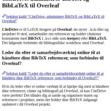
BibLaTeX til Overleaf
Sektion kaldt “CiteDrive: administrer BibTeX og BibLaTeX til
Overleaf”
CiteDrive
er til LaTeX-brugere på
Overleaf
: du styrer
-filer og
.bib
projekter ét sted, samarbejder om referencer og holder citationer
konsistente med
BibTeX
(
-stile som
ieeepes
) eller
BibLaTeX
.
.bst
Det følgende forbinder dit bibliografiske workflow med Overleaf.
Leder du efter et samarbejdsværktøj online til at
håndtere dine BibTeX referencer, som forbindes til
Overleaf?
Sektion kaldt “Leder du efter et samarbejdsværktøj online til at
håndtere dine BibTeX referencer, som forbindes til Overleaf?”
Hvis du leder efter et online værktøj til at hjælpe dig med at håndtere
dine referencer, citater og bibliografi på Overleaf, så kan CiteDrive
være perfekt! Det tillader dig at samle og organisere teams og
referencer i projekter, mens det holder dine BibTeX indgange
opdateret i dit Overleaf projekt.