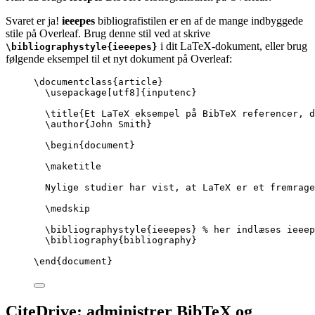
Svaret er ja!
ieeepes
bibliografistilen er en af de mange indbyggede
stile på Overleaf. Brug denne stil ved at skrive
i dit LaTeX-dokument, eller brug
\bibliographystyle{ieeepes}
følgende eksempel til et nyt dokument på Overleaf:
\documentclass
{
article
}
\usepackage
[
utf8
]{
inputenc
}
\title
{Et LaTeX eksempel på BibTeX referencer, 
\author
{John Smith}
\begin
{
document
}
\maketitle
Nylige studier har vist, at LaTeX er et fremrage
\medskip
\bibliographystyle
{ieeepes} 
% her indlæses ieeep
\bibliography
{bibliography}
\end
{
document
}
CiteDrive: administrer BibTeX og