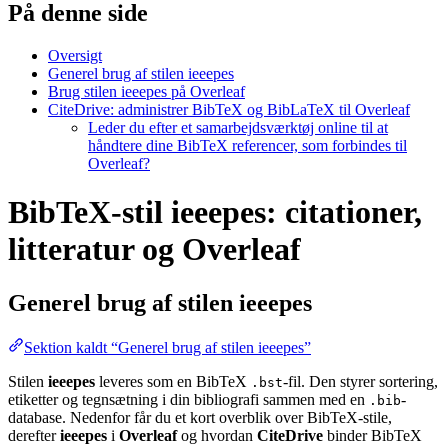
På denne side
Oversigt
Generel brug af stilen ieeepes
Brug stilen ieeepes på Overleaf
CiteDrive: administrer BibTeX og BibLaTeX til Overleaf
Leder du efter et samarbejdsværktøj online til at
håndtere dine BibTeX referencer, som forbindes til
Overleaf?
BibTeX-stil ieeepes: citationer,
litteratur og Overleaf
Generel brug af stilen
ieeepes
Sektion kaldt “Generel brug af stilen ieeepes”
Stilen
ieeepes
leveres som en BibTeX
-fil. Den styrer sortering,
.bst
etiketter og tegnsætning i din bibliografi sammen med en
-
.bib
database. Nedenfor får du et kort overblik over BibTeX-stile,
derefter
ieeepes
i
Overleaf
og hvordan
CiteDrive
binder BibTeX