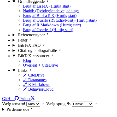
Grundlæggende
Brug af LaTeX (Hurtig start)
Natbib (Dybdegående vejledning)
Brug af BibLaTeX (Hurtig start)
Brug af Quarto (RStudio/Posit) (Hurtig start)
Brug af R Markdown (Hurtig start)
Brug af Overleaf (Hurtig start)
Referencestyper
Felter
BibTeX FAQ
Citat- og bibliografistile
BibTeX ressourcer
Blog
Overleaf + CiteDrive
Links
🔗 CiteDrive
🔗 Datanautes
🔗 R Markdown
🔗 BehaviorCloud
GitHub
Twitter
Vælg tema
Vælg sprog
På denne side