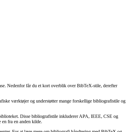
ase. Nedenfor får du et kort overblik over BibTeX-stile, derefter
afiske værktøjer og understøtter mange forskellige bibliografistile og
lbiblioteket. Disse bibliografistile inkluderer APA, IEEE, CSE og
 en fra en anden kilde.
kumenter. For at lære mere om bibliografi håndtering med BibTeX og