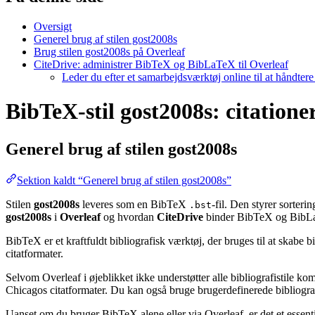
Oversigt
Generel brug af stilen gost2008s
Brug stilen gost2008s på Overleaf
CiteDrive: administrer BibTeX og BibLaTeX til Overleaf
Leder du efter et samarbejdsværktøj online til at håndter
BibTeX-stil gost2008s: citationer
Generel brug af stilen
gost2008s
Sektion kaldt “Generel brug af stilen gost2008s”
Stilen
gost2008s
leveres som en BibTeX
-fil. Den styrer sorter
.bst
gost2008s
i
Overleaf
og hvordan
CiteDrive
binder BibTeX og BibLa
BibTeX er et kraftfuldt bibliografisk værktøj, der bruges til at skabe 
citatformater.
Selvom Overleaf i øjeblikket ikke understøtter alle bibliografistile k
Chicagos citatformater. Du kan også bruge brugerdefinerede bibliografi
Uanset om du bruger BibTeX alene eller via Overleaf, er det et essent