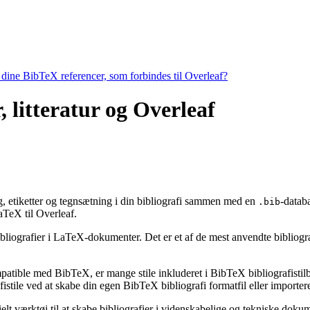
e dine BibTeX referencer, som forbindes til Overleaf?
, litteratur og Overleaf
ing, etiketter og tegnsætning i din bibliografi sammen med en
-datab
.bib
TeX til Overleaf.
bibliografier i LaTeX-dokumenter. Det er et af de mest anvendte bibliogr
ompatible med BibTeX, er mange stile inkluderet i BibTeX bibliografisti
stile ved at skabe din egen BibTeX bibliografi formatfil eller importere
ielt værktøj til at skabe bibliografier i videnskabelige og tekniske do