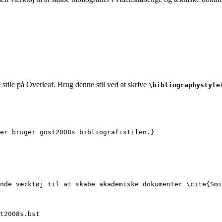
stile på Overleaf. Brug denne stil ved at skrive
\bibliographystyle
er bruger gost2008s bibliografistilen.}
nde værktøj til at skabe akademiske dokumenter 
\cite
{
Smi
t2008s.bst