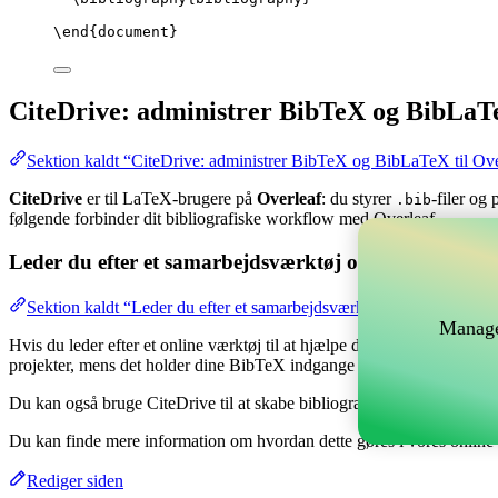
\end
{
document
}
CiteDrive: administrer BibTeX og BibLaTe
Sektion kaldt “CiteDrive: administrer BibTeX og BibLaTeX til Ove
CiteDrive
er til LaTeX-brugere på
Overleaf
: du styrer
-filer og
.bib
følgende forbinder dit bibliografiske workflow med Overleaf.
Leder du efter et samarbejdsværktøj online til at hånd
Sektion kaldt “Leder du efter et samarbejdsværktøj online til at hå
Manage
Hvis du leder efter et online værktøj til at hjælpe dig med at håndtere 
projekter, mens det holder dine BibTeX indgange opdateret i dit Overl
Du kan også bruge CiteDrive til at skabe bibliografier og citater i for
Du kan finde mere information om hvordan dette gøres i vores onlin
Rediger siden