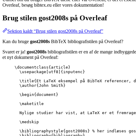
Overleaf, besøg bibtex.eu eller vores dokumentation!
Brug stilen
gost2008s
på Overleaf
Sektion kaldt “Brug stilen gost2008s på Overleaf”
Kan du bruge
gost2008s
BibTeX bibliografistilen på Overleaf?
Svaret er ja!
gost2008s
bibliografistilen er en af de mange indbyggede 
et nyt dokument på Overleaf:
\documentclass
{
article
}
\usepackage
[
utf8
]{
inputenc
}
\title
{Et LaTeX eksempel på BibTeX referencer, d
\author
{John Smith}
\begin
{
document
}
\maketitle
Nylige studier har vist, at LaTeX er et fremrage
\medskip
\bibliographystyle
{gost2008s} 
% her indlæses gos
\bibliography
{bibliography}