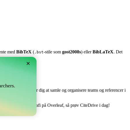
stente med
BibTeX
(
-stile som
gost2008s
) eller
BibLaTeX
. Det
.bst
×
?
rchers.
e perfekt! Det tillader dig at samle og organisere teams og referencer i
håndtere din bibliografi på Overleaf, så prøv CiteDrive i dag!