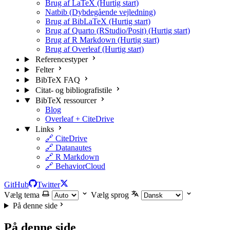
Brug af LaTeX (Hurtig start)
Natbib (Dybdegående vejledning)
Brug af BibLaTeX (Hurtig start)
Brug af Quarto (RStudio/Posit) (Hurtig start)
Brug af R Markdown (Hurtig start)
Brug af Overleaf (Hurtig start)
Referencestyper
Felter
BibTeX FAQ
Citat- og bibliografistile
BibTeX ressourcer
Blog
Overleaf + CiteDrive
Links
🔗 CiteDrive
🔗 Datanautes
🔗 R Markdown
🔗 BehaviorCloud
GitHub
Twitter
Vælg tema
Vælg sprog
På denne side
På denne side