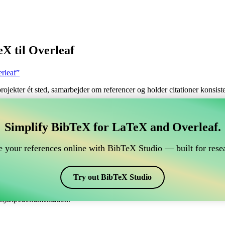
X til Overleaf
rleaf”
 projekter ét sted, samarbejder om referencer og holder citationer konsi
tere dine BibTeX referencer, som forbindes til Overleaf
Simplify BibTeX for LaTeX and Overleaf.
ndtere dine BibTeX referencer, som forbindes til Overleaf?”
 your references online with BibTeX Studio — built for resea
dine referencer, citater og bibliografi på Overleaf, så kan CiteDrive vær
eaf projekt.
Try out BibTeX Studio
skellige stile, inklusiv gost2008s. Så hvis du leder efter en nem måde at 
e hjælpedokumentation.