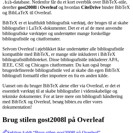
-database. Nedenfor får du et kort overblik over BibTeX-stile,
.bib
derefter
gost2008l
i
Overleaf
og hvordan
CiteDrive
binder BibTeX
og BibLaTeX til Overleaf.
BibTeX er et kraftfuldt bibliografisk værktøj, der bruges til at skabe
bibliografier i LaTeX-dokumenter. Det er et af de mest anvendte
bibliografiske værktøjer og understøtter mange forskellige
bibliografistile og citatformater.
Selvom Overleaf i øjeblikket ikke understøtter alle bibliografistile
kompatible med BibTeX, er mange stile inkluderet i BibTeX
bibliografistilbiblioteket. Disse bibliografistile inkluderer APA,
IEEE, CSE og Chicagos citatformater. Du kan også bruge
brugerdefinerede bibliografistile ved at skabe din egen BibTeX
bibliografi formatfil eller importere en fra en anden kilde.
Uanset om du bruger BibTeX alene eller via Overleaf, er det et
essentielt værktøj til at skabe bibliografier i videnskabelige og
tekniske dokumenter. For at lære mere om bibliografi håndtering
med BibTeX og Overleaf, besøg bibtex.eu eller vores
dokumentation!
Brug stilen
gost2008l
på Overleaf
Sektion kaldt “Brug stilen gost2008l på Overleaf”