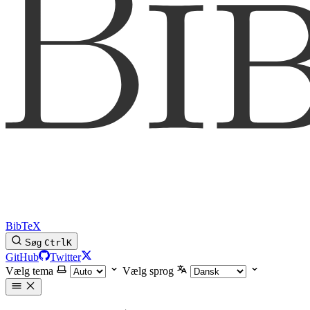
BibTeX
Søg
Ctrl
K
GitHub
Twitter
Vælg tema
Vælg sprog