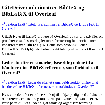
CiteDrive: administrer BibTeX og
BibLaTeX til Overleaf
Sektion kaldt “CiteDrive: administrer BibTeX og BibLaTeX til
Overleaf”
CiteDrive
er til LaTeX-brugere på
Overleaf
: du styrer
-filer og
.bib
projekter ét sted, samarbejder om referencer og holder citationer
konsistente med
BibTeX
(
-stile som
gost2008l
) eller
.bst
BibLaTeX
. Det følgende forbinder dit bibliografiske workflow med
Overleaf.
Leder du efter et samarbejdsværktøj online til at
håndtere dine BibTeX referencer, som forbindes til
Overleaf?
Sektion kaldt “Leder du efter et samarbejdsværktøj online til at
håndtere dine BibTeX referencer, som forbindes til Overleaf?”
Hvis du leder efter et online værktøj til at hjælpe dig med at håndtere
dine referencer, citater og bibliografi på Overleaf, så kan CiteDrive
være perfekt! Det tillader dig at samle og organisere teams og