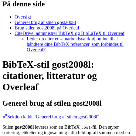
På denne side
Oversigt
Generel brug af stilen gost2008l
Brug stilen gost2008l på Overleaf
CiteDrive: administrer BibTeX og BibLaTeX til Overleaf
Leder du efter et samarbejdsværktøj online til at
håndtere dine BibTeX referencer, som forbindes til
Overleaf?
BibTeX-stil gost2008l:
citationer, litteratur og
Overleaf
Generel brug af stilen
gost2008l
Sektion kaldt “Generel brug af stilen gost2008l”
Stilen
gost2008l
leveres som en BibTeX
-fil. Den styrer
.bst
sortering, etiketter og tegnsætning i din bibliografi sammen med en