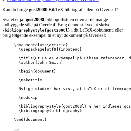
Kan du bruge
gost2008l
BibTeX bibliografistilen på Overleaf?
Svaret er ja!
gost2008l
bibliografistilen er en af de mange
indbyggede stile på Overleaf. Brug denne stil ved at skrive
i dit LaTeX-dokument, eller
\bibliographystyle{gost2008l}
brug følgende eksempel til et nyt dokument på Overleaf:
\documentclass
{
article
}
\usepackage
[
utf8
]{
inputenc
}
\title
{Et LaTeX eksempel på BibTeX referencer, d
\author
{John Smith}
\begin
{
document
}
\maketitle
Nylige studier har vist, at LaTeX er et fremrage
\medskip
\bibliographystyle
{gost2008l} 
% her indlæses gos
\bibliography
{bibliography}
\end
{
document
}