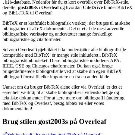
-database. Nedenfor får du et kort overblik over BibTeX-stile,
.bib
derefter
gost2003s
i
Overleaf
og hvordan
CiteDrive
binder BibTeX
og BibLaTeX til Overleaf.
BibTeX er et kraftfuldt bibliografisk værktøj, der bruges til at skabe
bibliografier i LaTeX-dokumenter. Det er et af de mest anvendte
bibliografiske værktøjer og understøtter mange forskellige
bibliografistile og citatformater.
Selvom Overleaf i øjeblikket ikke understøtter alle bibliografistile
kompatible med BibTeX, er mange stile inkluderet i BibTeX
bibliografistilbiblioteket. Disse bibliografistile inkluderer APA,
IEEE, CSE og Chicagos citatformater. Du kan også bruge
brugerdefinerede bibliografistile ved at skabe din egen BibTeX
bibliografi formatfil eller importere en fra en anden kilde.
Uanset om du bruger BibTeX alene eller via Overleaf, er det et
essentielt værktøj til at skabe bibliografier i videnskabelige og
tekniske dokumenter. For at lære mere om bibliografi håndtering
med BibTeX og Overleaf, besøg bibtex.eu eller vores
dokumentation!
Brug stilen
gost2003s
på Overleaf
Sektion kaldt “Brug stilen gost2003s på Overleaf”