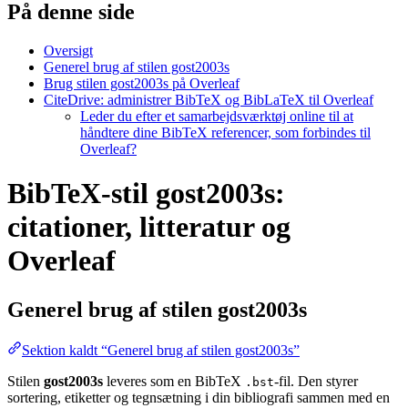
På denne side
Oversigt
Generel brug af stilen gost2003s
Brug stilen gost2003s på Overleaf
CiteDrive: administrer BibTeX og BibLaTeX til Overleaf
Leder du efter et samarbejdsværktøj online til at
håndtere dine BibTeX referencer, som forbindes til
Overleaf?
BibTeX-stil gost2003s:
citationer, litteratur og
Overleaf
Generel brug af stilen
gost2003s
Sektion kaldt “Generel brug af stilen gost2003s”
Stilen
gost2003s
leveres som en BibTeX
-fil. Den styrer
.bst
sortering, etiketter og tegnsætning i din bibliografi sammen med en