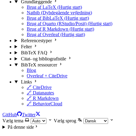
Grundlæggende
Brug af LaTeX (Hurtig start)
Natbib (Dybdegående vejledning)
Brug af BibLaTeX (Hurtig start)
Brug af Quarto (RStudio/Posit) (Hurtig start)
Brug af R Markdown (Hurtig start)
Brug af Overleaf (Hurtig start)
Referencestyper
Felter
BibTeX FAQ
Citat- og bibliografistile
BibTeX ressourcer
Blog
Overleaf + CiteDrive
Links
🔗 CiteDrive
🔗 Datanautes
🔗 R Markdown
🔗 BehaviorCloud
GitHub
Twitter
Vælg tema
Vælg sprog
På denne side