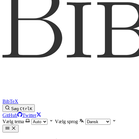
BibTeX
Søg
Ctrl
K
GitHub
Twitter
Vælg tema
Vælg sprog