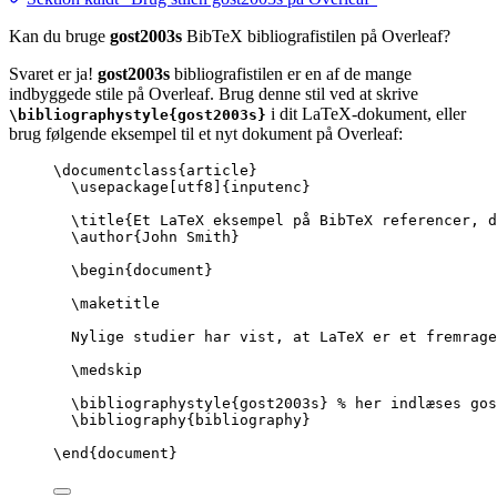
Kan du bruge
gost2003s
BibTeX bibliografistilen på Overleaf?
Svaret er ja!
gost2003s
bibliografistilen er en af de mange
indbyggede stile på Overleaf. Brug denne stil ved at skrive
i dit LaTeX-dokument, eller
\bibliographystyle{gost2003s}
brug følgende eksempel til et nyt dokument på Overleaf:
\documentclass
{
article
}
\usepackage
[
utf8
]{
inputenc
}
\title
{Et LaTeX eksempel på BibTeX referencer, d
\author
{John Smith}
\begin
{
document
}
\maketitle
Nylige studier har vist, at LaTeX er et fremrage
\medskip
\bibliographystyle
{gost2003s} 
% her indlæses gos
\bibliography
{bibliography}
\end
{
document
}