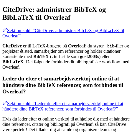
CiteDrive: administrer BibTeX og
BibLaTeX til Overleaf
Sektion kaldt “CiteDrive: administrer BibTeX og BibLaTeX til
Overleaf”
CiteDrive
er til LaTeX-brugere på
Overleaf
: du styrer
-filer og
.bib
projekter ét sted, samarbejder om referencer og holder citationer
konsistente med
BibTeX
(
-stile som
gost2003s
) eller
.bst
BibLaTeX
. Det følgende forbinder dit bibliografiske workflow med
Overleaf.
Leder du efter et samarbejdsværktøj online til at
håndtere dine BibTeX referencer, som forbindes til
Overleaf?
Sektion kaldt “Leder du efter et samarbejdsværktøj online til at
håndtere dine BibTeX referencer, som forbindes til Overleaf?”
Hvis du leder efter et online værktøj til at hjælpe dig med at håndtere
dine referencer, citater og bibliografi på Overleaf, så kan CiteDrive
være perfekt! Det tillader dig at samle og organisere teams og