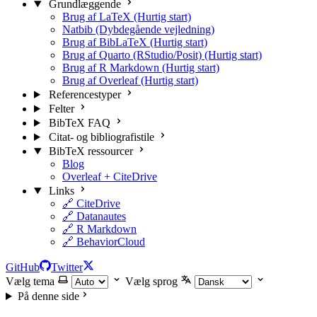
Grundlæggende
Brug af LaTeX (Hurtig start)
Natbib (Dybdegående vejledning)
Brug af BibLaTeX (Hurtig start)
Brug af Quarto (RStudio/Posit) (Hurtig start)
Brug af R Markdown (Hurtig start)
Brug af Overleaf (Hurtig start)
Referencestyper
Felter
BibTeX FAQ
Citat- og bibliografistile
BibTeX ressourcer
Blog
Overleaf + CiteDrive
Links
🔗 CiteDrive
🔗 Datanautes
🔗 R Markdown
🔗 BehaviorCloud
GitHub
Twitter
Vælg tema
Vælg sprog
På denne side