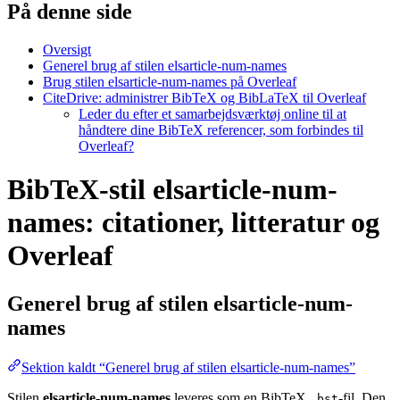
På denne side
Oversigt
Generel brug af stilen elsarticle-num-names
Brug stilen elsarticle-num-names på Overleaf
CiteDrive: administrer BibTeX og BibLaTeX til Overleaf
Leder du efter et samarbejdsværktøj online til at
håndtere dine BibTeX referencer, som forbindes til
Overleaf?
BibTeX-stil elsarticle-num-
names: citationer, litteratur og
Overleaf
Generel brug af stilen
elsarticle-num-
names
Sektion kaldt “Generel brug af stilen elsarticle-num-names”
Stilen
elsarticle-num-names
leveres som en BibTeX
-fil. Den
.bst