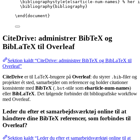
\bibliographystyle
{elsarticle-num-names} 
% her i
\bibliography
{bibliography}
\end
{
document
}
CiteDrive: administrer BibTeX og
BibLaTeX til Overleaf
Sektion kaldt “CiteDrive: administrer BibTeX og BibLaTeX til
Overleaf”
CiteDrive
er til LaTeX-brugere på
Overleaf
: du styrer
-filer og
.bib
projekter ét sted, samarbejder om referencer og holder citationer
konsistente med
BibTeX
(
-stile som
elsarticle-num-names
)
.bst
eller
BibLaTeX
. Det følgende forbinder dit bibliografiske workflow
med Overleaf.
Leder du efter et samarbejdsværktøj online til at
håndtere dine BibTeX referencer, som forbindes til
Overleaf?
Sektion kaldt “Leder du efter et samarbejdsværktøj online til at