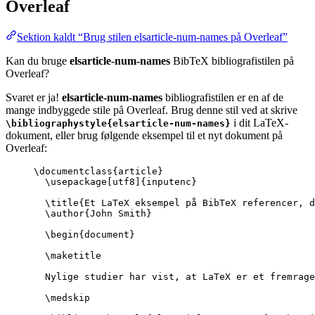
Overleaf
Sektion kaldt “Brug stilen elsarticle-num-names på Overleaf”
Kan du bruge
elsarticle-num-names
BibTeX bibliografistilen på
Overleaf?
Svaret er ja!
elsarticle-num-names
bibliografistilen er en af de
mange indbyggede stile på Overleaf. Brug denne stil ved at skrive
i dit LaTeX-
\bibliographystyle{elsarticle-num-names}
dokument, eller brug følgende eksempel til et nyt dokument på
Overleaf:
\documentclass
{
article
}
\usepackage
[
utf8
]{
inputenc
}
\title
{Et LaTeX eksempel på BibTeX referencer, d
\author
{John Smith}
\begin
{
document
}
\maketitle
Nylige studier har vist, at LaTeX er et fremrage
\medskip