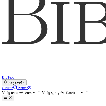
BibTeX
Søg
Ctrl
K
GitHub
Twitter
Vælg tema
Vælg sprog