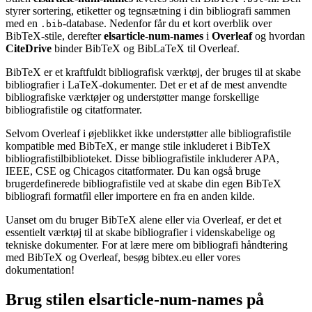
styrer sortering, etiketter og tegnsætning i din bibliografi sammen
med en
-database. Nedenfor får du et kort overblik over
.bib
BibTeX-stile, derefter
elsarticle-num-names
i
Overleaf
og hvordan
CiteDrive
binder BibTeX og BibLaTeX til Overleaf.
BibTeX er et kraftfuldt bibliografisk værktøj, der bruges til at skabe
bibliografier i LaTeX-dokumenter. Det er et af de mest anvendte
bibliografiske værktøjer og understøtter mange forskellige
bibliografistile og citatformater.
Selvom Overleaf i øjeblikket ikke understøtter alle bibliografistile
kompatible med BibTeX, er mange stile inkluderet i BibTeX
bibliografistilbiblioteket. Disse bibliografistile inkluderer APA,
IEEE, CSE og Chicagos citatformater. Du kan også bruge
brugerdefinerede bibliografistile ved at skabe din egen BibTeX
bibliografi formatfil eller importere en fra en anden kilde.
Uanset om du bruger BibTeX alene eller via Overleaf, er det et
essentielt værktøj til at skabe bibliografier i videnskabelige og
tekniske dokumenter. For at lære mere om bibliografi håndtering
med BibTeX og Overleaf, besøg bibtex.eu eller vores
dokumentation!
Brug stilen
elsarticle-num-names
på