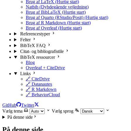
Brug af LaTeX (Hurtig start)
Natbib (Dybdegående vejledning)
Brug af BibLaTeX (Hurtig start)
Brug af Quarto (RStudio/Posit) (Hurtig start)
Brug af R Markdown (Hurtig start)
Brug af Overleaf (Hurtig start)
Referencestyper
Felter
BibTeX FAQ
Citat- og bibliografistile
BibTeX ressourcer
Blog
Overleaf + CiteDrive
Links
🔗 CiteDrive
🔗 Datanautes
🔗 R Markdown
🔗 BehaviorCloud
GitHub
Twitter
Vælg tema
Vælg sprog
På denne side
På denne side