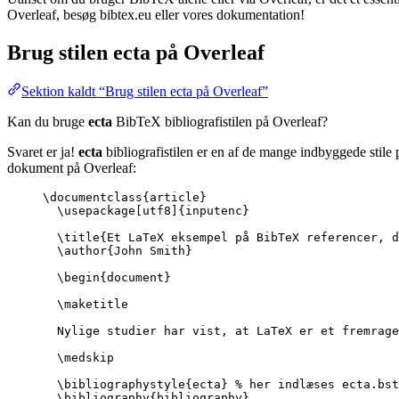
Overleaf, besøg bibtex.eu eller vores dokumentation!
Brug stilen
ecta
på Overleaf
Sektion kaldt “Brug stilen ecta på Overleaf”
Kan du bruge
ecta
BibTeX bibliografistilen på Overleaf?
Svaret er ja!
ecta
bibliografistilen er en af de mange indbyggede stile 
dokument på Overleaf:
\documentclass
{
article
}
\usepackage
[
utf8
]{
inputenc
}
\title
{Et LaTeX eksempel på BibTeX referencer, d
\author
{John Smith}
\begin
{
document
}
\maketitle
Nylige studier har vist, at LaTeX er et fremrage
\medskip
\bibliographystyle
{ecta} 
% her indlæses ecta.bst
\bibliography
{bibliography}