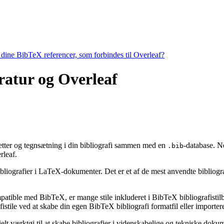
e dine BibTeX referencer, som forbindes til Overleaf?
teratur og Overleaf
tiketter og tegnsætning i din bibliografi sammen med en
-database. N
.bib
leaf.
bibliografier i LaTeX-dokumenter. Det er et af de mest anvendte bibliogr
ompatible med BibTeX, er mange stile inkluderet i BibTeX bibliografisti
stile ved at skabe din egen BibTeX bibliografi formatfil eller importere
ielt værktøj til at skabe bibliografier i videnskabelige og tekniske do