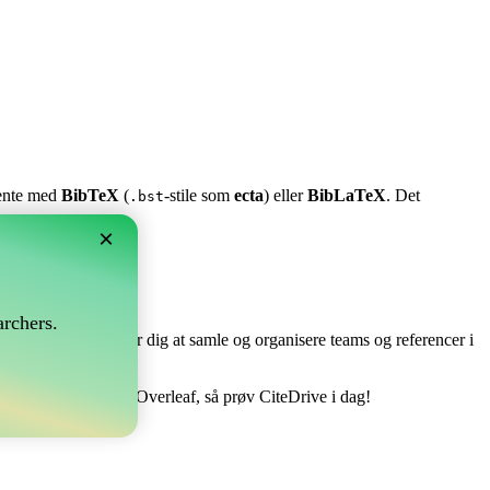
stente med
BibTeX
(
-stile som
ecta
) eller
BibLaTeX
. Det
.bst
×
?
rchers.
e perfekt! Det tillader dig at samle og organisere teams og referencer i
re din bibliografi på Overleaf, så prøv CiteDrive i dag!