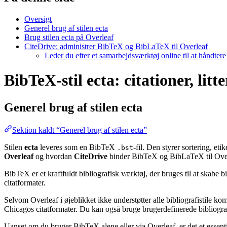
Oversigt
Generel brug af stilen ecta
Brug stilen ecta på Overleaf
CiteDrive: administrer BibTeX og BibLaTeX til Overleaf
Leder du efter et samarbejdsværktøj online til at håndter
BibTeX-stil ecta: citationer, lit
Generel brug af stilen
ecta
Sektion kaldt “Generel brug af stilen ecta”
Stilen
ecta
leveres som en BibTeX
-fil. Den styrer sortering, e
.bst
Overleaf
og hvordan
CiteDrive
binder BibTeX og BibLaTeX til Over
BibTeX er et kraftfuldt bibliografisk værktøj, der bruges til at skabe 
citatformater.
Selvom Overleaf i øjeblikket ikke understøtter alle bibliografistile k
Chicagos citatformater. Du kan også bruge brugerdefinerede bibliografi
Uanset om du bruger BibTeX alene eller via Overleaf, er det et essent