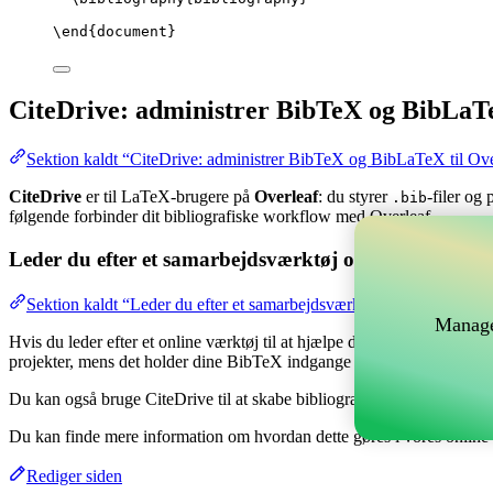
\end
{
document
}
CiteDrive: administrer BibTeX og BibLaTe
Sektion kaldt “CiteDrive: administrer BibTeX og BibLaTeX til Ove
CiteDrive
er til LaTeX-brugere på
Overleaf
: du styrer
-filer og
.bib
følgende forbinder dit bibliografiske workflow med Overleaf.
Leder du efter et samarbejdsværktøj online til at hånd
Sektion kaldt “Leder du efter et samarbejdsværktøj online til at hå
Manage
Hvis du leder efter et online værktøj til at hjælpe dig med at håndtere 
projekter, mens det holder dine BibTeX indgange opdateret i dit Overl
Du kan også bruge CiteDrive til at skabe bibliografier og citater i fors
Du kan finde mere information om hvordan dette gøres i vores onlin
Rediger siden