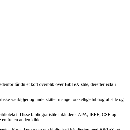
edenfor får du et kort overblik over BibTeX-stile, derefter
ecta
i
afiske værktøjer og understøtter mange forskellige bibliografistile og
lbiblioteket. Disse bibliografistile inkluderer APA, IEEE, CSE og
 en fra en anden kilde.
kumenter. For at lære mere om bibliografi håndtering med BibTeX og