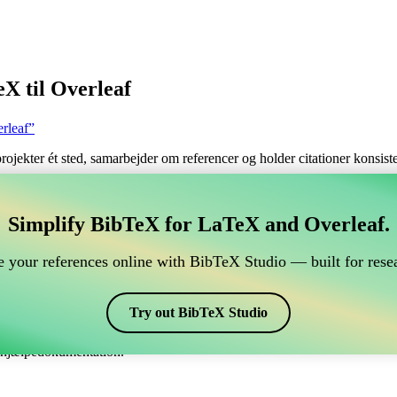
X til Overleaf
rleaf”
 projekter ét sted, samarbejder om referencer og holder citationer konsi
tere dine BibTeX referencer, som forbindes til Overleaf
Simplify BibTeX for LaTeX and Overleaf.
ndtere dine BibTeX referencer, som forbindes til Overleaf?”
 your references online with BibTeX Studio — built for resea
dine referencer, citater og bibliografi på Overleaf, så kan CiteDrive vær
eaf projekt.
Try out BibTeX Studio
kellige stile, inklusiv ecta. Så hvis du leder efter en nem måde at håndte
e hjælpedokumentation.