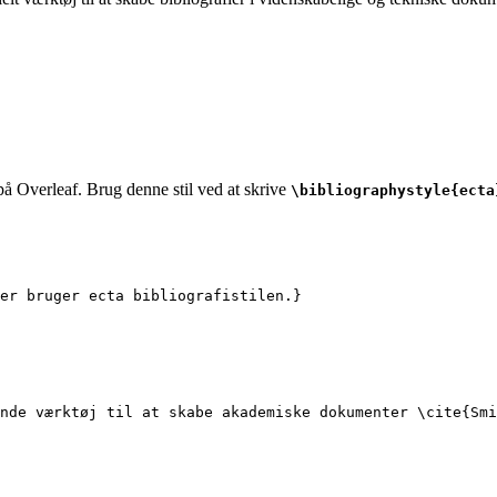
på Overleaf. Brug denne stil ved at skrive
\bibliographystyle{ecta
er bruger ecta bibliografistilen.}
nde værktøj til at skabe akademiske dokumenter 
\cite
{
Smi