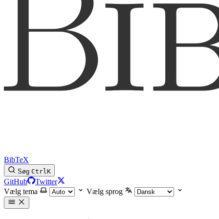
BibTeX
Søg
Ctrl
K
GitHub
Twitter
Vælg tema
Vælg sprog