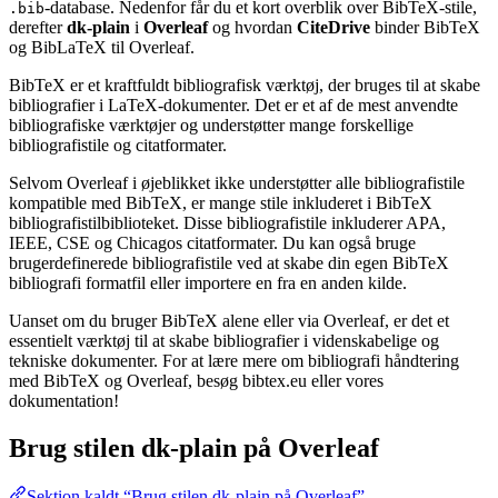
-database. Nedenfor får du et kort overblik over BibTeX-stile,
.bib
derefter
dk-plain
i
Overleaf
og hvordan
CiteDrive
binder BibTeX
og BibLaTeX til Overleaf.
BibTeX er et kraftfuldt bibliografisk værktøj, der bruges til at skabe
bibliografier i LaTeX-dokumenter. Det er et af de mest anvendte
bibliografiske værktøjer og understøtter mange forskellige
bibliografistile og citatformater.
Selvom Overleaf i øjeblikket ikke understøtter alle bibliografistile
kompatible med BibTeX, er mange stile inkluderet i BibTeX
bibliografistilbiblioteket. Disse bibliografistile inkluderer APA,
IEEE, CSE og Chicagos citatformater. Du kan også bruge
brugerdefinerede bibliografistile ved at skabe din egen BibTeX
bibliografi formatfil eller importere en fra en anden kilde.
Uanset om du bruger BibTeX alene eller via Overleaf, er det et
essentielt værktøj til at skabe bibliografier i videnskabelige og
tekniske dokumenter. For at lære mere om bibliografi håndtering
med BibTeX og Overleaf, besøg bibtex.eu eller vores
dokumentation!
Brug stilen
dk-plain
på Overleaf
Sektion kaldt “Brug stilen dk-plain på Overleaf”