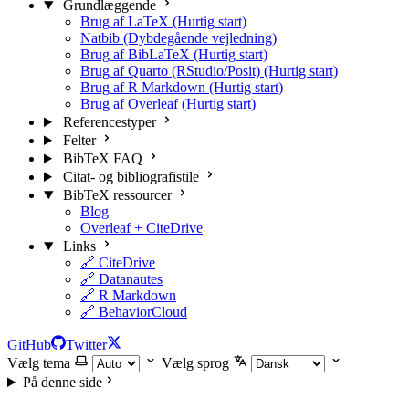
Grundlæggende
Brug af LaTeX (Hurtig start)
Natbib (Dybdegående vejledning)
Brug af BibLaTeX (Hurtig start)
Brug af Quarto (RStudio/Posit) (Hurtig start)
Brug af R Markdown (Hurtig start)
Brug af Overleaf (Hurtig start)
Referencestyper
Felter
BibTeX FAQ
Citat- og bibliografistile
BibTeX ressourcer
Blog
Overleaf + CiteDrive
Links
🔗 CiteDrive
🔗 Datanautes
🔗 R Markdown
🔗 BehaviorCloud
GitHub
Twitter
Vælg tema
Vælg sprog
På denne side