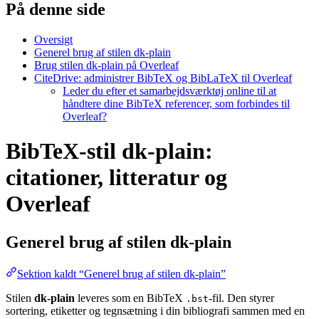
På denne side
Oversigt
Generel brug af stilen dk-plain
Brug stilen dk-plain på Overleaf
CiteDrive: administrer BibTeX og BibLaTeX til Overleaf
Leder du efter et samarbejdsværktøj online til at
håndtere dine BibTeX referencer, som forbindes til
Overleaf?
BibTeX-stil dk-plain:
citationer, litteratur og
Overleaf
Generel brug af stilen
dk-plain
Sektion kaldt “Generel brug af stilen dk-plain”
Stilen
dk-plain
leveres som en BibTeX
-fil. Den styrer
.bst
sortering, etiketter og tegnsætning i din bibliografi sammen med en