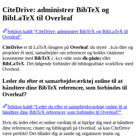
CiteDrive: administrer BibTeX og
BibLaTeX til Overleaf
Sektion kaldt “CiteDrive: administrer BibTeX og BibLaTeX til
Overleaf”
CiteDrive
er til LaTeX-brugere på
Overleaf
: du styrer
-filer og
.bib
projekter ét sted, samarbejder om referencer og holder citationer
konsistente med
BibTeX
(
-stile som
dk-plain
) eller
.bst
BibLaTeX
. Det følgende forbinder dit bibliografiske workflow med
Overleaf.
Leder du efter et samarbejdsværktøj online til at
håndtere dine BibTeX referencer, som forbindes til
Overleaf?
Sektion kaldt “Leder du efter et samarbejdsværktøj online til at
håndtere dine BibTeX referencer, som forbindes til Overleaf?”
Hvis du leder efter et online værktøj til at hjælpe dig med at håndtere
dine referencer, citater og bibliografi på Overleaf, så kan CiteDrive
være perfekt! Det tillader dig at samle og organisere teams og