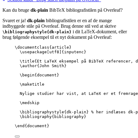
Kan du bruge
dk-plain
BibTeX bibliografistilen på Overleaf?
Svaret er ja!
dk-plain
bibliografistilen er en af de mange
indbyggede stile på Overleaf. Brug denne stil ved at skrive
i dit LaTeX-dokument, eller
\bibliographystyle{dk-plain}
brug følgende eksempel til et nyt dokument på Overleaf:
\documentclass
{
article
}
\usepackage
[
utf8
]{
inputenc
}
\title
{Et LaTeX eksempel på BibTeX referencer, d
\author
{John Smith}
\begin
{
document
}
\maketitle
Nylige studier har vist, at LaTeX er et fremrage
\medskip
\bibliographystyle
{dk-plain} 
% her indlæses dk-p
\bibliography
{bibliography}
\end
{
document
}