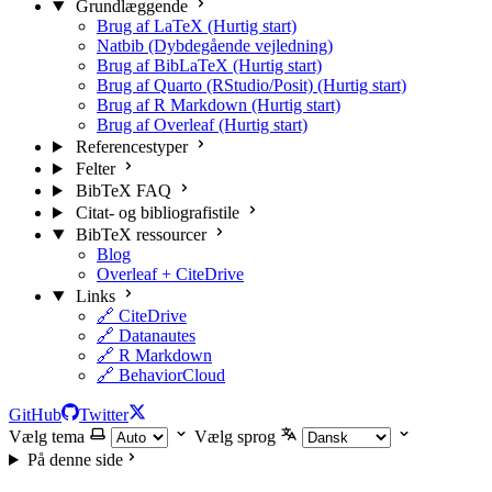
Grundlæggende
Brug af LaTeX (Hurtig start)
Natbib (Dybdegående vejledning)
Brug af BibLaTeX (Hurtig start)
Brug af Quarto (RStudio/Posit) (Hurtig start)
Brug af R Markdown (Hurtig start)
Brug af Overleaf (Hurtig start)
Referencestyper
Felter
BibTeX FAQ
Citat- og bibliografistile
BibTeX ressourcer
Blog
Overleaf + CiteDrive
Links
🔗 CiteDrive
🔗 Datanautes
🔗 R Markdown
🔗 BehaviorCloud
GitHub
Twitter
Vælg tema
Vælg sprog
På denne side