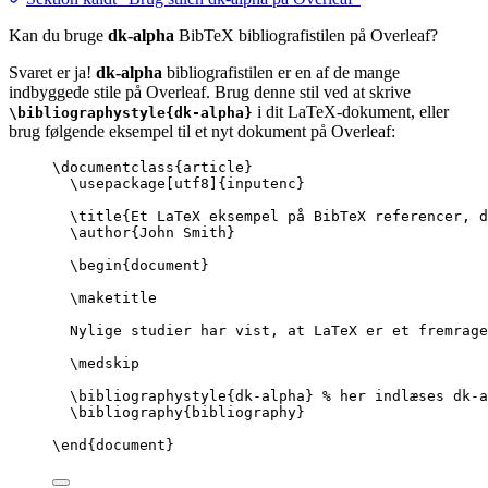
Kan du bruge
dk-alpha
BibTeX bibliografistilen på Overleaf?
Svaret er ja!
dk-alpha
bibliografistilen er en af de mange
indbyggede stile på Overleaf. Brug denne stil ved at skrive
i dit LaTeX-dokument, eller
\bibliographystyle{dk-alpha}
brug følgende eksempel til et nyt dokument på Overleaf:
\documentclass
{
article
}
\usepackage
[
utf8
]{
inputenc
}
\title
{Et LaTeX eksempel på BibTeX referencer, d
\author
{John Smith}
\begin
{
document
}
\maketitle
Nylige studier har vist, at LaTeX er et fremrage
\medskip
\bibliographystyle
{dk-alpha} 
% her indlæses dk-a
\bibliography
{bibliography}
\end
{
document
}