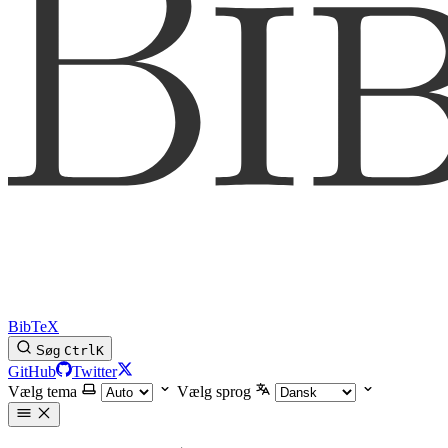
BibTeX
Søg
Ctrl
K
GitHub
Twitter
Vælg tema
Vælg sprog