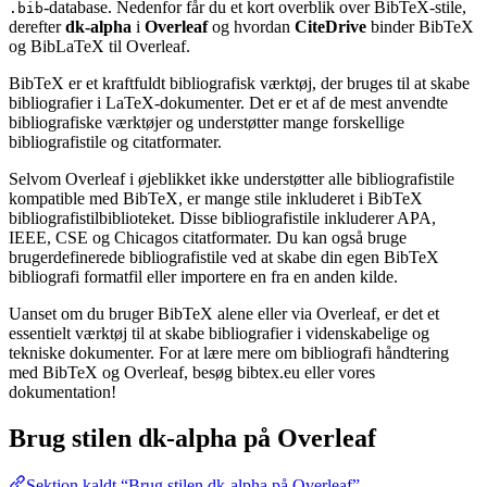
-database. Nedenfor får du et kort overblik over BibTeX-stile,
.bib
derefter
dk-alpha
i
Overleaf
og hvordan
CiteDrive
binder BibTeX
og BibLaTeX til Overleaf.
BibTeX er et kraftfuldt bibliografisk værktøj, der bruges til at skabe
bibliografier i LaTeX-dokumenter. Det er et af de mest anvendte
bibliografiske værktøjer og understøtter mange forskellige
bibliografistile og citatformater.
Selvom Overleaf i øjeblikket ikke understøtter alle bibliografistile
kompatible med BibTeX, er mange stile inkluderet i BibTeX
bibliografistilbiblioteket. Disse bibliografistile inkluderer APA,
IEEE, CSE og Chicagos citatformater. Du kan også bruge
brugerdefinerede bibliografistile ved at skabe din egen BibTeX
bibliografi formatfil eller importere en fra en anden kilde.
Uanset om du bruger BibTeX alene eller via Overleaf, er det et
essentielt værktøj til at skabe bibliografier i videnskabelige og
tekniske dokumenter. For at lære mere om bibliografi håndtering
med BibTeX og Overleaf, besøg bibtex.eu eller vores
dokumentation!
Brug stilen
dk-alpha
på Overleaf
Sektion kaldt “Brug stilen dk-alpha på Overleaf”