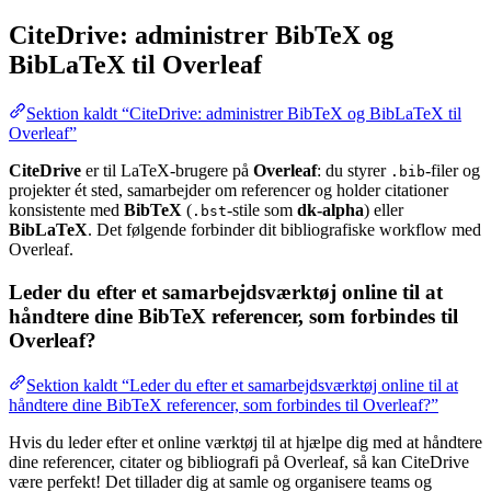
CiteDrive: administrer BibTeX og
BibLaTeX til Overleaf
Sektion kaldt “CiteDrive: administrer BibTeX og BibLaTeX til
Overleaf”
CiteDrive
er til LaTeX-brugere på
Overleaf
: du styrer
-filer og
.bib
projekter ét sted, samarbejder om referencer og holder citationer
konsistente med
BibTeX
(
-stile som
dk-alpha
) eller
.bst
BibLaTeX
. Det følgende forbinder dit bibliografiske workflow med
Overleaf.
Leder du efter et samarbejdsværktøj online til at
håndtere dine BibTeX referencer, som forbindes til
Overleaf?
Sektion kaldt “Leder du efter et samarbejdsværktøj online til at
håndtere dine BibTeX referencer, som forbindes til Overleaf?”
Hvis du leder efter et online værktøj til at hjælpe dig med at håndtere
dine referencer, citater og bibliografi på Overleaf, så kan CiteDrive
være perfekt! Det tillader dig at samle og organisere teams og