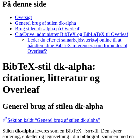
På denne side
Oversigt
Generel brug af stilen dk-alpha
Brug stilen dk-alpha på Overleaf
CiteDrive: administrer BibTeX og BibLaTeX til Overleaf
Leder du efter et samarbejdsværktøj online til at
håndtere dine BibTeX referencer, som forbindes til
Overleaf?
BibTeX-stil dk-alpha:
citationer, litteratur og
Overleaf
Generel brug af stilen
dk-alpha
Sektion kaldt “Generel brug af stilen dk-alpha”
Stilen
dk-alpha
leveres som en BibTeX
-fil. Den styrer
.bst
sortering, etiketter og tegnsætning i din bibliografi sammen med en