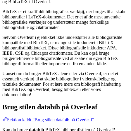
og BibLaTeX til Overleaf.
BibTeX er et kraftfuldt bibliografisk værktøj, der bruges til at skabe
bibliografier i LaTeX-dokumenter. Det er et af de mest anvendte
bibliografiske værktøjer og understøtter mange forskellige
bibliografistile og citatformater.
Selvom Overleaf i øjeblikket ikke understøtter alle bibliografistile
kompatible med BibTeX, er mange stile inkluderet i BibTeX
bibliografistilbiblioteket. Disse bibliografistile inkluderer APA,
IEEE, CSE og Chicagos citatformater. Du kan også bruge
brugerdefinerede bibliografistile ved at skabe din egen BibTeX
bibliografi formatfil eller importere en fra en anden kilde.
Uanset om du bruger BibTeX alene eller via Overleaf, er det et
essentielt værktøj til at skabe bibliografier i videnskabelige og
tekniske dokumenter. For at lære mere om bibliografi håndtering
med BibTeX og Overleaf, besøg bibtex.eu eller vores
dokumentation!
Brug stilen
databib
på Overleaf
Sektion kaldt “Brug stilen databib på Overleaf”
Kan du bruge
databib
BibTeX bibliografistilen på Overleaf?