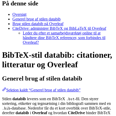
På denne side
Oversigt
Generel brug af stilen databib
Brug stilen databib på Overleaf
CiteDrive: administrer BibTeX og BibLaTeX til Overleaf
Leder du efter et samarbejdsværktøj online til at
håndtere dine BibTeX referencer, som forbindes til
Overleaf?
BibTeX-stil databib: citationer,
litteratur og Overleaf
Generel brug af stilen
databib
Sektion kaldt “Generel brug af stilen databib”
Stilen
databib
leveres som en BibTeX
-fil. Den styrer
.bst
sortering, etiketter og tegnsætning i din bibliografi sammen med en
-database. Nedenfor får du et kort overblik over BibTeX-stile,
.bib
derefter
databib
i
Overleaf
og hvordan
CiteDrive
binder BibTeX