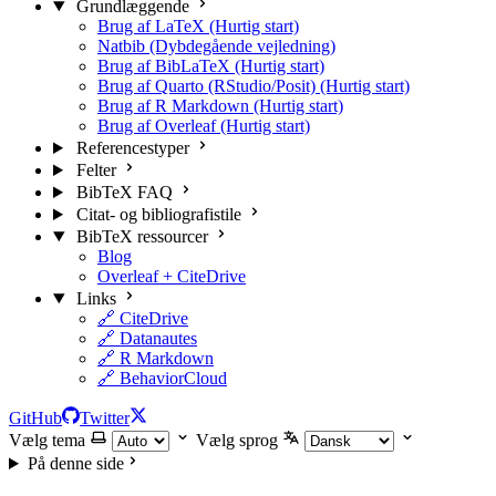
Grundlæggende
Brug af LaTeX (Hurtig start)
Natbib (Dybdegående vejledning)
Brug af BibLaTeX (Hurtig start)
Brug af Quarto (RStudio/Posit) (Hurtig start)
Brug af R Markdown (Hurtig start)
Brug af Overleaf (Hurtig start)
Referencestyper
Felter
BibTeX FAQ
Citat- og bibliografistile
BibTeX ressourcer
Blog
Overleaf + CiteDrive
Links
🔗 CiteDrive
🔗 Datanautes
🔗 R Markdown
🔗 BehaviorCloud
GitHub
Twitter
Vælg tema
Vælg sprog
På denne side