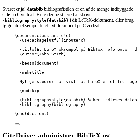
Svaret er ja!
databib
bibliografistilen er en af de mange indbyggede
stile på Overleaf. Brug denne stil ved at skrive
i dit LaTeX-dokument, eller brug
\bibliographystyle{databib}
følgende eksempel til et nyt dokument på Overleaf:
\documentclass
{
article
}
\usepackage
[
utf8
]{
inputenc
}
\title
{Et LaTeX eksempel på BibTeX referencer, 
\author
{John Smith}
\begin
{
document
}
\maketitle
Nylige studier har vist, at LaTeX er et fremrage
\medskip
\bibliographystyle
{databib} 
% her indlæses datab
\bibliography
{bibliography}
\end
{
document
}
CiteDrive: administrer BibTeX og