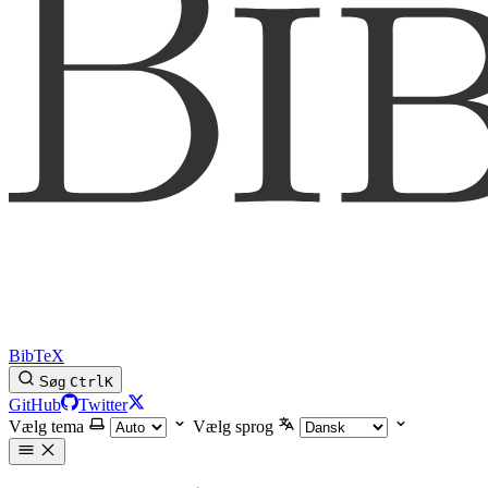
BibTeX
Søg
Ctrl
K
GitHub
Twitter
Vælg tema
Vælg sprog