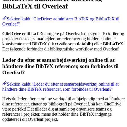
BibLaTeX til Overleaf
Sektion kaldt “CiteDrive: administrer BibTeX og BibLaTeX til
Overleaf”
CiteDrive
er til LaTeX-brugere på
Overleaf
: du styrer
-filer og
.bib
projekter ét sted, samarbejder om referencer og holder citationer
konsistente med
BibTeX
(
-stile som
databib
) eller
BibLaTeX
.
.bst
Det følgende forbinder dit bibliografiske workflow med Overleaf.
Leder du efter et samarbejdsværktøj online til at
håndtere dine BibTeX referencer, som forbindes til
Overleaf?
Sektion kaldt “Leder du efter et samarbejdsværktøj online til at
håndtere dine BibTeX referencer, som forbindes til Overleaf?”
Hvis du leder efter et online værktøj til at hjælpe dig med at håndtere
dine referencer, citater og bibliografi på Overleaf, så kan CiteDrive
være perfekt! Det tillader dig at samle og organisere teams og
referencer i projekter, mens det holder dine BibTeX indgange
opdateret i dit Overleaf projekt.