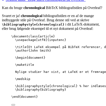
Kan du bruge
chronological
BibTeX bibliografistilen på Overleaf?
Svaret er ja!
chronological
bibliografistilen er en af de mange
indbyggede stile på Overleaf. Brug denne stil ved at skrive
i dit LaTeX-dokument,
\bibliographystyle{chronological}
eller brug følgende eksempel til et nyt dokument på Overleaf:
\documentclass
{
article
}
\usepackage
[
utf8
]{
inputenc
}
\title
{Et LaTeX eksempel på BibTeX referencer, d
\author
{John Smith}
\begin
{
document
}
\maketitle
Nylige studier har vist, at LaTeX er et fremrage
\medskip
\bibliographystyle
{chronological} 
% her indlæses
\bibliography
{bibliography}
\end
{
document
}