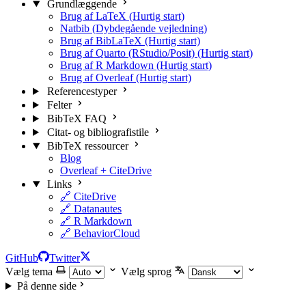
Grundlæggende
Brug af LaTeX (Hurtig start)
Natbib (Dybdegående vejledning)
Brug af BibLaTeX (Hurtig start)
Brug af Quarto (RStudio/Posit) (Hurtig start)
Brug af R Markdown (Hurtig start)
Brug af Overleaf (Hurtig start)
Referencestyper
Felter
BibTeX FAQ
Citat- og bibliografistile
BibTeX ressourcer
Blog
Overleaf + CiteDrive
Links
🔗 CiteDrive
🔗 Datanautes
🔗 R Markdown
🔗 BehaviorCloud
GitHub
Twitter
Vælg tema
Vælg sprog
På denne side