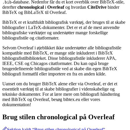
-database. Nedenfor får du et kort overblik over BibTeX-stile,
.bib
derefter
chronological
i
Overleaf
og hvordan
CiteDrive
binder
BibTeX og BibLaTeX til Overleaf.
BibTeX er et kraftfuldt bibliografisk værktøj, der bruges til at skabe
bibliografier i LaTeX-dokumenter. Det er et af de mest anvendte
bibliografiske værktøjer og understøtter mange forskellige
bibliografistile og citatformater.
Selvom Overleaf i øjeblikket ikke understøtter alle bibliografistile
kompatible med BibTeX, er mange stile inkluderet i BibTeX
bibliografistilbiblioteket. Disse bibliografistile inkluderer APA,
IEEE, CSE og Chicagos citatformater. Du kan også bruge
brugerdefinerede bibliografistile ved at skabe din egen BibTeX
bibliografi formatfil eller importere en fra en anden kilde.
Uanset om du bruger BibTeX alene eller via Overleaf, er det et
essentielt værktøj til at skabe bibliografier i videnskabelige og
tekniske dokumenter. For at lære mere om bibliografi håndtering
med BibTeX og Overleaf, besøg bibtex.eu eller vores
dokumentation!
Brug stilen
chronological
på Overleaf
Sektion kaldt “Brug stilen chronological på Overleaf”