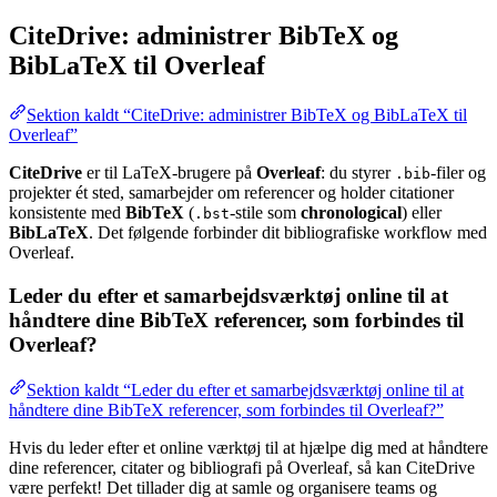
CiteDrive: administrer BibTeX og
BibLaTeX til Overleaf
Sektion kaldt “CiteDrive: administrer BibTeX og BibLaTeX til
Overleaf”
CiteDrive
er til LaTeX-brugere på
Overleaf
: du styrer
-filer og
.bib
projekter ét sted, samarbejder om referencer og holder citationer
konsistente med
BibTeX
(
-stile som
chronological
) eller
.bst
BibLaTeX
. Det følgende forbinder dit bibliografiske workflow med
Overleaf.
Leder du efter et samarbejdsværktøj online til at
håndtere dine BibTeX referencer, som forbindes til
Overleaf?
Sektion kaldt “Leder du efter et samarbejdsværktøj online til at
håndtere dine BibTeX referencer, som forbindes til Overleaf?”
Hvis du leder efter et online værktøj til at hjælpe dig med at håndtere
dine referencer, citater og bibliografi på Overleaf, så kan CiteDrive
være perfekt! Det tillader dig at samle og organisere teams og