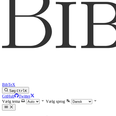
BibTeX
Søg
Ctrl
K
GitHub
Twitter
Vælg tema
Vælg sprog