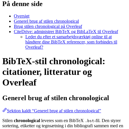
På denne side
Oversigt
Generel brug af stilen chronological
Brug stilen chronological på Overleaf
CiteDrive: administrer BibTeX og BibLaTeX til Overleaf
Leder du efter et samarbejdsværktøj online til at
håndtere dine BibTeX referencer, som forbindes til
Overleaf?
BibTeX-stil chronological:
citationer, litteratur og
Overleaf
Generel brug af stilen
chronological
Sektion kaldt “Generel brug af stilen chronological”
Stilen
chronological
leveres som en BibTeX
-fil. Den styrer
.bst
sortering, etiketter og tegnsætning i din bibliografi sammen med en