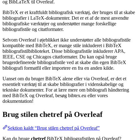
og BibLaTeX til Overleaf.
BibTeX er et kraftfuldt bibliografisk værktøj, der bruges til at skabe
bibliografier i LaTeX-dokumenter. Det er et af de mest anvendte
bibliografiske værktøjer og understøtter mange forskellige
bibliografistile og citatformater.
Selvom Overleaf i øjeblikket ikke understøtter alle bibliografistile
kompatible med BibTeX, er mange stile inkluderet i BibTeX
bibliografistilbiblioteket. Disse bibliografistile inkluderer APA,
IEEE, CSE og Chicagos citatformater. Du kan også bruge
brugerdefinerede bibliografistile ved at skabe din egen BibTeX
bibliografi formatfil eller importere en fra en anden kilde.
Uanset om du bruger BibTeX alene eller via Overleaf, er det et
essentielt værktøj til at skabe bibliografier i videnskabelige og
tekniske dokumenter. For at lære mere om bibliografi håndtering
med BibTeX og Overleaf, besøg bibtex.eu eller vores
dokumentation!
Brug stilen
chetref
på Overleaf
Sektion kaldt “Brug stilen chetref på Overleaf”
Kan du bruge
chetref
BibTeX bibliografistilen på Overleaf?