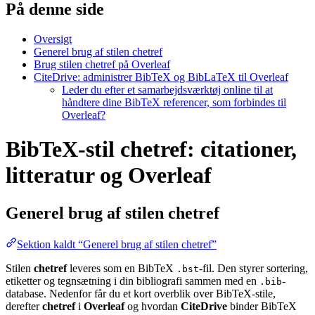
På denne side
Oversigt
Generel brug af stilen chetref
Brug stilen chetref på Overleaf
CiteDrive: administrer BibTeX og BibLaTeX til Overleaf
Leder du efter et samarbejdsværktøj online til at
håndtere dine BibTeX referencer, som forbindes til
Overleaf?
BibTeX-stil chetref: citationer,
litteratur og Overleaf
Generel brug af stilen
chetref
Sektion kaldt “Generel brug af stilen chetref”
Stilen
chetref
leveres som en BibTeX
-fil. Den styrer sortering,
.bst
etiketter og tegnsætning i din bibliografi sammen med en
-
.bib
database. Nedenfor får du et kort overblik over BibTeX-stile,
derefter
chetref
i
Overleaf
og hvordan
CiteDrive
binder BibTeX