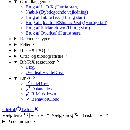
Grundlæggende
Brug af LaTeX (Hurtig start)
Natbib (Dybdegående vejledning)
Brug af BibLaTeX (Hurtig start)
Brug af Quarto (RStudio/Posit) (Hurtig start)
Brug af R Markdown (Hurtig start)
Brug af Overleaf (Hurtig start)
Referencestyper
Felter
BibTeX FAQ
Citat- og bibliografistile
BibTeX ressourcer
Blog
Overleaf + CiteDrive
Links
🔗 CiteDrive
🔗 Datanautes
🔗 R Markdown
🔗 BehaviorCloud
GitHub
Twitter
Vælg tema
Vælg sprog
På denne side