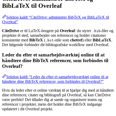
BibLaTeX til Overleaf
Sektion kaldt “CiteDrive: administrer BibTeX og BibLaTeX til
Overleaf”
CiteDrive
er til LaTeX-brugere på
Overleaf
: du styrer
-filer og
.bib
projekter ét sted, samarbejder om referencer og holder citationer
konsistente med
BibTeX
(
-stile som
chetref
) eller
BibLaTeX
.
.bst
Det følgende forbinder dit bibliografiske workflow med Overleaf.
Leder du efter et samarbejdsværktøj online til at
håndtere dine BibTeX referencer, som forbindes til
Overleaf?
Sektion kaldt “Leder du efter et samarbejdsværktøj online til at
håndtere dine BibTeX referencer, som forbindes til Overleaf?”
Hvis du leder efter et online værktøj til at hjælpe dig med at håndtere
dine referencer, citater og bibliografi på Overleaf, så kan CiteDrive
være perfekt! Det tillader dig at samle og organisere teams og
referencer i projekter, mens det holder dine BibTeX indgange
opdateret i dit Overleaf projekt.