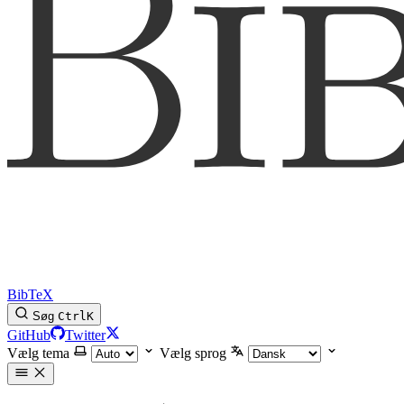
BibTeX
Søg
Ctrl
K
GitHub
Twitter
Vælg tema
Vælg sprog