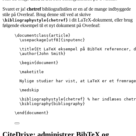
Svaret er ja!
chetref
bibliografistilen er en af de mange indbyggede
stile på Overleaf. Brug denne stil ved at skrive
i dit LaTeX-dokument, eller brug
\bibliographystyle{chetref}
følgende eksempel til et nyt dokument på Overleaf:
\documentclass
{
article
}
\usepackage
[
utf8
]{
inputenc
}
\title
{Et LaTeX eksempel på BibTeX referencer, 
\author
{John Smith}
\begin
{
document
}
\maketitle
Nylige studier har vist, at LaTeX er et fremrage
\medskip
\bibliographystyle
{chetref} 
% her indlæses chetr
\bibliography
{bibliography}
\end
{
document
}
CiteDrive: administrer BibTeX og