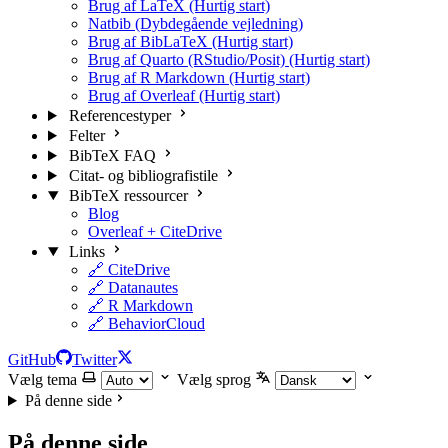
Brug af LaTeX (Hurtig start)
Natbib (Dybdegående vejledning)
Brug af BibLaTeX (Hurtig start)
Brug af Quarto (RStudio/Posit) (Hurtig start)
Brug af R Markdown (Hurtig start)
Brug af Overleaf (Hurtig start)
Referencestyper
Felter
BibTeX FAQ
Citat- og bibliografistile
BibTeX ressourcer
Blog
Overleaf + CiteDrive
Links
🔗 CiteDrive
🔗 Datanautes
🔗 R Markdown
🔗 BehaviorCloud
GitHub
Twitter
Vælg tema
Vælg sprog
På denne side
På denne side