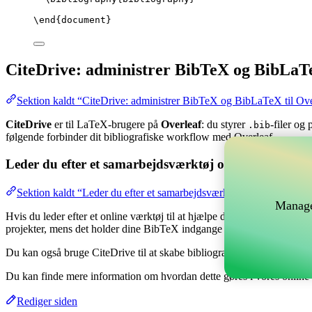
\end
{
document
}
CiteDrive: administrer BibTeX og BibLaTe
Sektion kaldt “CiteDrive: administrer BibTeX og BibLaTeX til Ove
CiteDrive
er til LaTeX-brugere på
Overleaf
: du styrer
-filer og
.bib
følgende forbinder dit bibliografiske workflow med Overleaf.
Leder du efter et samarbejdsværktøj online til at hånd
Sektion kaldt “Leder du efter et samarbejdsværktøj online til at hå
Manage
Hvis du leder efter et online værktøj til at hjælpe dig med at håndtere 
projekter, mens det holder dine BibTeX indgange opdateret i dit Overl
Du kan også bruge CiteDrive til at skabe bibliografier og citater i fors
Du kan finde mere information om hvordan dette gøres i vores onlin
Rediger siden