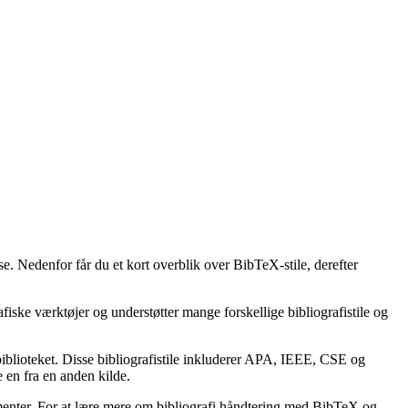
se. Nedenfor får du et kort overblik over BibTeX-stile, derefter
afiske værktøjer og understøtter mange forskellige bibliografistile og
lbiblioteket. Disse bibliografistile inkluderer APA, IEEE, CSE og
 en fra en anden kilde.
kumenter. For at lære mere om bibliografi håndtering med BibTeX og