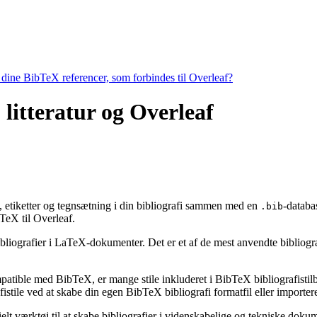
e dine BibTeX referencer, som forbindes til Overleaf?
 litteratur og Overleaf
ng, etiketter og tegnsætning i din bibliografi sammen med en
-databa
.bib
eX til Overleaf.
bibliografier i LaTeX-dokumenter. Det er et af de mest anvendte bibliogr
ompatible med BibTeX, er mange stile inkluderet i BibTeX bibliografisti
stile ved at skabe din egen BibTeX bibliografi formatfil eller importere
ielt værktøj til at skabe bibliografier i videnskabelige og tekniske do