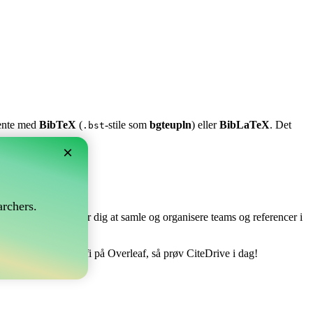
stente med
BibTeX
(
-stile som
bgteupln
) eller
BibLaTeX
. Det
.bst
×
?
rchers.
e perfekt! Det tillader dig at samle og organisere teams og referencer i
åndtere din bibliografi på Overleaf, så prøv CiteDrive i dag!