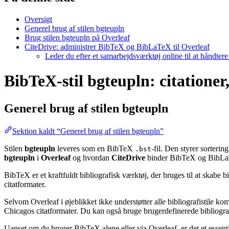
Oversigt
Generel brug af stilen bgteupln
Brug stilen bgteupln på Overleaf
CiteDrive: administrer BibTeX og BibLaTeX til Overleaf
Leder du efter et samarbejdsværktøj online til at håndter
BibTeX-stil bgteupln: citationer,
Generel brug af stilen
bgteupln
Sektion kaldt “Generel brug af stilen bgteupln”
Stilen
bgteupln
leveres som en BibTeX
-fil. Den styrer sorteri
.bst
bgteupln
i
Overleaf
og hvordan
CiteDrive
binder BibTeX og BibLaT
BibTeX er et kraftfuldt bibliografisk værktøj, der bruges til at skabe 
citatformater.
Selvom Overleaf i øjeblikket ikke understøtter alle bibliografistile k
Chicagos citatformater. Du kan også bruge brugerdefinerede bibliografi
Uanset om du bruger BibTeX alene eller via Overleaf, er det et essent