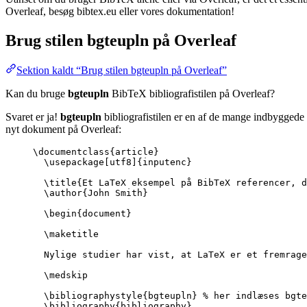
Overleaf, besøg bibtex.eu eller vores dokumentation!
Brug stilen
bgteupln
på Overleaf
Sektion kaldt “Brug stilen bgteupln på Overleaf”
Kan du bruge
bgteupln
BibTeX bibliografistilen på Overleaf?
Svaret er ja!
bgteupln
bibliografistilen er en af de mange indbyggede 
nyt dokument på Overleaf:
\documentclass
{
article
}
\usepackage
[
utf8
]{
inputenc
}
\title
{Et LaTeX eksempel på BibTeX referencer, d
\author
{John Smith}
\begin
{
document
}
\maketitle
Nylige studier har vist, at LaTeX er et fremrage
\medskip
\bibliographystyle
{bgteupln} 
% her indlæses bgte
\bibliography
{bibliography}