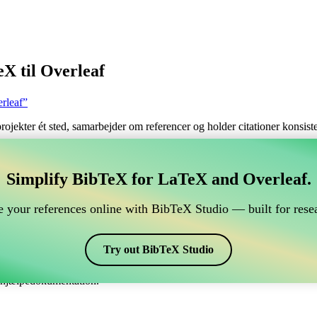
X til Overleaf
rleaf”
 projekter ét sted, samarbejder om referencer og holder citationer konsi
tere dine BibTeX referencer, som forbindes til Overleaf
Simplify BibTeX for LaTeX and Overleaf.
ndtere dine BibTeX referencer, som forbindes til Overleaf?”
 your references online with BibTeX Studio — built for resea
dine referencer, citater og bibliografi på Overleaf, så kan CiteDrive vær
eaf projekt.
Try out BibTeX Studio
kellige stile, inklusiv bgteupln. Så hvis du leder efter en nem måde at h
e hjælpedokumentation.