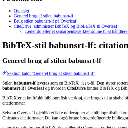
Oversigt
Generel brug af stilen babunsrt-lf
Brug stilen babunsrt-lf på Overleaf
CiteDrive: administrer BibTeX og BibLaTeX til Overleaf
Leder du efter et samarbejdsværktøj online til at håndter
BibTeX-stil babunsrt-lf: citation
Generel brug af stilen
babunsrt-lf
Sektion kaldt “Generel brug af stilen babunsrt-lf”
Stilen
babunsrt-lf
leveres som en BibTeX
-fil. Den styrer sort
.bst
babunsrt-lf
i
Overleaf
og hvordan
CiteDrive
binder BibTeX og BibL
BibTeX er et kraftfuldt bibliografisk værktøj, der bruges til at skabe 
citatformater.
Selvom Overleaf i øjeblikket ikke understøtter alle bibliografistile k
Chicagos citatformater. Du kan også bruge brugerdefinerede bibliografi
Uanset om du bruger BibTeX alene eller via Overleaf, er det et essent