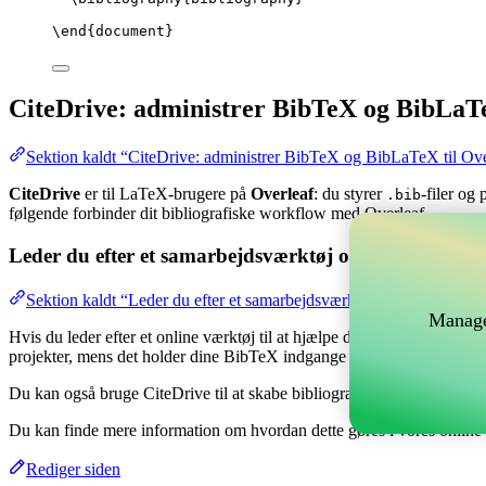
\end
{
document
}
CiteDrive: administrer BibTeX og BibLaTe
Sektion kaldt “CiteDrive: administrer BibTeX og BibLaTeX til Ove
CiteDrive
er til LaTeX-brugere på
Overleaf
: du styrer
-filer og
.bib
følgende forbinder dit bibliografiske workflow med Overleaf.
Leder du efter et samarbejdsværktøj online til at hånd
Sektion kaldt “Leder du efter et samarbejdsværktøj online til at hå
Manage
Hvis du leder efter et online værktøj til at hjælpe dig med at håndtere 
projekter, mens det holder dine BibTeX indgange opdateret i dit Overl
Du kan også bruge CiteDrive til at skabe bibliografier og citater i fors
Du kan finde mere information om hvordan dette gøres i vores onlin
Rediger siden