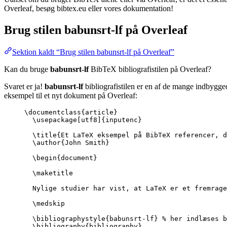
Overleaf, besøg bibtex.eu eller vores dokumentation!
Brug stilen
babunsrt-lf
på Overleaf
Sektion kaldt “Brug stilen babunsrt-lf på Overleaf”
Kan du bruge
babunsrt-lf
BibTeX bibliografistilen på Overleaf?
Svaret er ja!
babunsrt-lf
bibliografistilen er en af de mange indbygged
eksempel til et nyt dokument på Overleaf:
\documentclass
{
article
}
\usepackage
[
utf8
]{
inputenc
}
\title
{Et LaTeX eksempel på BibTeX referencer, d
\author
{John Smith}
\begin
{
document
}
\maketitle
Nylige studier har vist, at LaTeX er et fremrage
\medskip
\bibliographystyle
{babunsrt-lf} 
% her indlæses b
\bibliography
{bibliography}