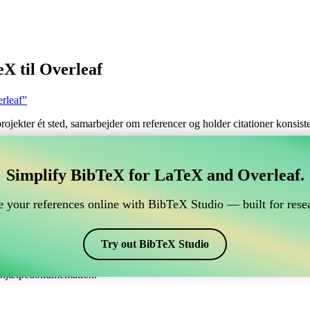
X til Overleaf
rleaf”
 projekter ét sted, samarbejder om referencer og holder citationer konsi
tere dine BibTeX referencer, som forbindes til Overleaf
Simplify BibTeX for LaTeX and Overleaf.
ndtere dine BibTeX referencer, som forbindes til Overleaf?”
 your references online with BibTeX Studio — built for resea
dine referencer, citater og bibliografi på Overleaf, så kan CiteDrive vær
eaf projekt.
Try out BibTeX Studio
kellige stile, inklusiv babunsrt-lf. Så hvis du leder efter en nem måde at
e hjælpedokumentation.