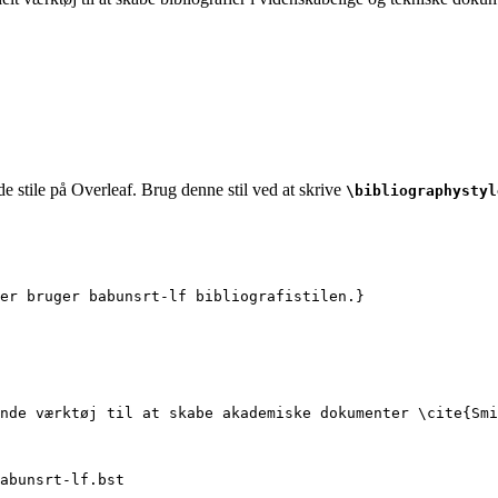
e stile på Overleaf. Brug denne stil ved at skrive
\bibliographystyl
er bruger babunsrt-lf bibliografistilen.}
nde værktøj til at skabe akademiske dokumenter 
\cite
{
Smi
abunsrt-lf.bst