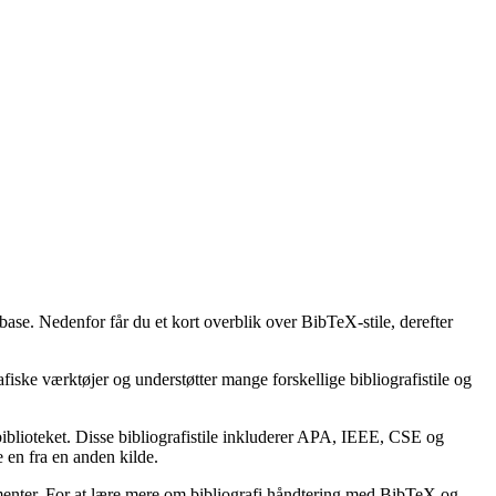
base. Nedenfor får du et kort overblik over BibTeX-stile, derefter
afiske værktøjer og understøtter mange forskellige bibliografistile og
lbiblioteket. Disse bibliografistile inkluderer APA, IEEE, CSE og
 en fra en anden kilde.
kumenter. For at lære mere om bibliografi håndtering med BibTeX og