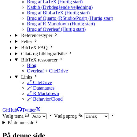
Brug af LaTeX (Hurtig start)
Natbib (Dybdegående vejledning)
Brug af BibLaTeX (Hurtig start)
Brug af Quarto (RStudio/Posit) (Hurtig start)
Brug af R Markdown (Hurtig start)
Brug af Overleaf (Hurtig start)
Referencestyper
Felter
BibTeX FAQ
Citat- og bibliografistile
BibTeX ressourcer
Blog
Overleaf + CiteDrive
Links
🔗 CiteDrive
🔗 Datanautes
🔗 R Markdown
🔗 BehaviorCloud
GitHub
Twitter
Vælg tema
Vælg sprog
På denne side
På denne side