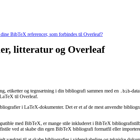
e dine BibTeX referencer, som forbindes til Overleaf?
er, litteratur og Overleaf
ering, etiketter og tegnsætning i din bibliografi sammen med en
-data
.bib
aTeX til Overleaf.
bibliografier i LaTeX-dokumenter. Det er et af de mest anvendte bibliogr
ompatible med BibTeX, er mange stile inkluderet i BibTeX bibliografisti
stile ved at skabe din egen BibTeX bibliografi formatfil eller importere
ielt værktøj til at skabe bibliografier i videnskabelige og tekniske do