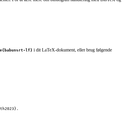
i dit LaTeX-dokument, eller brug følgende
e{babunsrt-lf}
th2023
}.