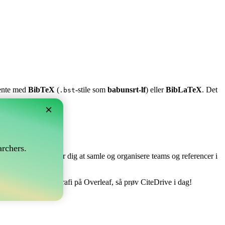
stente med
BibTeX
(
-stile som
babunsrt-lf
) eller
BibLaTeX
. Det
.bst
×
?
rchers.
e perfekt! Det tillader dig at samle og organisere teams og referencer i
 håndtere din bibliografi på Overleaf, så prøv CiteDrive i dag!