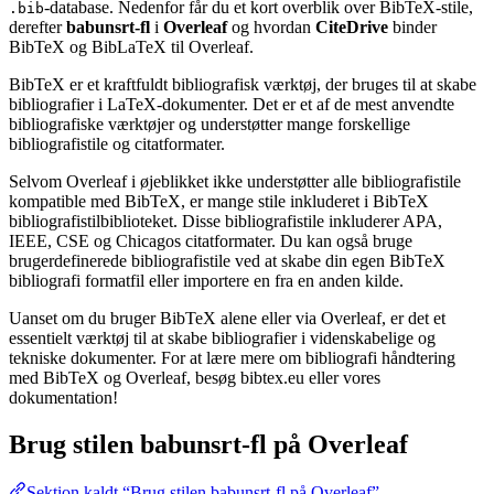
-database. Nedenfor får du et kort overblik over BibTeX-stile,
.bib
derefter
babunsrt-fl
i
Overleaf
og hvordan
CiteDrive
binder
BibTeX og BibLaTeX til Overleaf.
BibTeX er et kraftfuldt bibliografisk værktøj, der bruges til at skabe
bibliografier i LaTeX-dokumenter. Det er et af de mest anvendte
bibliografiske værktøjer og understøtter mange forskellige
bibliografistile og citatformater.
Selvom Overleaf i øjeblikket ikke understøtter alle bibliografistile
kompatible med BibTeX, er mange stile inkluderet i BibTeX
bibliografistilbiblioteket. Disse bibliografistile inkluderer APA,
IEEE, CSE og Chicagos citatformater. Du kan også bruge
brugerdefinerede bibliografistile ved at skabe din egen BibTeX
bibliografi formatfil eller importere en fra en anden kilde.
Uanset om du bruger BibTeX alene eller via Overleaf, er det et
essentielt værktøj til at skabe bibliografier i videnskabelige og
tekniske dokumenter. For at lære mere om bibliografi håndtering
med BibTeX og Overleaf, besøg bibtex.eu eller vores
dokumentation!
Brug stilen
babunsrt-fl
på Overleaf
Sektion kaldt “Brug stilen babunsrt-fl på Overleaf”