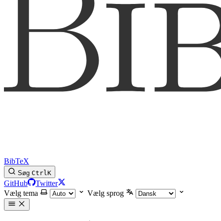
BibTeX
Søg
Ctrl
K
GitHub
Twitter
Vælg tema
Vælg sprog