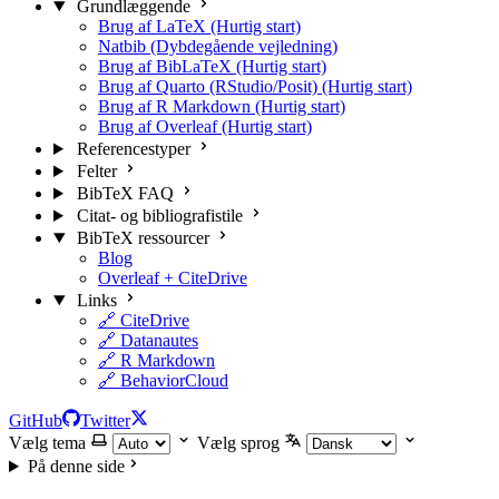
Grundlæggende
Brug af LaTeX (Hurtig start)
Natbib (Dybdegående vejledning)
Brug af BibLaTeX (Hurtig start)
Brug af Quarto (RStudio/Posit) (Hurtig start)
Brug af R Markdown (Hurtig start)
Brug af Overleaf (Hurtig start)
Referencestyper
Felter
BibTeX FAQ
Citat- og bibliografistile
BibTeX ressourcer
Blog
Overleaf + CiteDrive
Links
🔗 CiteDrive
🔗 Datanautes
🔗 R Markdown
🔗 BehaviorCloud
GitHub
Twitter
Vælg tema
Vælg sprog
På denne side