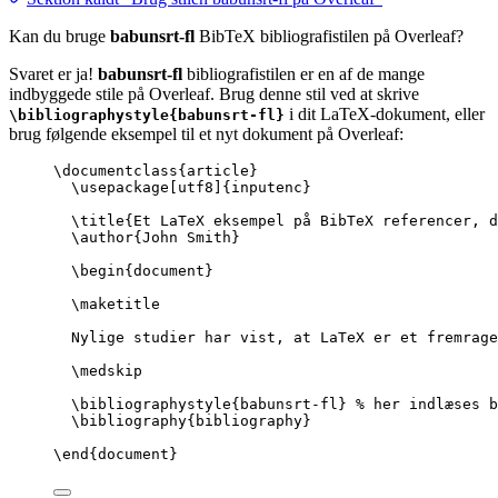
Kan du bruge
babunsrt-fl
BibTeX bibliografistilen på Overleaf?
Svaret er ja!
babunsrt-fl
bibliografistilen er en af de mange
indbyggede stile på Overleaf. Brug denne stil ved at skrive
i dit LaTeX-dokument, eller
\bibliographystyle{babunsrt-fl}
brug følgende eksempel til et nyt dokument på Overleaf:
\documentclass
{
article
}
\usepackage
[
utf8
]{
inputenc
}
\title
{Et LaTeX eksempel på BibTeX referencer, d
\author
{John Smith}
\begin
{
document
}
\maketitle
Nylige studier har vist, at LaTeX er et fremrage
\medskip
\bibliographystyle
{babunsrt-fl} 
% her indlæses b
\bibliography
{bibliography}
\end
{
document
}