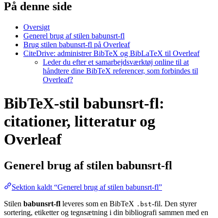
På denne side
Oversigt
Generel brug af stilen babunsrt-fl
Brug stilen babunsrt-fl på Overleaf
CiteDrive: administrer BibTeX og BibLaTeX til Overleaf
Leder du efter et samarbejdsværktøj online til at
håndtere dine BibTeX referencer, som forbindes til
Overleaf?
BibTeX-stil babunsrt-fl:
citationer, litteratur og
Overleaf
Generel brug af stilen
babunsrt-fl
Sektion kaldt “Generel brug af stilen babunsrt-fl”
Stilen
babunsrt-fl
leveres som en BibTeX
-fil. Den styrer
.bst
sortering, etiketter og tegnsætning i din bibliografi sammen med en