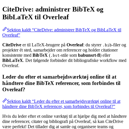
CiteDrive: administrer BibTeX og
BibLaTeX til Overleaf
Sektion kaldt “CiteDrive: administrer BibTeX og BibLaTeX til
Overleaf”
CiteDrive
er til LaTeX-brugere på
Overleaf
: du styrer
-filer og
.bib
projekter ét sted, samarbejder om referencer og holder citationer
konsistente med
BibTeX
(
-stile som
babunsrt-fl
) eller
.bst
BibLaTeX
. Det følgende forbinder dit bibliografiske workflow med
Overleaf.
Leder du efter et samarbejdsværktøj online til at
håndtere dine BibTeX referencer, som forbindes til
Overleaf?
Sektion kaldt “Leder du efter et samarbejdsværktøj online til at
håndtere dine BibTeX referencer, som forbindes til Overleaf?”
Hvis du leder efter et online værktøj til at hjælpe dig med at håndtere
dine referencer, citater og bibliografi på Overleaf, så kan CiteDrive
være perfekt! Det tillader dig at samle og organisere teams og