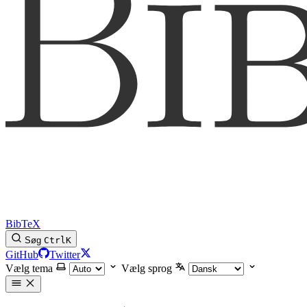
BibTeX
Søg
Ctrl
K
GitHub
Twitter
Vælg tema
Vælg sprog