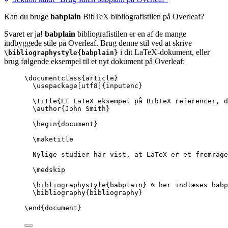
Kan du bruge
babplain
BibTeX bibliografistilen på Overleaf?
Svaret er ja!
babplain
bibliografistilen er en af de mange
indbyggede stile på Overleaf. Brug denne stil ved at skrive
i dit LaTeX-dokument, eller
\bibliographystyle{babplain}
brug følgende eksempel til et nyt dokument på Overleaf:
\documentclass
{
article
}
\usepackage
[
utf8
]{
inputenc
}
\title
{Et LaTeX eksempel på BibTeX referencer, d
\author
{John Smith}
\begin
{
document
}
\maketitle
Nylige studier har vist, at LaTeX er et fremrage
\medskip
\bibliographystyle
{babplain} 
% her indlæses babp
\bibliography
{bibliography}
\end
{
document
}