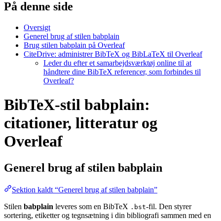
På denne side
Oversigt
Generel brug af stilen babplain
Brug stilen babplain på Overleaf
CiteDrive: administrer BibTeX og BibLaTeX til Overleaf
Leder du efter et samarbejdsværktøj online til at
håndtere dine BibTeX referencer, som forbindes til
Overleaf?
BibTeX-stil babplain:
citationer, litteratur og
Overleaf
Generel brug af stilen
babplain
Sektion kaldt “Generel brug af stilen babplain”
Stilen
babplain
leveres som en BibTeX
-fil. Den styrer
.bst
sortering, etiketter og tegnsætning i din bibliografi sammen med en