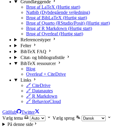
Grundlæggende
Brug af LaTeX (Hurtig start)
Natbib (Dybdegående vejledning)
Brug af BibLaTeX (Hurtig start)
Brug af Quarto (RStudio/Posit) (Hurtig start)
Brug af R Markdown (Hurtig start)
Brug af Overleaf (Hurtig start)
Referencestyper
Felter
BibTeX FAQ
Citat- og bibliografistile
BibTeX ressourcer
Blog
Overleaf + CiteDrive
Links
🔗 CiteDrive
🔗 Datanautes
🔗 R Markdown
🔗 BehaviorCloud
GitHub
Twitter
Vælg tema
Vælg sprog
På denne side