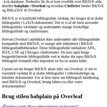
-database. Nedenfor får du et kort overblik over BibTeX-stile,
.bib
derefter
babplain
i
Overleaf
og hvordan
CiteDrive
binder BibTeX
og BibLaTeX til Overleaf.
BibTeX er et kraftfuldt bibliografisk værktøj, der bruges til at skabe
bibliografier i LaTeX-dokumenter. Det er et af de mest anvendte
bibliografiske værktøjer og understøtter mange forskellige
bibliografistile og citatformater.
Selvom Overleaf i øjeblikket ikke understøtter alle bibliografistile
kompatible med BibTeX, er mange stile inkluderet i BibTeX
bibliografistilbiblioteket. Disse bibliografistile inkluderer APA,
IEEE, CSE og Chicagos citatformater. Du kan også bruge
brugerdefinerede bibliografistile ved at skabe din egen BibTeX
bibliografi formatfil eller importere en fra en anden kilde.
Uanset om du bruger BibTeX alene eller via Overleaf, er det et
essentielt værktøj til at skabe bibliografier i videnskabelige og
tekniske dokumenter. For at lære mere om bibliografi håndtering
med BibTeX og Overleaf, besøg bibtex.eu eller vores
dokumentation!
Brug stilen
babplain
på Overleaf
Sektion kaldt “Brug stilen babplain på Overleaf”