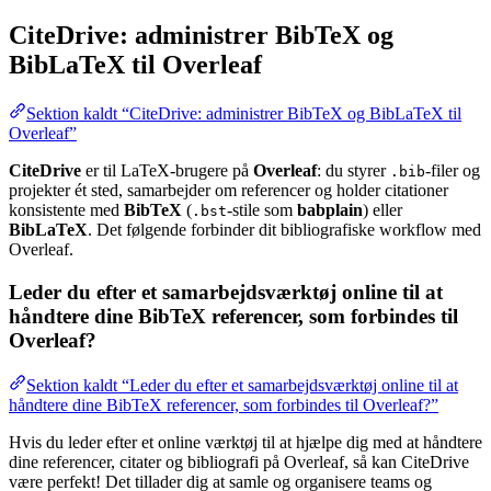
CiteDrive: administrer BibTeX og
BibLaTeX til Overleaf
Sektion kaldt “CiteDrive: administrer BibTeX og BibLaTeX til
Overleaf”
CiteDrive
er til LaTeX-brugere på
Overleaf
: du styrer
-filer og
.bib
projekter ét sted, samarbejder om referencer og holder citationer
konsistente med
BibTeX
(
-stile som
babplain
) eller
.bst
BibLaTeX
. Det følgende forbinder dit bibliografiske workflow med
Overleaf.
Leder du efter et samarbejdsværktøj online til at
håndtere dine BibTeX referencer, som forbindes til
Overleaf?
Sektion kaldt “Leder du efter et samarbejdsværktøj online til at
håndtere dine BibTeX referencer, som forbindes til Overleaf?”
Hvis du leder efter et online værktøj til at hjælpe dig med at håndtere
dine referencer, citater og bibliografi på Overleaf, så kan CiteDrive
være perfekt! Det tillader dig at samle og organisere teams og