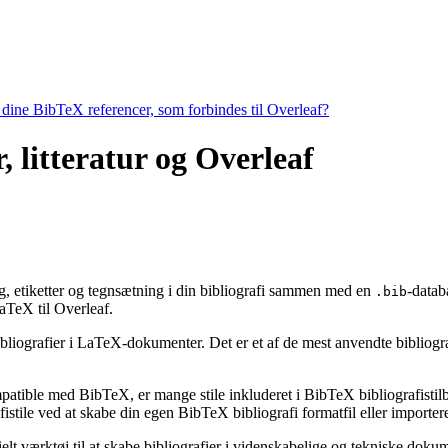
e dine BibTeX referencer, som forbindes til Overleaf?
, litteratur og Overleaf
ing, etiketter og tegnsætning i din bibliografi sammen med en
-datab
.bib
TeX til Overleaf.
bibliografier i LaTeX-dokumenter. Det er et af de mest anvendte bibliogr
ompatible med BibTeX, er mange stile inkluderet i BibTeX bibliografisti
stile ved at skabe din egen BibTeX bibliografi formatfil eller importere
ielt værktøj til at skabe bibliografier i videnskabelige og tekniske do