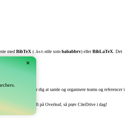
stente med
BibTeX
(
-stile som
bababbrv
) eller
BibLaTeX
. Det
.bst
×
?
rchers.
e perfekt! Det tillader dig at samle og organisere teams og referencer i
åndtere din bibliografi på Overleaf, så prøv CiteDrive i dag!