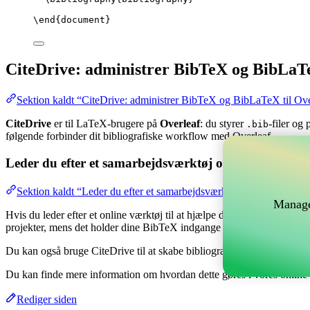
\end
{
document
}
CiteDrive: administrer BibTeX og BibLaTe
Sektion kaldt “CiteDrive: administrer BibTeX og BibLaTeX til Ove
CiteDrive
er til LaTeX-brugere på
Overleaf
: du styrer
-filer og
.bib
følgende forbinder dit bibliografiske workflow med Overleaf.
Leder du efter et samarbejdsværktøj online til at hånd
Sektion kaldt “Leder du efter et samarbejdsværktøj online til at hå
Manage
Hvis du leder efter et online værktøj til at hjælpe dig med at håndtere 
projekter, mens det holder dine BibTeX indgange opdateret i dit Overl
Du kan også bruge CiteDrive til at skabe bibliografier og citater i for
Du kan finde mere information om hvordan dette gøres i vores onlin
Rediger siden