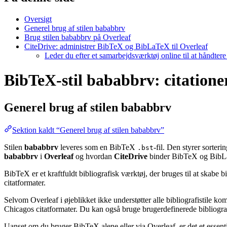
Oversigt
Generel brug af stilen bababbrv
Brug stilen bababbrv på Overleaf
CiteDrive: administrer BibTeX og BibLaTeX til Overleaf
Leder du efter et samarbejdsværktøj online til at håndter
BibTeX-stil bababbrv: citationer
Generel brug af stilen
bababbrv
Sektion kaldt “Generel brug af stilen bababbrv”
Stilen
bababbrv
leveres som en BibTeX
-fil. Den styrer sorter
.bst
bababbrv
i
Overleaf
og hvordan
CiteDrive
binder BibTeX og BibLa
BibTeX er et kraftfuldt bibliografisk værktøj, der bruges til at skabe 
citatformater.
Selvom Overleaf i øjeblikket ikke understøtter alle bibliografistile k
Chicagos citatformater. Du kan også bruge brugerdefinerede bibliografi
Uanset om du bruger BibTeX alene eller via Overleaf, er det et essent