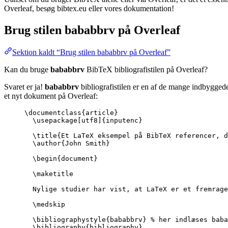
Overleaf, besøg bibtex.eu eller vores dokumentation!
Brug stilen
bababbrv
på Overleaf
Sektion kaldt “Brug stilen bababbrv på Overleaf”
Kan du bruge
bababbrv
BibTeX bibliografistilen på Overleaf?
Svaret er ja!
bababbrv
bibliografistilen er en af de mange indbyggede
et nyt dokument på Overleaf:
\documentclass
{
article
}
\usepackage
[
utf8
]{
inputenc
}
\title
{Et LaTeX eksempel på BibTeX referencer, d
\author
{John Smith}
\begin
{
document
}
\maketitle
Nylige studier har vist, at LaTeX er et fremrage
\medskip
\bibliographystyle
{bababbrv} 
% her indlæses baba
\bibliography
{bibliography}