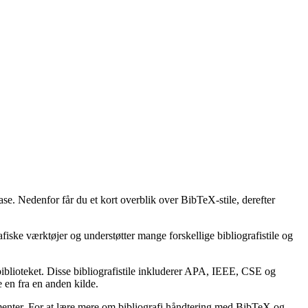
ase. Nedenfor får du et kort overblik over BibTeX-stile, derefter
afiske værktøjer og understøtter mange forskellige bibliografistile og
lbiblioteket. Disse bibliografistile inkluderer APA, IEEE, CSE og
 en fra en anden kilde.
kumenter. For at lære mere om bibliografi håndtering med BibTeX og