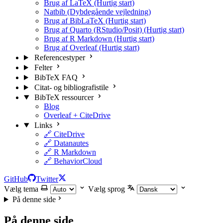
Brug af LaTeX (Hurtig start)
Natbib (Dybdegående vejledning)
Brug af BibLaTeX (Hurtig start)
Brug af Quarto (RStudio/Posit) (Hurtig start)
Brug af R Markdown (Hurtig start)
Brug af Overleaf (Hurtig start)
Referencestyper
Felter
BibTeX FAQ
Citat- og bibliografistile
BibTeX ressourcer
Blog
Overleaf + CiteDrive
Links
🔗 CiteDrive
🔗 Datanautes
🔗 R Markdown
🔗 BehaviorCloud
GitHub
Twitter
Vælg tema
Vælg sprog
På denne side
På denne side