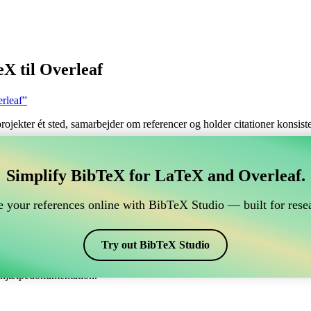
X til Overleaf
rleaf”
 projekter ét sted, samarbejder om referencer og holder citationer konsi
tere dine BibTeX referencer, som forbindes til Overleaf
Simplify BibTeX for LaTeX and Overleaf.
ndtere dine BibTeX referencer, som forbindes til Overleaf?”
 your references online with BibTeX Studio — built for resea
dine referencer, citater og bibliografi på Overleaf, så kan CiteDrive vær
eaf projekt.
Try out BibTeX Studio
skellige stile, inklusiv bababbrv. Så hvis du leder efter en nem måde at h
e hjælpedokumentation.