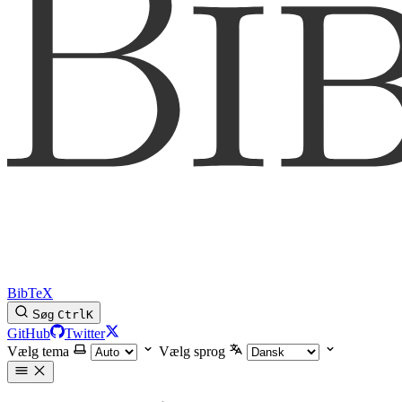
BibTeX
Søg
Ctrl
K
GitHub
Twitter
Vælg tema
Vælg sprog