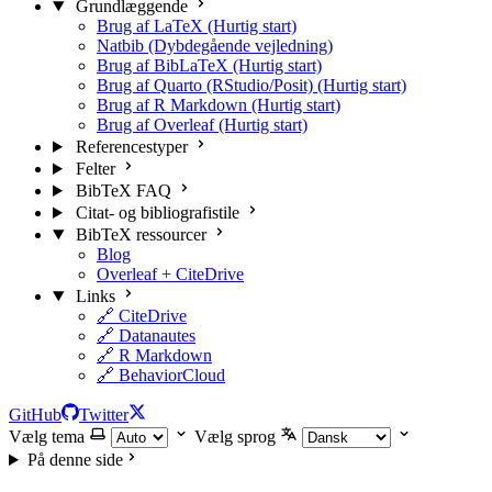
Grundlæggende
Brug af LaTeX (Hurtig start)
Natbib (Dybdegående vejledning)
Brug af BibLaTeX (Hurtig start)
Brug af Quarto (RStudio/Posit) (Hurtig start)
Brug af R Markdown (Hurtig start)
Brug af Overleaf (Hurtig start)
Referencestyper
Felter
BibTeX FAQ
Citat- og bibliografistile
BibTeX ressourcer
Blog
Overleaf + CiteDrive
Links
🔗 CiteDrive
🔗 Datanautes
🔗 R Markdown
🔗 BehaviorCloud
GitHub
Twitter
Vælg tema
Vælg sprog
På denne side