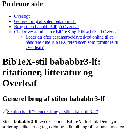
På denne side
Oversigt
Generel brug af stilen bababbr3-lf
Brug stilen bababbr3-lf på Overleaf
CiteDrive: administrer BibTeX og BibLaTeX til Overleaf
Leder du efter et samarbejdsværktøj online til at
håndtere dine BibTeX referencer, som forbindes til
Overleaf?
BibTeX-stil bababbr3-lf:
citationer, litteratur og
Overleaf
Generel brug af stilen
bababbr3-lf
Sektion kaldt “Generel brug af stilen bababbr3-lf”
Stilen
bababbr3-lf
leveres som en BibTeX
-fil. Den styrer
.bst
sortering, etiketter og tegnsætning i din bibliografi sammen med en