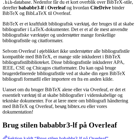
-database. Nedenfor får du et kort overblik over BibTeX-stile,
.bib
derefter
bababbr3-lf
i
Overleaf
og hvordan
CiteDrive
binder
BibTeX og BibLaTeX til Overleaf.
BibTeX er et kraftfuldt bibliografisk værktøj, der bruges til at skabe
bibliografier i LaTeX-dokumenter. Det er et af de mest anvendte
bibliografiske værktøjer og understøtter mange forskellige
bibliografistile og citatformater.
Selvom Overleaf i øjeblikket ikke understøtter alle bibliografistile
kompatible med BibTeX, er mange stile inkluderet i BibTeX
bibliografistilbiblioteket. Disse bibliografistile inkluderer APA,
IEEE, CSE og Chicagos citatformater. Du kan også bruge
brugerdefinerede bibliografistile ved at skabe din egen BibTeX
bibliografi formatfil eller importere en fra en anden kilde.
Uanset om du bruger BibTeX alene eller via Overleaf, er det et
essentielt værktøj til at skabe bibliografier i videnskabelige og
tekniske dokumenter. For at lære mere om bibliografi håndtering
med BibTeX og Overleaf, besøg bibtex.eu eller vores
dokumentation!
Brug stilen
bababbr3-lf
på Overleaf
Sektion kaldt “Brug stilen bababbr3-lf på Overleaf”