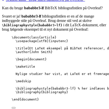
Kan du bruge
bababbr3-lf
BibTeX bibliografistilen på Overleaf?
Svaret er ja!
bababbr3-lf
bibliografistilen er en af de mange
indbyggede stile på Overleaf. Brug denne stil ved at skrive
i dit LaTeX-dokument, eller
\bibliographystyle{bababbr3-lf}
brug følgende eksempel til et nyt dokument på Overleaf:
\documentclass
{
article
}
\usepackage
[
utf8
]{
inputenc
}
\title
{Et LaTeX eksempel på BibTeX referencer, d
\author
{John Smith}
\begin
{
document
}
\maketitle
Nylige studier har vist, at LaTeX er et fremrage
\medskip
\bibliographystyle
{bababbr3-lf} 
% her indlæses b
\bibliography
{bibliography}
\end
{
document
}