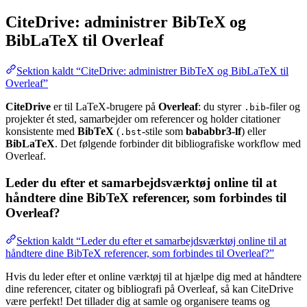
CiteDrive: administrer BibTeX og
BibLaTeX til Overleaf
Sektion kaldt “CiteDrive: administrer BibTeX og BibLaTeX til
Overleaf”
CiteDrive
er til LaTeX-brugere på
Overleaf
: du styrer
-filer og
.bib
projekter ét sted, samarbejder om referencer og holder citationer
konsistente med
BibTeX
(
-stile som
bababbr3-lf
) eller
.bst
BibLaTeX
. Det følgende forbinder dit bibliografiske workflow med
Overleaf.
Leder du efter et samarbejdsværktøj online til at
håndtere dine BibTeX referencer, som forbindes til
Overleaf?
Sektion kaldt “Leder du efter et samarbejdsværktøj online til at
håndtere dine BibTeX referencer, som forbindes til Overleaf?”
Hvis du leder efter et online værktøj til at hjælpe dig med at håndtere
dine referencer, citater og bibliografi på Overleaf, så kan CiteDrive
være perfekt! Det tillader dig at samle og organisere teams og