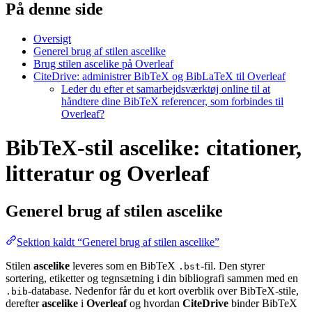
På denne side
Oversigt
Generel brug af stilen ascelike
Brug stilen ascelike på Overleaf
CiteDrive: administrer BibTeX og BibLaTeX til Overleaf
Leder du efter et samarbejdsværktøj online til at
håndtere dine BibTeX referencer, som forbindes til
Overleaf?
BibTeX-stil ascelike: citationer,
litteratur og Overleaf
Generel brug af stilen
ascelike
Sektion kaldt “Generel brug af stilen ascelike”
Stilen
ascelike
leveres som en BibTeX
-fil. Den styrer
.bst
sortering, etiketter og tegnsætning i din bibliografi sammen med en
-database. Nedenfor får du et kort overblik over BibTeX-stile,
.bib
derefter
ascelike
i
Overleaf
og hvordan
CiteDrive
binder BibTeX