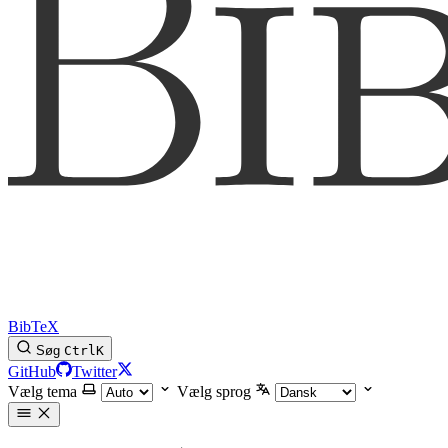
BibTeX
Søg
Ctrl
K
GitHub
Twitter
Vælg tema
Vælg sprog