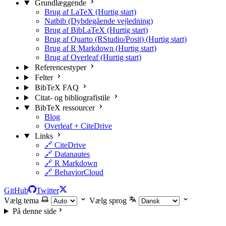
Grundlæggende
Brug af LaTeX (Hurtig start)
Natbib (Dybdegående vejledning)
Brug af BibLaTeX (Hurtig start)
Brug af Quarto (RStudio/Posit) (Hurtig start)
Brug af R Markdown (Hurtig start)
Brug af Overleaf (Hurtig start)
Referencestyper
Felter
BibTeX FAQ
Citat- og bibliografistile
BibTeX ressourcer
Blog
Overleaf + CiteDrive
Links
🔗 CiteDrive
🔗 Datanautes
🔗 R Markdown
🔗 BehaviorCloud
GitHub
Twitter
Vælg tema
Vælg sprog
På denne side