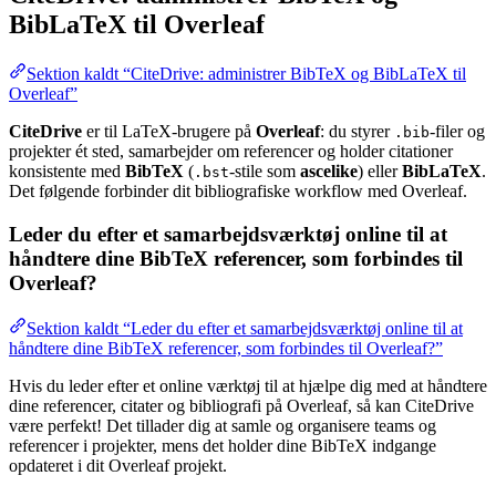
BibLaTeX til Overleaf
Sektion kaldt “CiteDrive: administrer BibTeX og BibLaTeX til
Overleaf”
CiteDrive
er til LaTeX-brugere på
Overleaf
: du styrer
-filer og
.bib
projekter ét sted, samarbejder om referencer og holder citationer
konsistente med
BibTeX
(
-stile som
ascelike
) eller
BibLaTeX
.
.bst
Det følgende forbinder dit bibliografiske workflow med Overleaf.
Leder du efter et samarbejdsværktøj online til at
håndtere dine BibTeX referencer, som forbindes til
Overleaf?
Sektion kaldt “Leder du efter et samarbejdsværktøj online til at
håndtere dine BibTeX referencer, som forbindes til Overleaf?”
Hvis du leder efter et online værktøj til at hjælpe dig med at håndtere
dine referencer, citater og bibliografi på Overleaf, så kan CiteDrive
være perfekt! Det tillader dig at samle og organisere teams og
referencer i projekter, mens det holder dine BibTeX indgange
opdateret i dit Overleaf projekt.