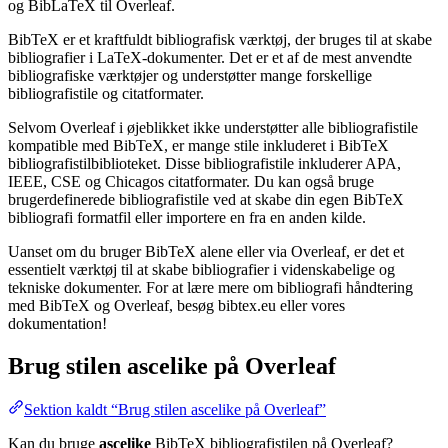
og BibLaTeX til Overleaf.
BibTeX er et kraftfuldt bibliografisk værktøj, der bruges til at skabe
bibliografier i LaTeX-dokumenter. Det er et af de mest anvendte
bibliografiske værktøjer og understøtter mange forskellige
bibliografistile og citatformater.
Selvom Overleaf i øjeblikket ikke understøtter alle bibliografistile
kompatible med BibTeX, er mange stile inkluderet i BibTeX
bibliografistilbiblioteket. Disse bibliografistile inkluderer APA,
IEEE, CSE og Chicagos citatformater. Du kan også bruge
brugerdefinerede bibliografistile ved at skabe din egen BibTeX
bibliografi formatfil eller importere en fra en anden kilde.
Uanset om du bruger BibTeX alene eller via Overleaf, er det et
essentielt værktøj til at skabe bibliografier i videnskabelige og
tekniske dokumenter. For at lære mere om bibliografi håndtering
med BibTeX og Overleaf, besøg bibtex.eu eller vores
dokumentation!
Brug stilen
ascelike
på Overleaf
Sektion kaldt “Brug stilen ascelike på Overleaf”
Kan du bruge
ascelike
BibTeX bibliografistilen på Overleaf?