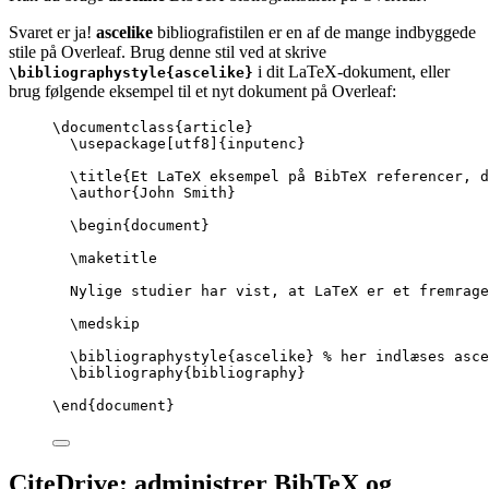
Svaret er ja!
ascelike
bibliografistilen er en af de mange indbyggede
stile på Overleaf. Brug denne stil ved at skrive
i dit LaTeX-dokument, eller
\bibliographystyle{ascelike}
brug følgende eksempel til et nyt dokument på Overleaf:
\documentclass
{
article
}
\usepackage
[
utf8
]{
inputenc
}
\title
{Et LaTeX eksempel på BibTeX referencer, d
\author
{John Smith}
\begin
{
document
}
\maketitle
Nylige studier har vist, at LaTeX er et fremrage
\medskip
\bibliographystyle
{ascelike} 
% her indlæses asce
\bibliography
{bibliography}
\end
{
document
}
CiteDrive: administrer BibTeX og