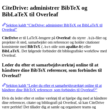
CiteDrive: administrer BibTeX og
BibLaTeX til Overleaf
Sektion kaldt “CiteDrive: administrer BibTeX og BibLaTeX til
Overleaf”
CiteDrive
er til LaTeX-brugere på
Overleaf
: du styrer
-filer og
.bib
projekter ét sted, samarbejder om referencer og holder citationer
konsistente med
BibTeX
(
-stile som
apalike-fr
) eller
.bst
BibLaTeX
. Det følgende forbinder dit bibliografiske workflow med
Overleaf.
Leder du efter et samarbejdsværktøj online til at
håndtere dine BibTeX referencer, som forbindes til
Overleaf?
Sektion kaldt “Leder du efter et samarbejdsværktøj online til at
håndtere dine BibTeX referencer, som forbindes til Overleaf?”
Hvis du leder efter et online værktøj til at hjælpe dig med at håndtere
dine referencer, citater og bibliografi på Overleaf, så kan CiteDrive
være perfekt! Det tillader dig at samle og organisere teams og