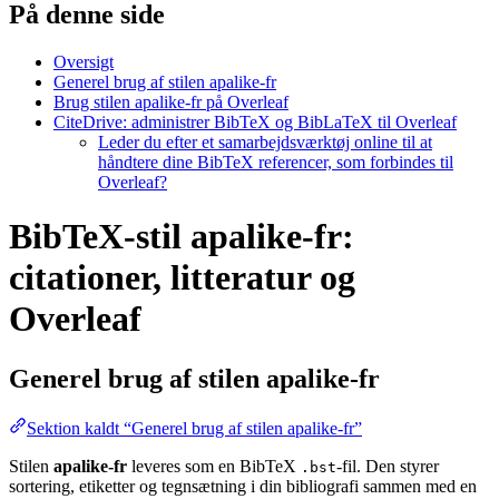
På denne side
Oversigt
Generel brug af stilen apalike-fr
Brug stilen apalike-fr på Overleaf
CiteDrive: administrer BibTeX og BibLaTeX til Overleaf
Leder du efter et samarbejdsværktøj online til at
håndtere dine BibTeX referencer, som forbindes til
Overleaf?
BibTeX-stil apalike-fr:
citationer, litteratur og
Overleaf
Generel brug af stilen
apalike-fr
Sektion kaldt “Generel brug af stilen apalike-fr”
Stilen
apalike-fr
leveres som en BibTeX
-fil. Den styrer
.bst
sortering, etiketter og tegnsætning i din bibliografi sammen med en