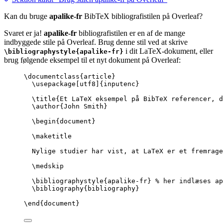
Kan du bruge
apalike-fr
BibTeX bibliografistilen på Overleaf?
Svaret er ja!
apalike-fr
bibliografistilen er en af de mange
indbyggede stile på Overleaf. Brug denne stil ved at skrive
i dit LaTeX-dokument, eller
\bibliographystyle{apalike-fr}
brug følgende eksempel til et nyt dokument på Overleaf:
\documentclass
{
article
}
\usepackage
[
utf8
]{
inputenc
}
\title
{Et LaTeX eksempel på BibTeX referencer, d
\author
{John Smith}
\begin
{
document
}
\maketitle
Nylige studier har vist, at LaTeX er et fremrage
\medskip
\bibliographystyle
{apalike-fr} 
% her indlæses ap
\bibliography
{bibliography}
\end
{
document
}