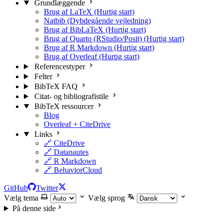
Grundlæggende
Brug af LaTeX (Hurtig start)
Natbib (Dybdegående vejledning)
Brug af BibLaTeX (Hurtig start)
Brug af Quarto (RStudio/Posit) (Hurtig start)
Brug af R Markdown (Hurtig start)
Brug af Overleaf (Hurtig start)
Referencestyper
Felter
BibTeX FAQ
Citat- og bibliografistile
BibTeX ressourcer
Blog
Overleaf + CiteDrive
Links
🔗 CiteDrive
🔗 Datanautes
🔗 R Markdown
🔗 BehaviorCloud
GitHub
Twitter
Vælg tema
Vælg sprog
På denne side