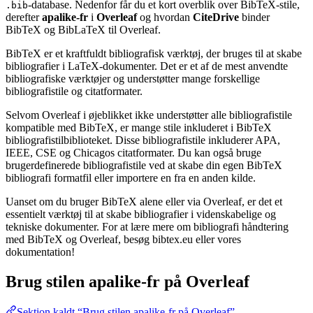
-database. Nedenfor får du et kort overblik over BibTeX-stile,
.bib
derefter
apalike-fr
i
Overleaf
og hvordan
CiteDrive
binder
BibTeX og BibLaTeX til Overleaf.
BibTeX er et kraftfuldt bibliografisk værktøj, der bruges til at skabe
bibliografier i LaTeX-dokumenter. Det er et af de mest anvendte
bibliografiske værktøjer og understøtter mange forskellige
bibliografistile og citatformater.
Selvom Overleaf i øjeblikket ikke understøtter alle bibliografistile
kompatible med BibTeX, er mange stile inkluderet i BibTeX
bibliografistilbiblioteket. Disse bibliografistile inkluderer APA,
IEEE, CSE og Chicagos citatformater. Du kan også bruge
brugerdefinerede bibliografistile ved at skabe din egen BibTeX
bibliografi formatfil eller importere en fra en anden kilde.
Uanset om du bruger BibTeX alene eller via Overleaf, er det et
essentielt værktøj til at skabe bibliografier i videnskabelige og
tekniske dokumenter. For at lære mere om bibliografi håndtering
med BibTeX og Overleaf, besøg bibtex.eu eller vores
dokumentation!
Brug stilen
apalike-fr
på Overleaf
Sektion kaldt “Brug stilen apalike-fr på Overleaf”