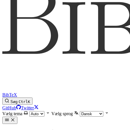
BibTeX
Søg
Ctrl
K
GitHub
Twitter
Vælg tema
Vælg sprog