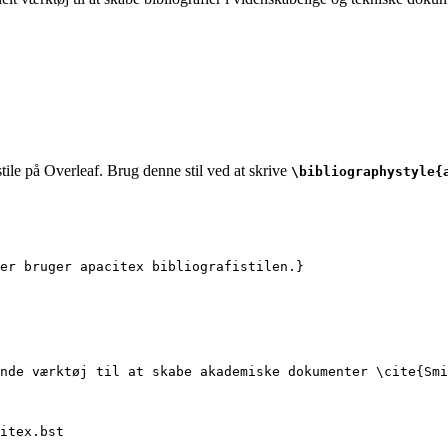
tile på Overleaf. Brug denne stil ved at skrive
\bibliographystyle{
er bruger apacitex bibliografistilen.}
nde værktøj til at skabe akademiske dokumenter 
\cite
{
Smi
itex.bst