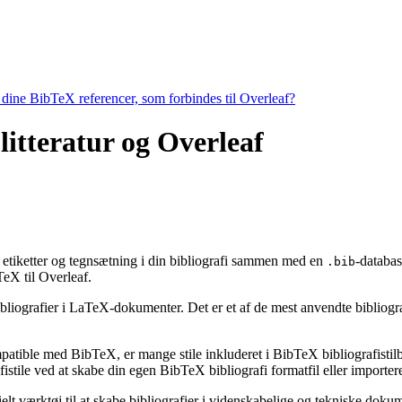
e dine BibTeX referencer, som forbindes til Overleaf?
 litteratur og Overleaf
g, etiketter og tegnsætning i din bibliografi sammen med en
-databas
.bib
X til Overleaf.
bibliografier i LaTeX-dokumenter. Det er et af de mest anvendte bibliogr
ompatible med BibTeX, er mange stile inkluderet i BibTeX bibliografisti
stile ved at skabe din egen BibTeX bibliografi formatfil eller importere
ielt værktøj til at skabe bibliografier i videnskabelige og tekniske do