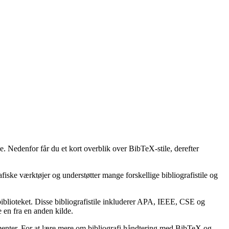
e. Nedenfor får du et kort overblik over BibTeX-stile, derefter
afiske værktøjer og understøtter mange forskellige bibliografistile og
lbiblioteket. Disse bibliografistile inkluderer APA, IEEE, CSE og
 en fra en anden kilde.
kumenter. For at lære mere om bibliografi håndtering med BibTeX og