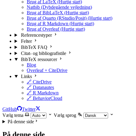
Brug af LaTeX (Hurtig start)
Natbib (Dybdegående vejledning)
Brug af BibLaTeX (Hurtig start)
Brug af Quarto (RStudio/Posit) (Hurtig start)
Brug af R Markdown (Hurtig start)
Brug af Overleaf (Hurtig start)
Referencestyper
Felter
BibTeX FAQ
Citat- og bibliografistile
BibTeX ressourcer
Blog
Overleaf + CiteDrive
Links
🔗 CiteDrive
🔗 Datanautes
🔗 R Markdown
🔗 BehaviorCloud
GitHub
Twitter
Vælg tema
Vælg sprog
På denne side
På denne side