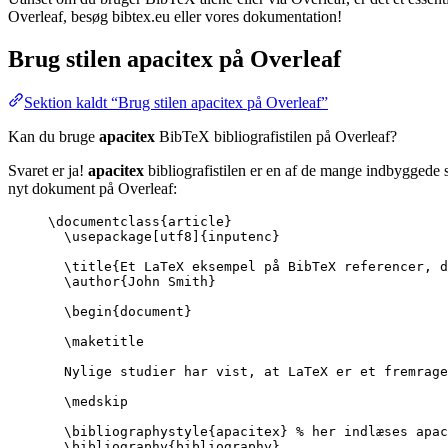
Overleaf, besøg bibtex.eu eller vores dokumentation!
Brug stilen
apacitex
på Overleaf
Sektion kaldt “Brug stilen apacitex på Overleaf”
Kan du bruge
apacitex
BibTeX bibliografistilen på Overleaf?
Svaret er ja!
apacitex
bibliografistilen er en af de mange indbyggede s
nyt dokument på Overleaf:
\documentclass
{
article
}
\usepackage
[
utf8
]{
inputenc
}
\title
{Et LaTeX eksempel på BibTeX referencer, d
\author
{John Smith}
\begin
{
document
}
\maketitle
Nylige studier har vist, at LaTeX er et fremrage
\medskip
\bibliographystyle
{apacitex} 
% her indlæses apac
\bibliography
{bibliography}