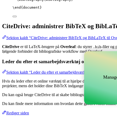
\end
{
document
}
CiteDrive: administrer BibTeX og BibLaTe
Sektion kaldt “CiteDrive: administrer BibTeX og BibLaTeX til Ove
CiteDrive
er til LaTeX-brugere på
Overleaf
: du styrer
-filer og
.bib
følgende forbinder dit bibliografiske workflow med Overleaf.
Leder du efter et samarbejdsværktøj online til at hånd
Sektion kaldt “Leder du efter et samarbejdsværktøj online til at hå
Manage
Hvis du leder efter et online værktøj til at hjælpe dig med at håndtere 
projekter, mens det holder dine BibTeX indgange opdateret i dit Overl
Du kan også bruge CiteDrive til at skabe bibliografier og citater i fors
Du kan finde mere information om hvordan dette gøres i vores onlin
Rediger siden