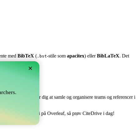
stente med
BibTeX
(
-stile som
apacitex
) eller
BibLaTeX
. Det
.bst
×
?
rchers.
e perfekt! Det tillader dig at samle og organisere teams og referencer i
åndtere din bibliografi på Overleaf, så prøv CiteDrive i dag!