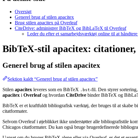
Oversigt
Generel brug af stilen apacitex
Brug stilen apacitex på Overleaf
CiteDrive: administrer BibTeX og BibLaTeX til Overleaf
Leder du efter et samarbejdsværktøj online til at håndter
BibTeX-stil apacitex: citationer,
Generel brug af stilen
apacitex
Sektion kaldt “Generel brug af stilen apacitex”
Stilen
apacitex
leveres som en BibTeX
-fil. Den styrer sorterin
.bst
apacitex
i
Overleaf
og hvordan
CiteDrive
binder BibTeX og BibLaTe
BibTeX er et kraftfuldt bibliografisk værktøj, der bruges til at skabe 
citatformater.
Selvom Overleaf i øjeblikket ikke understøtter alle bibliografistile k
Chicagos citatformater. Du kan også bruge brugerdefinerede bibliografi
Uanset om du bruger BibTeX alene eller via Overleaf, er det et essent