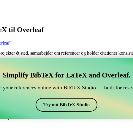
X til Overleaf
rleaf”
 projekter ét sted, samarbejder om referencer og holder citationer konsi
tere dine BibTeX referencer, som forbindes til Overleaf
Simplify BibTeX for LaTeX and Overleaf.
ndtere dine BibTeX referencer, som forbindes til Overleaf?”
 your references online with BibTeX Studio — built for resea
dine referencer, citater og bibliografi på Overleaf, så kan CiteDrive vær
eaf projekt.
Try out BibTeX Studio
kellige stile, inklusiv apacitex. Så hvis du leder efter en nem måde at h
e hjælpedokumentation.