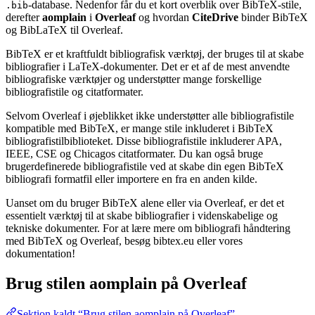
-database. Nedenfor får du et kort overblik over BibTeX-stile,
.bib
derefter
aomplain
i
Overleaf
og hvordan
CiteDrive
binder BibTeX
og BibLaTeX til Overleaf.
BibTeX er et kraftfuldt bibliografisk værktøj, der bruges til at skabe
bibliografier i LaTeX-dokumenter. Det er et af de mest anvendte
bibliografiske værktøjer og understøtter mange forskellige
bibliografistile og citatformater.
Selvom Overleaf i øjeblikket ikke understøtter alle bibliografistile
kompatible med BibTeX, er mange stile inkluderet i BibTeX
bibliografistilbiblioteket. Disse bibliografistile inkluderer APA,
IEEE, CSE og Chicagos citatformater. Du kan også bruge
brugerdefinerede bibliografistile ved at skabe din egen BibTeX
bibliografi formatfil eller importere en fra en anden kilde.
Uanset om du bruger BibTeX alene eller via Overleaf, er det et
essentielt værktøj til at skabe bibliografier i videnskabelige og
tekniske dokumenter. For at lære mere om bibliografi håndtering
med BibTeX og Overleaf, besøg bibtex.eu eller vores
dokumentation!
Brug stilen
aomplain
på Overleaf
Sektion kaldt “Brug stilen aomplain på Overleaf”