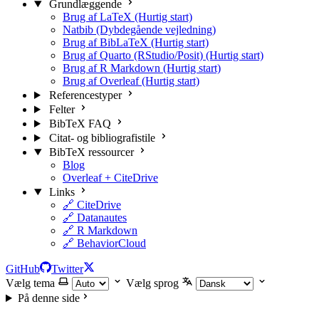
Grundlæggende
Brug af LaTeX (Hurtig start)
Natbib (Dybdegående vejledning)
Brug af BibLaTeX (Hurtig start)
Brug af Quarto (RStudio/Posit) (Hurtig start)
Brug af R Markdown (Hurtig start)
Brug af Overleaf (Hurtig start)
Referencestyper
Felter
BibTeX FAQ
Citat- og bibliografistile
BibTeX ressourcer
Blog
Overleaf + CiteDrive
Links
🔗 CiteDrive
🔗 Datanautes
🔗 R Markdown
🔗 BehaviorCloud
GitHub
Twitter
Vælg tema
Vælg sprog
På denne side