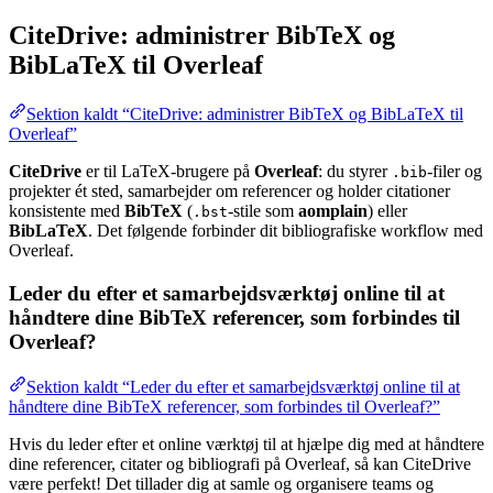
CiteDrive: administrer BibTeX og
BibLaTeX til Overleaf
Sektion kaldt “CiteDrive: administrer BibTeX og BibLaTeX til
Overleaf”
CiteDrive
er til LaTeX-brugere på
Overleaf
: du styrer
-filer og
.bib
projekter ét sted, samarbejder om referencer og holder citationer
konsistente med
BibTeX
(
-stile som
aomplain
) eller
.bst
BibLaTeX
. Det følgende forbinder dit bibliografiske workflow med
Overleaf.
Leder du efter et samarbejdsværktøj online til at
håndtere dine BibTeX referencer, som forbindes til
Overleaf?
Sektion kaldt “Leder du efter et samarbejdsværktøj online til at
håndtere dine BibTeX referencer, som forbindes til Overleaf?”
Hvis du leder efter et online værktøj til at hjælpe dig med at håndtere
dine referencer, citater og bibliografi på Overleaf, så kan CiteDrive
være perfekt! Det tillader dig at samle og organisere teams og