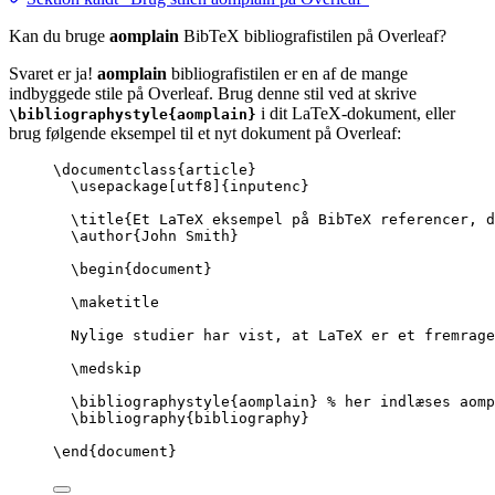
Kan du bruge
aomplain
BibTeX bibliografistilen på Overleaf?
Svaret er ja!
aomplain
bibliografistilen er en af de mange
indbyggede stile på Overleaf. Brug denne stil ved at skrive
i dit LaTeX-dokument, eller
\bibliographystyle{aomplain}
brug følgende eksempel til et nyt dokument på Overleaf:
\documentclass
{
article
}
\usepackage
[
utf8
]{
inputenc
}
\title
{Et LaTeX eksempel på BibTeX referencer, d
\author
{John Smith}
\begin
{
document
}
\maketitle
Nylige studier har vist, at LaTeX er et fremrage
\medskip
\bibliographystyle
{aomplain} 
% her indlæses aomp
\bibliography
{bibliography}
\end
{
document
}