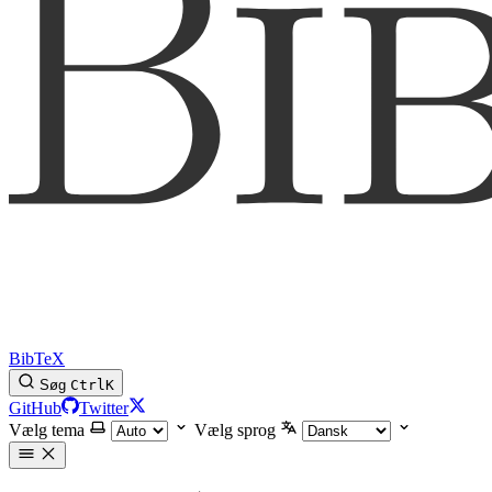
BibTeX
Søg
Ctrl
K
GitHub
Twitter
Vælg tema
Vælg sprog