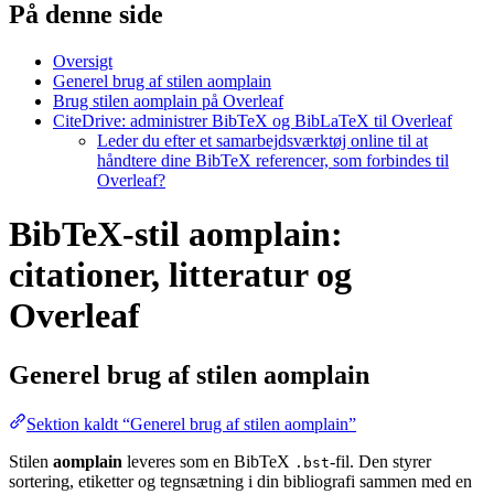
På denne side
Oversigt
Generel brug af stilen aomplain
Brug stilen aomplain på Overleaf
CiteDrive: administrer BibTeX og BibLaTeX til Overleaf
Leder du efter et samarbejdsværktøj online til at
håndtere dine BibTeX referencer, som forbindes til
Overleaf?
BibTeX-stil aomplain:
citationer, litteratur og
Overleaf
Generel brug af stilen
aomplain
Sektion kaldt “Generel brug af stilen aomplain”
Stilen
aomplain
leveres som en BibTeX
-fil. Den styrer
.bst
sortering, etiketter og tegnsætning i din bibliografi sammen med en