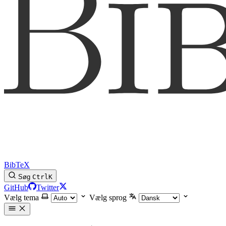
BibTeX
Søg
Ctrl
K
GitHub
Twitter
Vælg tema
Vælg sprog