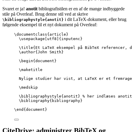
Svaret er ja!
anotit
bibliografistilen er en af de mange indbyggede
stile på Overleaf. Brug denne stil ved at skrive
i dit LaTeX-dokument, eller brug
\bibliographystyle{anotit}
følgende eksempel til et nyt dokument på Overleaf:
\documentclass
{
article
}
\usepackage
[
utf8
]{
inputenc
}
\title
{Et LaTeX eksempel på BibTeX referencer, d
\author
{John Smith}
\begin
{
document
}
\maketitle
Nylige studier har vist, at LaTeX er et fremrage
\medskip
\bibliographystyle
{anotit} 
% her indlæses anotit
\bibliography
{bibliography}
\end
{
document
}
CiteDrive: administrer BibTeX og