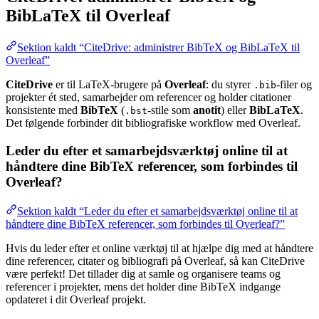
BibLaTeX til Overleaf
Sektion kaldt “CiteDrive: administrer BibTeX og BibLaTeX til
Overleaf”
CiteDrive
er til LaTeX-brugere på
Overleaf
: du styrer
-filer og
.bib
projekter ét sted, samarbejder om referencer og holder citationer
konsistente med
BibTeX
(
-stile som
anotit
) eller
BibLaTeX
.
.bst
Det følgende forbinder dit bibliografiske workflow med Overleaf.
Leder du efter et samarbejdsværktøj online til at
håndtere dine BibTeX referencer, som forbindes til
Overleaf?
Sektion kaldt “Leder du efter et samarbejdsværktøj online til at
håndtere dine BibTeX referencer, som forbindes til Overleaf?”
Hvis du leder efter et online værktøj til at hjælpe dig med at håndtere
dine referencer, citater og bibliografi på Overleaf, så kan CiteDrive
være perfekt! Det tillader dig at samle og organisere teams og
referencer i projekter, mens det holder dine BibTeX indgange
opdateret i dit Overleaf projekt.