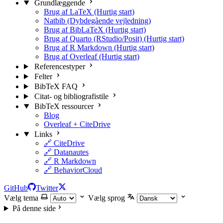
Grundlæggende
Brug af LaTeX (Hurtig start)
Natbib (Dybdegående vejledning)
Brug af BibLaTeX (Hurtig start)
Brug af Quarto (RStudio/Posit) (Hurtig start)
Brug af R Markdown (Hurtig start)
Brug af Overleaf (Hurtig start)
Referencestyper
Felter
BibTeX FAQ
Citat- og bibliografistile
BibTeX ressourcer
Blog
Overleaf + CiteDrive
Links
🔗 CiteDrive
🔗 Datanautes
🔗 R Markdown
🔗 BehaviorCloud
GitHub
Twitter
Vælg tema
Vælg sprog
På denne side