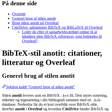
På denne side
Oversigt
Generel brug af stilen anotit
Brug stilen anotit på Overleaf
CiteDrive: administrer BibTeX og BibLaTeX til Overleaf
Leder du efter et samarbejdsværktøj online til at
håndtere dine BibTeX referencer, som forbindes til
Overleaf?
BibTeX-stil anotit: citationer,
litteratur og Overleaf
Generel brug af stilen
anotit
Sektion kaldt “Generel brug af stilen anotit”
Stilen
anotit
leveres som en BibTeX
-fil. Den styrer sortering,
.bst
etiketter og tegnsætning i din bibliografi sammen med en
-
.bib
database. Nedenfor får du et kort overblik over BibTeX-stile,
derefter
anotit
i
Overleaf
og hvordan
CiteDrive
binder BibTeX og