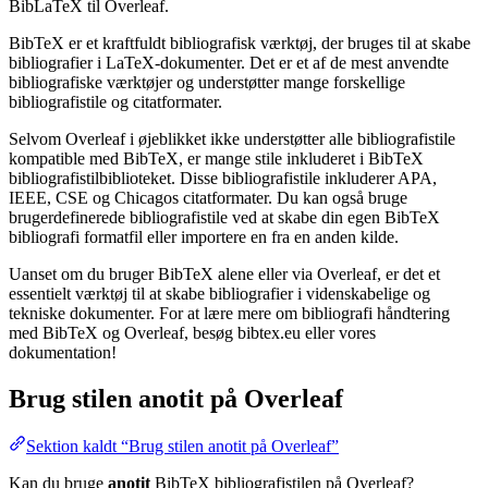
BibLaTeX til Overleaf.
BibTeX er et kraftfuldt bibliografisk værktøj, der bruges til at skabe
bibliografier i LaTeX-dokumenter. Det er et af de mest anvendte
bibliografiske værktøjer og understøtter mange forskellige
bibliografistile og citatformater.
Selvom Overleaf i øjeblikket ikke understøtter alle bibliografistile
kompatible med BibTeX, er mange stile inkluderet i BibTeX
bibliografistilbiblioteket. Disse bibliografistile inkluderer APA,
IEEE, CSE og Chicagos citatformater. Du kan også bruge
brugerdefinerede bibliografistile ved at skabe din egen BibTeX
bibliografi formatfil eller importere en fra en anden kilde.
Uanset om du bruger BibTeX alene eller via Overleaf, er det et
essentielt værktøj til at skabe bibliografier i videnskabelige og
tekniske dokumenter. For at lære mere om bibliografi håndtering
med BibTeX og Overleaf, besøg bibtex.eu eller vores
dokumentation!
Brug stilen
anotit
på Overleaf
Sektion kaldt “Brug stilen anotit på Overleaf”
Kan du bruge
anotit
BibTeX bibliografistilen på Overleaf?