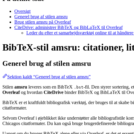
Oversigt
Generel brug af stilen amsru
Brug stilen amsru på Overleaf
CiteDrive: administrer BibTeX og BibLaTeX til Overleaf
Leder du efter et samarbejdsværktøj online til at håndter
BibTeX-stil amsru: citationer, l
Generel brug af stilen
amsru
Sektion kaldt “Generel brug af stilen amsru”
Stilen
amsru
leveres som en BibTeX
-fil. Den styrer sortering,
.bst
Overleaf
og hvordan
CiteDrive
binder BibTeX og BibLaTeX til Over
BibTeX er et kraftfuldt bibliografisk værktøj, der bruges til at skabe 
citatformater.
Selvom Overleaf i øjeblikket ikke understøtter alle bibliografistile k
Chicagos citatformater. Du kan også bruge brugerdefinerede bibliografi
Uanset om du bruger BibTeX alene eller via Overleaf, er det et essent