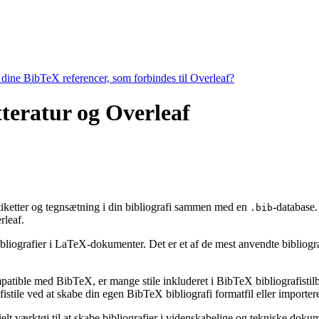
e dine BibTeX referencer, som forbindes til Overleaf?
itteratur og Overleaf
 etiketter og tegnsætning i din bibliografi sammen med en
-database.
.bib
leaf.
bibliografier i LaTeX-dokumenter. Det er et af de mest anvendte bibliogr
ompatible med BibTeX, er mange stile inkluderet i BibTeX bibliografisti
stile ved at skabe din egen BibTeX bibliografi formatfil eller importere
ielt værktøj til at skabe bibliografier i videnskabelige og tekniske do