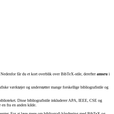
 Nedenfor får du et kort overblik over BibTeX-stile, derefter
amsru
i
afiske værktøjer og understøtter mange forskellige bibliografistile og
lbiblioteket. Disse bibliografistile inkluderer APA, IEEE, CSE og
 en fra en anden kilde.
kumenter. For at lære mere om bibliografi håndtering med BibTeX og