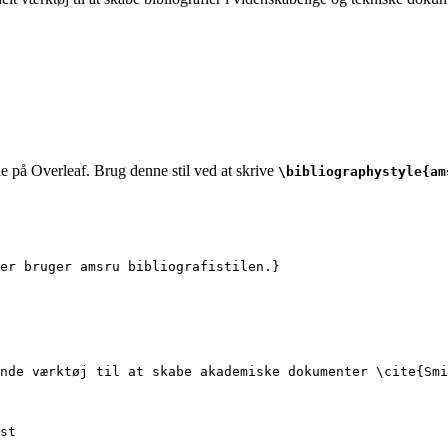
le på Overleaf. Brug denne stil ved at skrive
\bibliographystyle{am
er bruger amsru bibliografistilen.}
nde værktøj til at skabe akademiske dokumenter 
\cite
{
Smi
st