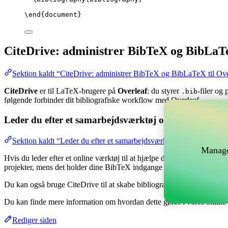
\end
{
document
}
CiteDrive: administrer BibTeX og BibLaTe
Sektion kaldt “CiteDrive: administrer BibTeX og BibLaTeX til Ove
CiteDrive
er til LaTeX-brugere på
Overleaf
: du styrer
-filer og
.bib
følgende forbinder dit bibliografiske workflow med Overleaf.
Leder du efter et samarbejdsværktøj online til at hånd
Sektion kaldt “Leder du efter et samarbejdsværktøj online til at hå
Manage
Hvis du leder efter et online værktøj til at hjælpe dig med at håndtere 
projekter, mens det holder dine BibTeX indgange opdateret i dit Overl
Du kan også bruge CiteDrive til at skabe bibliografier og citater i fors
Du kan finde mere information om hvordan dette gøres i vores onlin
Rediger siden