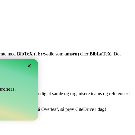
stente med
BibTeX
(
-stile som
amsru
) eller
BibLaTeX
. Det
.bst
×
?
rchers.
e perfekt! Det tillader dig at samle og organisere teams og referencer i
tere din bibliografi på Overleaf, så prøv CiteDrive i dag!