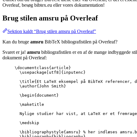
Overleaf, besøg bibtex.eu eller vores dokumentation!
Brug stilen
amsru
på Overleaf
Sektion kaldt “Brug stilen amsru på Overleaf”
Kan du bruge
amsru
BibTeX bibliografistilen på Overleaf?
Svaret er ja!
amsru
bibliografistilen er en af de mange indbyggede sti
dokument på Overleaf:
\documentclass
{
article
}
\usepackage
[
utf8
]{
inputenc
}
\title
{Et LaTeX eksempel på BibTeX referencer, d
\author
{John Smith}
\begin
{
document
}
\maketitle
Nylige studier har vist, at LaTeX er et fremrage
\medskip
\bibliographystyle
{amsru} 
% her indlæses amsru.b
\bibliography
{bibliography}