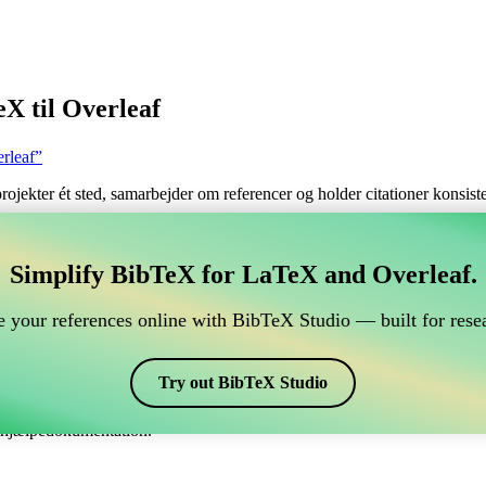
X til Overleaf
rleaf”
 projekter ét sted, samarbejder om referencer og holder citationer konsi
tere dine BibTeX referencer, som forbindes til Overleaf
Simplify BibTeX for LaTeX and Overleaf.
ndtere dine BibTeX referencer, som forbindes til Overleaf?”
 your references online with BibTeX Studio — built for resea
dine referencer, citater og bibliografi på Overleaf, så kan CiteDrive vær
eaf projekt.
Try out BibTeX Studio
kellige stile, inklusiv amsru. Så hvis du leder efter en nem måde at hånd
e hjælpedokumentation.