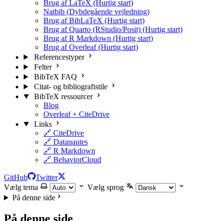
Brug af LaTeX (Hurtig start)
Natbib (Dybdegående vejledning)
Brug af BibLaTeX (Hurtig start)
Brug af Quarto (RStudio/Posit) (Hurtig start)
Brug af R Markdown (Hurtig start)
Brug af Overleaf (Hurtig start)
Referencestyper
Felter
BibTeX FAQ
Citat- og bibliografistile
BibTeX ressourcer
Blog
Overleaf + CiteDrive
Links
🔗 CiteDrive
🔗 Datanautes
🔗 R Markdown
🔗 BehaviorCloud
GitHub
Twitter
Vælg tema
Vælg sprog
På denne side
På denne side