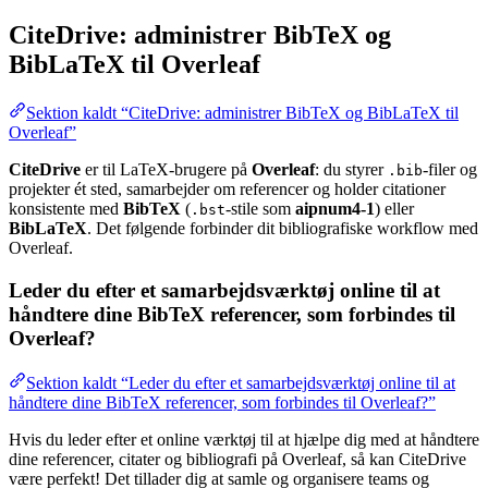
CiteDrive: administrer BibTeX og
BibLaTeX til Overleaf
Sektion kaldt “CiteDrive: administrer BibTeX og BibLaTeX til
Overleaf”
CiteDrive
er til LaTeX-brugere på
Overleaf
: du styrer
-filer og
.bib
projekter ét sted, samarbejder om referencer og holder citationer
konsistente med
BibTeX
(
-stile som
aipnum4-1
) eller
.bst
BibLaTeX
. Det følgende forbinder dit bibliografiske workflow med
Overleaf.
Leder du efter et samarbejdsværktøj online til at
håndtere dine BibTeX referencer, som forbindes til
Overleaf?
Sektion kaldt “Leder du efter et samarbejdsværktøj online til at
håndtere dine BibTeX referencer, som forbindes til Overleaf?”
Hvis du leder efter et online værktøj til at hjælpe dig med at håndtere
dine referencer, citater og bibliografi på Overleaf, så kan CiteDrive
være perfekt! Det tillader dig at samle og organisere teams og