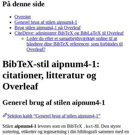
På denne side
Oversigt
Generel brug af stilen aipnum4-1
Brug stilen aipnum4-1 på Overleaf
CiteDrive: administrer BibTeX og BibLaTeX til Overleaf
Leder du efter et samarbejdsværktøj online til at
håndtere dine BibTeX referencer, som forbindes til
Overleaf?
BibTeX-stil aipnum4-1:
citationer, litteratur og
Overleaf
Generel brug af stilen
aipnum4-1
Sektion kaldt “Generel brug af stilen aipnum4-1”
Stilen
aipnum4-1
leveres som en BibTeX
-fil. Den styrer
.bst
sortering, etiketter og tegnsætning i din bibliografi sammen med en