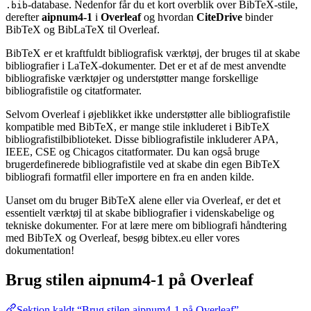
-database. Nedenfor får du et kort overblik over BibTeX-stile,
.bib
derefter
aipnum4-1
i
Overleaf
og hvordan
CiteDrive
binder
BibTeX og BibLaTeX til Overleaf.
BibTeX er et kraftfuldt bibliografisk værktøj, der bruges til at skabe
bibliografier i LaTeX-dokumenter. Det er et af de mest anvendte
bibliografiske værktøjer og understøtter mange forskellige
bibliografistile og citatformater.
Selvom Overleaf i øjeblikket ikke understøtter alle bibliografistile
kompatible med BibTeX, er mange stile inkluderet i BibTeX
bibliografistilbiblioteket. Disse bibliografistile inkluderer APA,
IEEE, CSE og Chicagos citatformater. Du kan også bruge
brugerdefinerede bibliografistile ved at skabe din egen BibTeX
bibliografi formatfil eller importere en fra en anden kilde.
Uanset om du bruger BibTeX alene eller via Overleaf, er det et
essentielt værktøj til at skabe bibliografier i videnskabelige og
tekniske dokumenter. For at lære mere om bibliografi håndtering
med BibTeX og Overleaf, besøg bibtex.eu eller vores
dokumentation!
Brug stilen
aipnum4-1
på Overleaf
Sektion kaldt “Brug stilen aipnum4-1 på Overleaf”