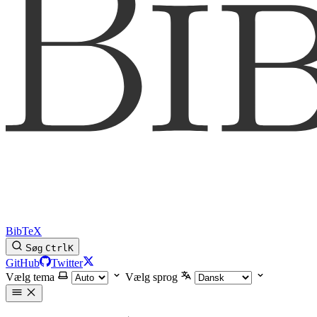
BibTeX
Søg
Ctrl
K
GitHub
Twitter
Vælg tema
Vælg sprog