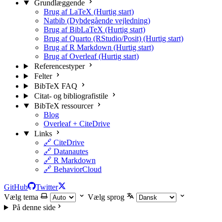
Grundlæggende
Brug af LaTeX (Hurtig start)
Natbib (Dybdegående vejledning)
Brug af BibLaTeX (Hurtig start)
Brug af Quarto (RStudio/Posit) (Hurtig start)
Brug af R Markdown (Hurtig start)
Brug af Overleaf (Hurtig start)
Referencestyper
Felter
BibTeX FAQ
Citat- og bibliografistile
BibTeX ressourcer
Blog
Overleaf + CiteDrive
Links
🔗 CiteDrive
🔗 Datanautes
🔗 R Markdown
🔗 BehaviorCloud
GitHub
Twitter
Vælg tema
Vælg sprog
På denne side