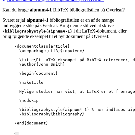
Kan du bruge
aipnum4-1
BibTeX bibliografistilen på Overleaf?
Svaret er ja!
aipnum4-1
bibliografistilen er en af de mange
indbyggede stile på Overleaf. Brug denne stil ved at skrive
i dit LaTeX-dokument, eller
\bibliographystyle{aipnum4-1}
brug følgende eksempel til et nyt dokument på Overleaf:
\documentclass
{
article
}
\usepackage
[
utf8
]{
inputenc
}
\title
{Et LaTeX eksempel på BibTeX referencer, d
\author
{John Smith}
\begin
{
document
}
\maketitle
Nylige studier har vist, at LaTeX er et fremrage
\medskip
\bibliographystyle
{aipnum4-1} 
% her indlæses aip
\bibliography
{bibliography}
\end
{
document
}